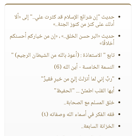
حديث "إن شرائع الإسلام قد كثرت علي.." إلى «ألا
أدلك على كنز من كنوز الجنة..»
حديث «البر حسن الخلق..» ، «إن من خياركم أحسنكم
أخلاقًا»
تابع " الاستعاذة : (أعوذ بالله من الشيطان الرجيم) "
النسمة الخامسة - أين الله (6)
"ربِّ إني لما أنزلتَ إليَّ من خيرٍ فقيرٌ"
أيها القلب اطمئنّ ... "الحفيظ"
خلق المسلم مع الصحابة..
فقه الفكر في أسماء الله وصفاته (٤)
الخزانة السابعة..