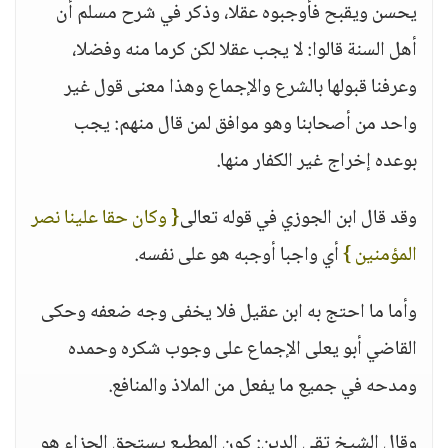
يحسن ويقبح فأوجبوه عقلا، وذكر في شرح مسلم أن
أهل السنة قالوا: لا يجب عقلا لكن كرما منه وفضلا،
وعرفنا قبولها بالشرع والإجماع وهذا معنى قول غير
واحد من أصحابنا وهو موافق لمن قال منهم: يجب
بوعده إخراج غير الكفار منها.
وقد قال ابن الجوزي في قوله تعالى
{ وكان حقا علينا نصر
المؤمنين }
أي واجبا أوجبه هو على نفسه.
وأما ما احتج به ابن عقيل فلا يخفى وجه ضعفه وحكى
القاضي أبو يعلى الإجماع على وجوب شكره وحمده
ومدحه في جميع ما يفعل من الملاذ والمنافع.
وقال الشيخ تقي الدين: كون المطيع يستحق الجزاء هو