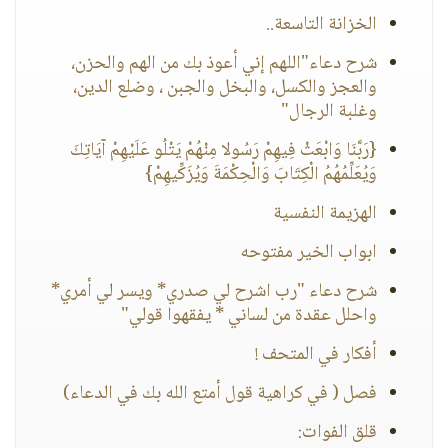
الخزانة التاسعة..
شرح دعاء"اللهم إني أعوذ بك من الهم والحزن،
والعجز والكسل، والبخل والجبن ، وضلع الدين،
وغلبة الرجال"
{رَبَّنَا وَابْعَثْ فِيهِمْ رَسُولا مِنْهُمْ يَتْلُو عَلَيْهِمْ آيَاتِكَ
وَيُعَلِّمُهُمُ الْكِتَابَ وَالْحِكْمَةَ وَيُزَكِّيهِمْ}
الهزيمة النفسية
ابواب الخير مفتوحه
شرح دعاء "رب اشرح لي صدري* ويسر لي أمري*
واحلل عقدة من لساني * يفقهوا قولي"
أفكار في المتحف !
فصل ( في كراهية قول أمتع الله بك في الدعاء)
قلق الفوات: