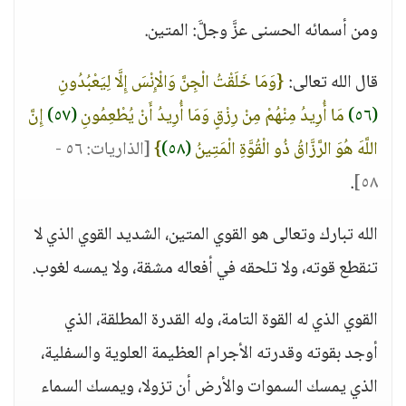
ومن أسمائه الحسنى عزَّ وجلَّ: المتين.
قال الله تعالى:
{وَمَا خَلَقْتُ الْجِنَّ وَالْإِنْسَ إِلَّا لِيَعْبُدُونِ
(٥٦)
مَا أُرِيدُ مِنْهُمْ مِنْ رِزْقٍ وَمَا أُرِيدُ أَنْ يُطْعِمُونِ
(٥٧)
إِنَّ
اللَّهَ هُوَ الرَّزَّاقُ ذُو الْقُوَّةِ الْمَتِينُ
(٥٨)
}
[الذاريات: ٥٦ -
.
٥٨]
الله تبارك وتعالى هو القوي المتين، الشديد القوي الذي لا
تنقطع قوته، ولا تلحقه في أفعاله مشقة، ولا يمسه لغوب.
القوي الذي له القوة التامة، وله القدرة المطلقة، الذي
أوجد بقوته وقدرته الأجرام العظيمة العلوية والسفلية،
الذي يمسك السموات والأرض أن تزولا، ويمسك السماء