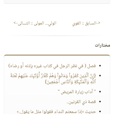
<-السـابق ::
القوي
الولي... المولى
:: التـــالى->
مختارات
فصل ( في نظر الرجل في كتاب غيره بإذنه أو رضاه)
{إِنَّ ٱلَّذِینَ كَفَرُوا۟ وَمَاتُوا۟ وَهُمۡ كُفَّارٌ أُو۟لَـٰۤىِٕكَ عَلَیۡهِمۡ لَعۡنَةُ
ٱللَّهِ وَٱلۡمَلَـٰۤىِٕكَةِ وَٱلنَّاسِ أَجۡمَعِینَ}
" آداب زيارة المريض "
قصة ذي القرنين..
حديث «إذا سمعتم النداء فقولوا مثل ما يقول..»