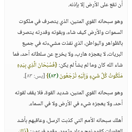
أن تقع على الأرض إلا بإذنه.
وهو سبحانه القوي المتين، الذي يتصرف في ملكوت
السموات والأرض كيف شاء، وبقوته وقدرته يتصرف
بالظواهر والبواطن، الذي نفذت مشيءته في جميع
البريات، لا يعجزه هارب، ولا يخرج عن سلطانه أحد، فما
شاء الله كان وما لم يشأ لم يكن:
{فَسُبْحَانَ الَّذِي بِيَدِهِ
مَلَكُوتُ كُلِّ شَيْءٍ وَإِلَيْهِ تُرْجَعُونَ
(٨٣)
}
[يس: ٨٣]
.
وهو سبحانه القوي المتين، شديد القوة، فلا يقف لقوته
أحد، ولا يعجزه شيء في الأرض ولا في السماء.
أهلك سبحانه الأمم التي كذبت الرسل، وعاقبهم بأشد
العقوبات كقوم نوح وعاد وثمود، وقوم فرعون:
{ذَلِكَ