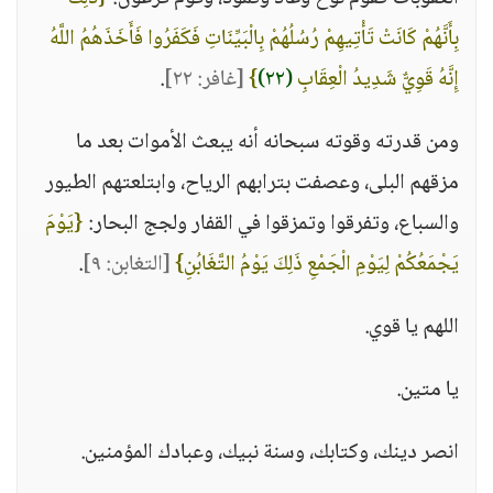
بِأَنَّهُمْ كَانَتْ تَأْتِيهِمْ رُسُلُهُمْ بِالْبَيِّنَاتِ فَكَفَرُوا فَأَخَذَهُمُ اللَّهُ
إِنَّهُ قَوِيٌّ شَدِيدُ الْعِقَابِ
(٢٢)
}
[غافر: ٢٢]
.
ومن قدرته وقوته سبحانه أنه يبعث الأموات بعد ما
مزقهم البلى، وعصفت بترابهم الرياح، وابتلعتهم الطيور
والسباع، وتفرقوا وتمزقوا في القفار ولجج البحار:
{يَوْمَ
يَجْمَعُكُمْ لِيَوْمِ الْجَمْعِ ذَلِكَ يَوْمُ التَّغَابُنِ}
[التغابن: ٩]
.
اللهم يا قوي.
يا متين.
انصر دينك، وكتابك، وسنة نبيك، وعبادك المؤمنين.