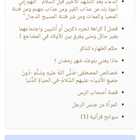
الدعاء بعد التشهد الأخير قبل السلام " اللهم إني
أعوذ بك من عذاب القبر ومن عذاب جهنم ومن فتنة
المحيا والممات ومن شر فتنة المسيح الدجال"
فصل ( كراهة تجرد ذكرين أو أنثيين واجتماعهما
بغير حائل ومتى يفرق بين الأولاد في المضاجع ) .
حكم الطهاره للذكر
ماذا يعني بلوغك شهر رمضان ؟
خصائص المصطفى-صَلَّى اللهُ عليهِ وسَلَّمَ -دُونَ
جميعِ الأنبياء-عليهم السَّلامُ-في الحياةِ الدُّنيا
قصة أصحاب الرس
المرأة من جنس الرجل
سوانح قرآنية (1)