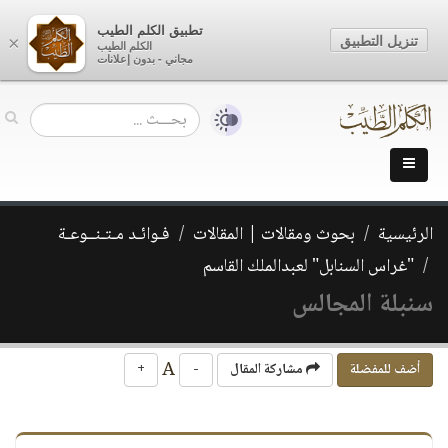
تطبيق الكلم الطيب
تنزيل التطبيق
×
الكلم الطيب
مجاني - بدون إعلانات
الرئيسية
بحوث ومقالات | المقالات
فـوائـد مـتـنــوعـة
"غراس السنابل" لعبدالملك القاسم
سنبلة المجالس
A
أضف للمفضلة
مشاركة المقال
-
+