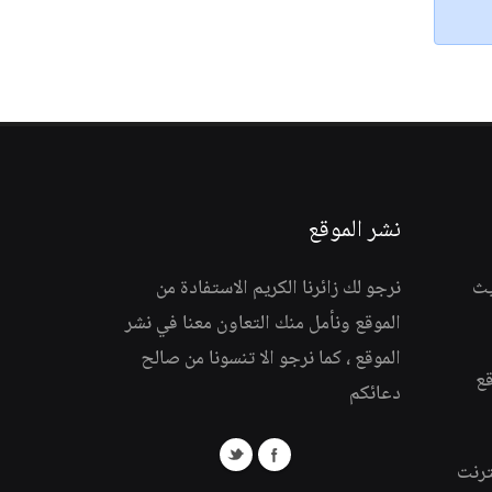
نشر الموقع
يث
نرجو لك زائرنا الكريم الاستفادة من
الموقع ونأمل منك التعاون معنا في نشر
الموقع ، كما نرجو الا تنسونا من صالح
قع
دعائكم
ترنت