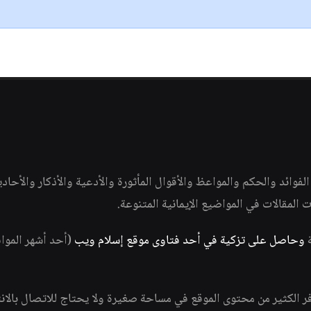
وائد والحكم والمواعظ والأقوال المأثورة والأدعية والأذكار والأحاد
ات المقالات في المواضيع الإيمانية المتنوعة.
ة
وحاصل على تزكية في أحد فتاوى موقع إسلام ويب
(أحد أشهر الموا
فر الكثير من محتوى الموقع في مساحة صغيرة ولا يحتاج للاتصال بالان