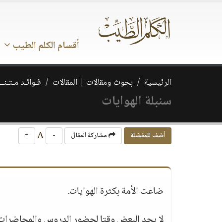
أقسام الكلم الطيب
الرئيسية
بحوث ومقالات | المقالات
فـوائـد مـتـنــ
سنبلة الهوايات
A
أضف للمفضلة
مشاركة المقال
-
+
ضاعت الأمة بكثرة الهوايات.
لا يجد البعض وقتا لحضور الدروس والمحاضرات أو