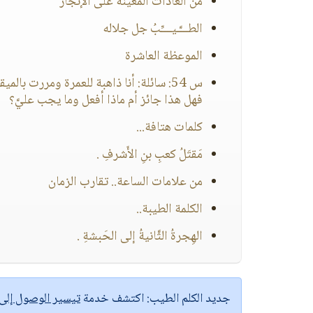
من العادات المعينة على الإنجاز
الطـــَّـيــــِّبُ جل جلاله
الموعظة العاشرة
س 54: سائلة: أنا ذاهبة للعمرة ومررت
فهل هذا جائز أم ماذا أفعل وما يجب عليَّ؟
كلمات هتافة...
مَقتَلُ كعبِ بنِ الأَشرفِ .
من علامات الساعة.. تقارب الزمان
الكلمة الطيبة..
الهِجرةُ الثَّانيةُ إلى الحَبشةِ .
جديد الكلم الطيب:
اكتشف خدمة
تيسير الوصول إل