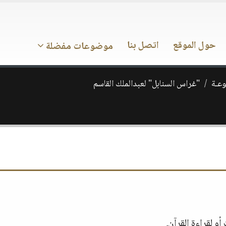
حول الموقع
اتصل بنا
موضوعات مفضلة
وعـة
"غراس السنابل" لعبدالملك القاسم
 لقراءة القرآن.