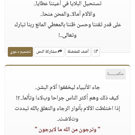
تستحيل البلايا في أعيننا عطايا..
واﻵﻻم آماﻻ..والمحن منحا..
على قدر ثقتنا وحسن ظننا بالمعطي المانع ربنا تبارك
وتعالى..!
أضف للمفضلة
مشاركة النص
تصميم دعوي
حكمــــــة
جاء اﻷنبياء ليخففوا آﻻم البشر..
كيف ذلك وهم أكثر الناس جراحا وبﻻءا وتألما..؟!
إذا اختلطت اﻵﻻم بأنوار الرجاء والتعلق بالله تبددت
وتﻻشت..
" وترجون من الله ما ﻻيرجون "