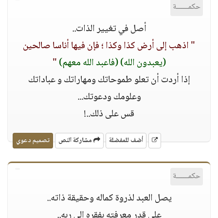
حكمــــــة
أصل في تغيير الذات..
" اذهب إلى أرض كذا وكذا ؛ فإن فيها أناسا صالحين
(يعبدون الله)
(فاعبد الله معهم)
"
إذا أردت أن تعلو طموحاتك ومهاراتك و عباداتك
وعلومك ودعوتك...
قس على ذلك..!
أضف للمفضلة
مشاركة النص
تصميم دعوي
حكمــــــة
يصل العبد لذروة كماله وحقيقة ذاته..
على قدر معرفته بفقره إلى ربه..