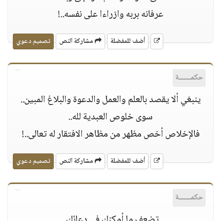
عرفانه بربه وازراءا على نفسه..!
أضف للمفضلة
مشاركة النص
تصميم دعوي
حكمــــــة
ينبغي أﻻ يقصد بالعلم والعمل والدعوة والبلاغ المبين..
سوى خلوص العبدية لله..
فاﻹخلاص أخص مظهر من مظاهر اﻻفتقار له تعالى..!
أضف للمفضلة
مشاركة النص
تصميم دعوي
حكمــــــة
تضعف ما أمكنك في دعائك..