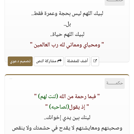
حكمــــــة
لبيك اللهم ليس بحجة وعمرة فقط..
بل..
لبيك اللهم حياة..
" ومحياي ومماتي لله رب العالمين "
أضف للمفضلة
مشاركة النص
تصميم دعوي
حكمــــــة
" فبما رحمة من الله
(لنت لهم)
"
" إذ يقول
(لصاحبه)
"
لينك بين يدي إخوانك..
وصحبتهم ومعايشتهم ﻻ يقدح في حشمتك وﻻ ينقص