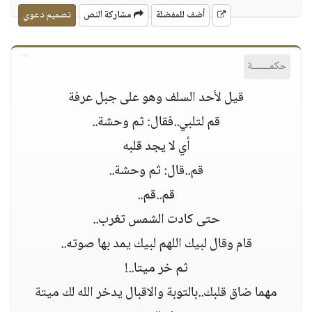
أضف للمفضلة
مشاركة النص
تصميم دعوي
حكمــــــة
قيل ﻷحد السلف وهو على جبل عرفة
قم لتلبي..فقال: ثم وحشة..
أي ﻻ يجد قلبه
قم..قال: ثم وحشة..
قم..قم..
حتى كادت الشمس تغرب..
قام وقال لبيك اللهم لبيك يمد بها صوته..
ثم خر ميتا..!
مهما ضاق قلبك..بالتوبة واﻻقبال يدخر الله لك ميتة