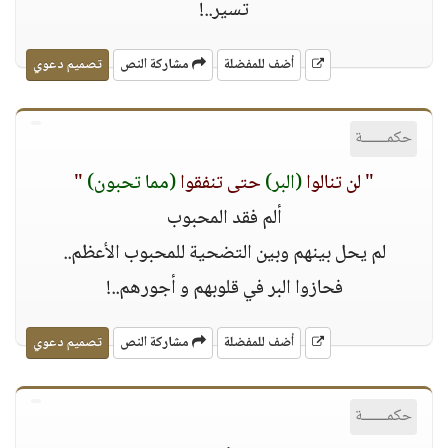
تسير..!
أضف للمفضلة
مشاركة النص
تصميم دعوي
حكمــــــة
" لن تنالوا
(البر)
حتى تنفقوا
(مما تحبون)
"
ألم فقد المحبوب
لم يحل بينهم وبين التضحية للمحبوب اﻷعظم..
فحازوا البر في قلوبهم و أجورهم..!
أضف للمفضلة
مشاركة النص
تصميم دعوي
حكمــــــة