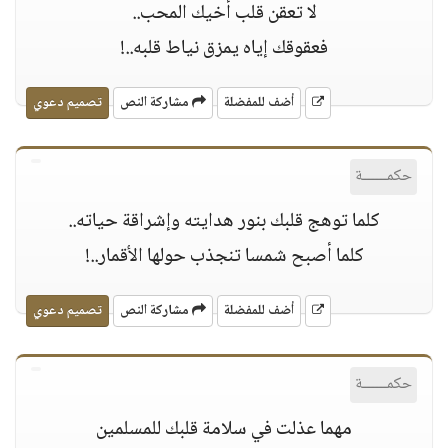
ﻻ تعقن قلب أخيك المحب..
فعقوقك إياه يمزق نياط قلبه..!
أضف للمفضلة
مشاركة النص
تصميم دعوي
حكمــــــة
كلما توهج قلبك بنور هدايته وإشراقة حياته..
كلما أصبح شمسا تنجذب حولها اﻷقمار..!
أضف للمفضلة
مشاركة النص
تصميم دعوي
حكمــــــة
مهما عذلت في سلامة قلبك للمسلمين