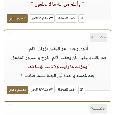
" وأعلم من الله ما ﻻ تعلمون "
أضف للمفضلة
مشاركة النص
تصميم دعوي
حكمــــــة
أقوى رجاء...هو اليقين بزوال اﻷلم..
فما بالك باليقين بأن يعقب الألم الفرح والسرور المذهل..
" وعزتك ما رأيت وﻻ ذقت بؤسا قط "
بعد غمسة واحدة في الجنة قسما صادقا..!
أضف للمفضلة
مشاركة النص
تصميم دعوي
حكمــــــة