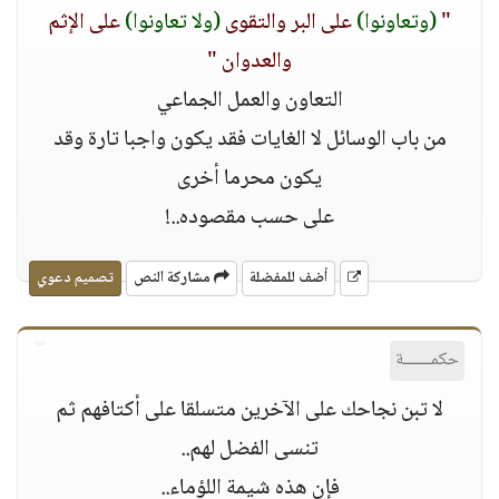
"
(وتعاونوا)
على البر والتقوى
(وﻻ تعاونوا)
على اﻹثم
والعدوان "
التعاون والعمل الجماعي
من باب الوسائل ﻻ الغايات فقد يكون واجبا تارة وقد
يكون محرما أخرى
على حسب مقصوده..!
أضف للمفضلة
مشاركة النص
تصميم دعوي
حكمــــــة
ﻻ تبن نجاحك على اﻵخرين متسلقا على أكتافهم ثم
تنسى الفضل لهم..
فإن هذه شيمة اللؤماء..