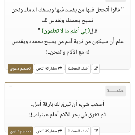
" قالوا أتجعل فيها من يفسد فيها ويسفك الدماء ونحن
نسبح بحمدك ونقدس لك
قال
(إني أعلم ما ﻻ تعلمون)
"
علم أن سيكون من ذرية آدم من يسبح بحمده ويقدس
له مع اﻵﻻم والمحن..!
أضف للمفضلة
مشاركة النص
تصميم دعوي
حكمــــــة
أصعب شيء أن تبرق لك بارقة أمل..
ثم تغرق في بحر اﻵﻻم أمام عينيك..!!
أضف للمفضلة
مشاركة النص
تصميم دعوي