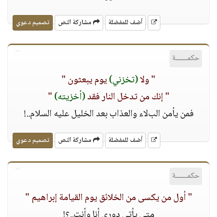
أضف للمفضلة
مشاركة النص
تصميم دعوي
حكمــــــة
" وﻻ
(تخزني)
يوم يبعثون "
" إنك من تدخل النار فقد
(أخزيته)
"
فمن يأمن البﻻء والعذاب بعد الخليل عليه السلام..!
أضف للمفضلة
مشاركة النص
تصميم دعوي
حكمــــــة
" أول من يكسى من الخلائق يوم القيامة إبراهيم "
متى يأتي دوري أنا وأنت..؟!