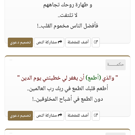
و طهارة روحك تجاههم
ﻻ تلتفت..
فأفضل الناس مخموم القلب..!
أضف للمفضلة
مشاركة النص
تصميم دعوي
حكمــــــة
" والذي
(أطمع)
أن يغفر لي خطيئتي يوم الدين "
أطعم قلبك الطمع في ربك رب العالمين..
دون الطمع في أشباح المخلوقين..!
أضف للمفضلة
مشاركة النص
تصميم دعوي