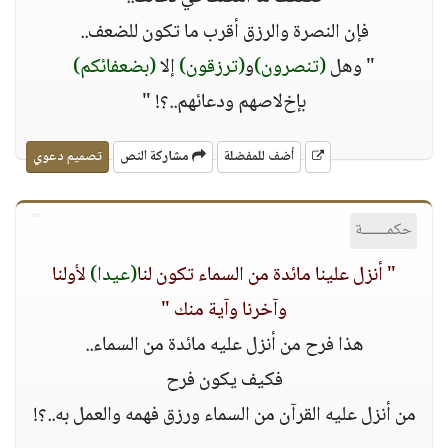
فإن النصرة والرزق أقرب ما تكون للضعف..
" وهل
(تنصرون)
و
(ترزقون)
إﻻ
(بضعفائكم)
بإخﻻصهم ودعائهم..؟! "
أضف للمفضلة
مشاركة النص
تصميم دعوي
حكمــــــة
" أنزل علينا مائدة من السماء تكون لنا
(عيدا)
ﻷولنا
وآخرنا وآية منك "
هذا فرح من أنزل عليه مائدة من السماء..
فكيف يكون فرح
من أنزل عليه القرآن من السماء ورزق فهمه والعمل به..؟!