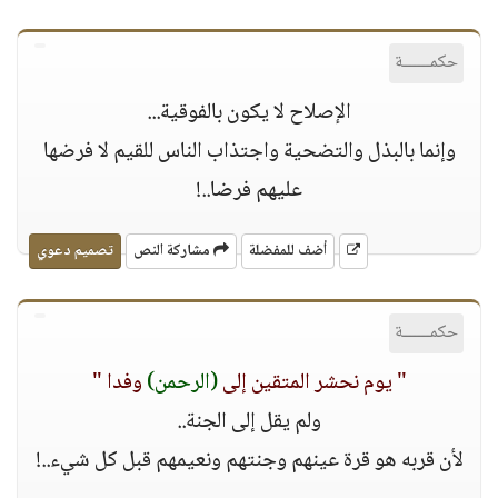
حكمــــــة
اﻹصلاح ﻻ يكون بالفوقية...
وإنما بالبذل والتضحية واجتذاب الناس للقيم ﻻ فرضها
عليهم فرضا..!
أضف للمفضلة
مشاركة النص
تصميم دعوي
حكمــــــة
" يوم نحشر المتقين إلى
(الرحمن)
وفدا "
ولم يقل إلى الجنة..
ﻷن قربه هو قرة عينهم وجنتهم ونعيمهم قبل كل شيء..!