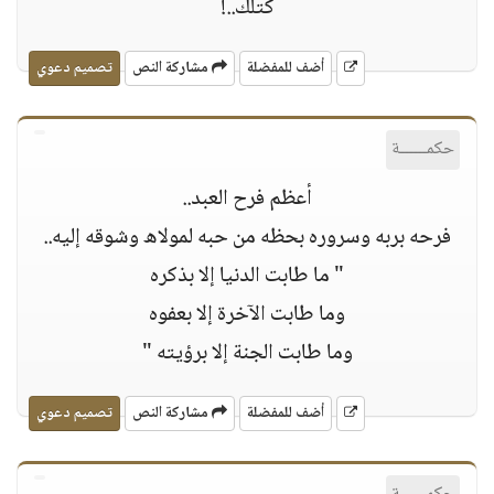
كتلك..!
أضف للمفضلة
مشاركة النص
تصميم دعوي
حكمــــــة
أعظم فرح العبد..
فرحه بربه وسروره بحظه من حبه لموﻻه وشوقه إليه..
" ما طابت الدنيا إﻻ بذكره
وما طابت اﻵخرة إﻻ بعفوه
وما طابت الجنة إﻻ برؤيته "
أضف للمفضلة
مشاركة النص
تصميم دعوي