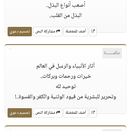
أصعب أنواع البذل..
البذل من القلب..
أضف للمفضلة
مشاركة النص
تصميم دعوي
حكمــــــة
آثار اﻷنبياء والرسل في العالم
خيرات ورحمات وبركات..
توحيد لله
وتحرير للبشرية من قيود الوثنية والكفر والقسوة..!
أضف للمفضلة
مشاركة النص
تصميم دعوي