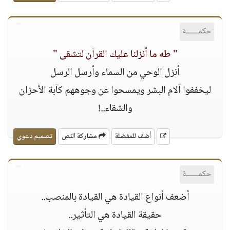
حكمــــــة
" طه ما أنزلنا عليك القرآن لتشقى "
أنزل الوحي من السماء وأرسل الرسل
ليخففوا آﻻم البشر ويمسحوا عن وجوههم كآبة اﻷحزان
والشقاء..!
أضف للمفضلة
مشاركة النص
تصميم دعوي
حكمــــــة
أضعف أنواع القيادة هي القيادة بالمنصب..
حقيقة القيادة هي التأثير..