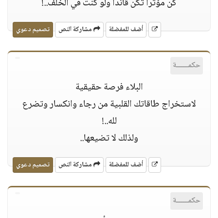
كن مؤثرا تكن قائدا ولو كنت في الخلف..!
أضف للمفضلة
مشاركة النص
تصميم دعوي
حكمــــــة
البلاء فرصة حقيقية
ﻻستخراج طاقاتك القلبية من رجاء وانكسار وتضرع
لله..!
ولذلك ﻻ تضيعها..
أضف للمفضلة
مشاركة النص
تصميم دعوي
حكمــــــة