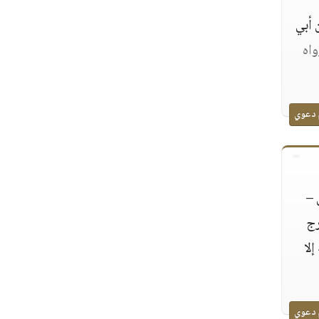
"
 أبي
واه
 دعوي
 –
رج
لا
 دعوي