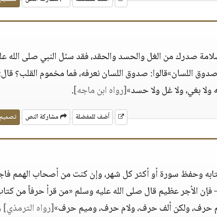
سلامة صدرك من الغل والحسد والحقد، فقد سئل النبي صلى الله عل
دوق اللسان»قالوا: صدوق اللسان نعرفه، فما مخموم القلب؟ قال:
ه ولا بغي، ولا غل ولا حسد»
[رواه ابن ماجه]
.
أضف للمفضلة
مشاركة النص
تصميم
كتابه وحفظ سورة أو أكثر كل شهر، وإن كنت من أصحاب الهمم فاج
فإن الأجر عظيم قال صلى الله عليه وسلم «من قرأ حرفاً من كتاب 
 ألم حرف، ولكن ألف حرف، ولام حرف، وميم حرف»
[رواه الترمذي]
و