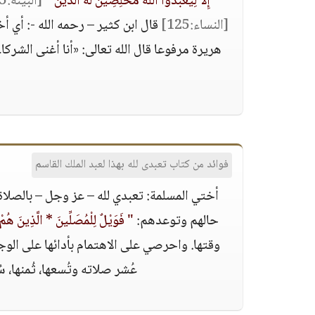
إِلَّا لِيَعْبُدُوا اللَّهَ مُخْلِصِينَ لَهُ الدِّينَ "
[البينة:5]
[النساء:125]
قال ابن كثير – رحمه الله -: أي أ
هريرة مرفوعا قال الله تعالى: «أنا أغنى الش
فوائد من كتاب تعبدى لله بهذا لعبد الملك القاسم
أختي المسلمة: تعبدي لله – عز وجل – بالصلاة 
حالهم وتوعدهم:
" فَوَيْلٌ لِلْمُصَلِّينَ * الَّذِينَ ه
وقتها. واحرصي على الاهتمام بأدائها على الوج
عُشر صلاته وتُسعها، ثُمنها، سُ