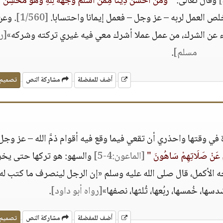
وقال تعالى:
" وَمَنْ أَحْسَنُ دِينًا مِمَّنْ أَسْلَمَ وَجْهَهُ لِلَّهِ وَهُوَ مُحْسِنٌ 
خلص العمل لربه – عز وجل – فعمل إيمانا واحتسابا.
[1/560]
. وعن
ركاء عن الشرك، من عمل عملا أشرك معي فيه غيري تركته وشركه»
[ر
مسلم]
.
أضف للمفضلة
مشاركة النص
تصميم
في وقتها واحذري أن تقعي فيما وقع فيه أقوام ذمَّ الله – عز وجل
ُمْ عَنْ صَلَاتِهِمْ سَاهُونَ "
[الماعون:4-5]
والسهو: هو تركها حتى يخ
ه الأكمل، قال صلى الله عليه وسلم «إن الرجل لينصرف ما كتب له إ
دسها، خُمسها، ربُعها، ثُلثها، نصفها»
[رواه أبو داود]
.
أضف للمفضلة
مشاركة النص
تصميم