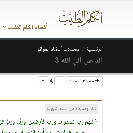
أقسام الكلم الطيب
الرئيسية
مفضلات أعضاء الموقع
الداعي الي الله 3
A
مشاركة المفضلة
-
+
ثناء ومناجاة من السنة النبوية
(اللهم رب السموات ورب الأرضين، وربَّنا وربَّ كل
فليس قبلك شيء، وأنت الآخِر فليس بعدك