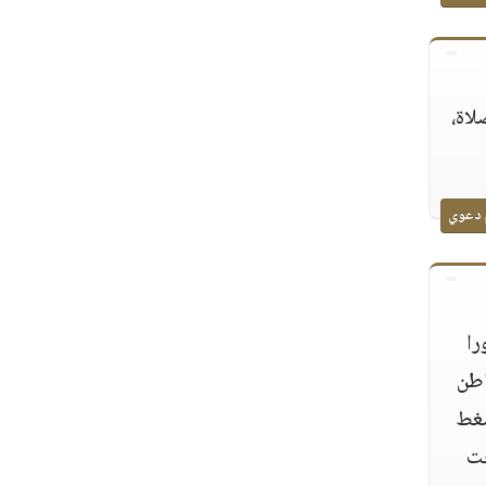
لاة،
 دعوي
را
اطن
ضغط
خت