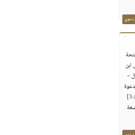
 دعوي
فتحة
 ابن
ل –
دعوة
]
سعة
 دعوي