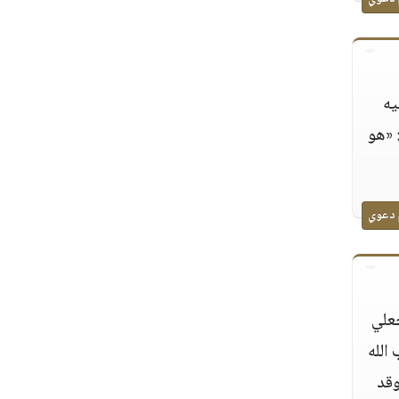
يه
 «هو
 دعوي
علي
الله
قد