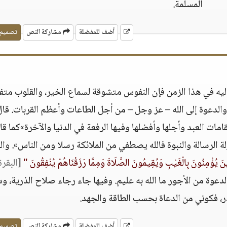
المسلمة.
أضف للمفضلة
مشاركة النص
تصميم
إليه في هذا الزمن فإن النفوس متشوقة لسماع الخير، والقلوب مت
الدعوة إلى الله – عز وجل – من أجل الطاعات وأعظم القربات. قال
امات العبد وأجلها وأفضلها وفيها الرفعة في الدنيا والآخرة»كما قا
لة الرسالة والنبوة فالله يصطفي من الملائكة رسلا ومن الناس». وال
ينَ يُؤْمِنُونَ بِالْغَيْبِ وَيُقِيمُونَ الصَّلَاةَ وَمِمَّا رَزَقْنَاهُمْ يُنْفِقُونَ "
[البقرة:3
دعوة من الأجور ما الله به عليم. وفيها جاء رجاء صلاح الذرية، و
ر، فكوني من الدعاة بحسب الطاقة والجهد.
أضف للمفضلة
مشاركة النص
تصميم