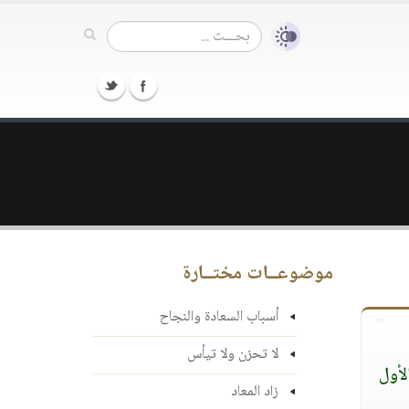
موضوعــات مختــارة
أسباب السعادة والنجاح
لا تحزن ولا تيأس
لأول
زاد المعاد