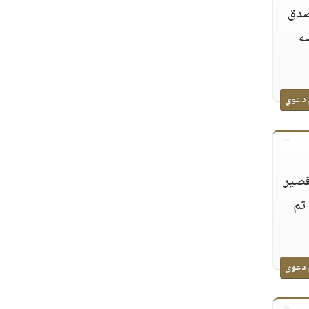
 صدق
صه
 دعوي
قصير
 ثم
 دعوي