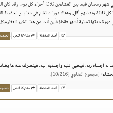
ي شهر رمضان فيما بين العشاءين ثلاثة أجزاء كل يوم. وقد كان ا
 كل ثلاثة وبعضهم أقل. وهناك دورات تقام في مدارس تحفيظ الق
ي دورة مدتها ثمانية أشهر فقط! فأين أنت من هذا الخير العظيم؟!.
أضف للمفضلة
مشاركة النص
تصميم
صا له اجتباه ربه، فيحيي قلبه واجتذبه إليه، فينصرف عنه ما يضاد
فحشاء»
[مجموع الفتاوي [10/216]
.
أضف للمفضلة
مشاركة النص
تصميم