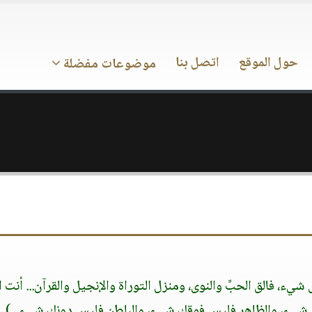
حول الموقع
اتصل بنا
موضوعات مفضلة
 شيء، فالق الحبِّ والنوى، ومنزل التوراة والإنجيل والقرآن... أنت ا
 شيء، والظاهر فليس فوقك شيء، والباطن فليس دونك شيء...)