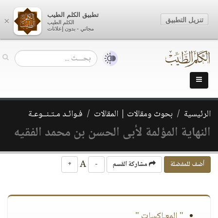
تطبيق الكلم الطيب
تنزيل التطبيق
×
الكلم الطيب
مجاني - بدون إعلانات
الرئيسية
بحوث ومقالات | المقالات
فـوائـد مـتـنــوعـة
النهاية المؤلمة لأبى الحسن بن محمد الفقيه
A
أضف للمفضلة
مشاركة القسم
-
+
" المعـاكسات "