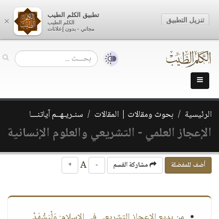
تطبيق الكلم الطيب
تنزيل التطبيق
×
الكلم الطيب
مجاني - بدون إعلانات
الرئيسية
بحوث ومقالات | المقالات
سنـريـهــم آياتنـــا
الإعجاز العلمي - التشريعي والعلوم الإنسانية
A
أضف للمفضلة
مشاركة القسم
-
+
من بديع الإعجاز التشريعي في الإسلام: وَلْيَشْهَدْ