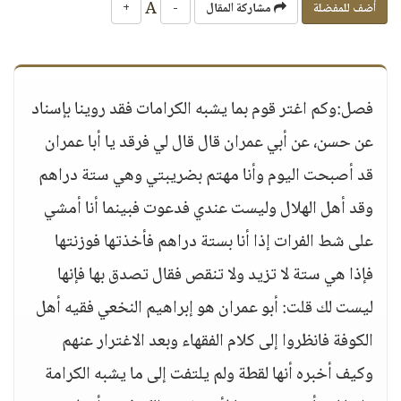
A
أضف للمفضلة
مشاركة المقال
-
+
فصل:وكم اغتر قوم بما يشبه الكرامات فقد روينا بإسناد
عن حسن، عن أبي عمران قال قال لي فرقد يا أبا عمران
قد أصبحت اليوم وأنا مهتم بضريبتي وهي ستة دراهم
وقد أهل الهلال وليست عندي فدعوت فبينما أنا أمشي
على شط الفرات إذا أنا بستة دراهم فأخذتها فوزنتها
فإذا هي ستة لا تزيد ولا تنقص فقال تصدق بها فإنها
ليست لك قلت: أبو عمران هو إبراهيم النخعي فقيه أهل
الكوفة فانظروا إلى كلام الفقهاء وبعد الاغترار عنهم
وكيف أخبره أنها لقطة ولم يلتفت إلى ما يشبه الكرامة