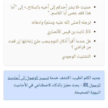
حديث «لا يشر أحدكم إلى أخيه بالسلاح..» إلى "أما
هذا فقد عصى أبا القاسم.."
ترجله (صلى الله عليه وسلم) وادهانه
55. ثابت بن قيس الأنصاري
هل عندما أقرأ أذكار النوم يجب عليَّ إعادتها إن قمت
من فراشي ؟
التشتيت الوجودي
جديد الكلم الطيب:
اكتشف خدمة
تيسير الوصول إلى أحاديث
الرسول ﷺ
- بحث معزز بالذكاء الاصطناعي في الأحاديث
النبوية الصحيحة.