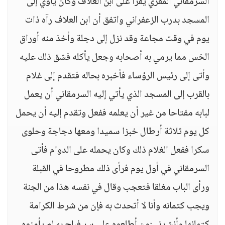
السرمقاني المقري يقرأ على ابن العلاف وكان يأوي إلى
المسجد بدرب الزعفراني واتفق أن ابن العلاف رآه ذات
يوم في وقت مجاعة وقد نزل إلى دجلة وأخذ منه أوراق
الخس مما يرمي به أصحابه وجعل يأكله فشق ذلك عليه
وأتى إلى رئيس الرؤساء فأخبره بحاله فتقدم إلى غلام
بالقرب إلى المسجد الذي يأتي إليه السرمقاني أن يعمل
لبابه مفتاحا من غير أن يعلمه ففعل وتقدم إليه أن يحمل
كل يوم ثلاثة أرطال خبزا سميدا ومعها دجاجة وحلوى
سكرا ففعل الغلام ذلك وكان يحمله على الدوام فأتى
السرمقاني في أول يوم فرأى ذلك مطروحا في القبلة
ورأى الباب مغلقا فتعجب وقال في نفسه هذا من الجنة
ويجب كتمانه وأنا لا أتحدث به فإن من شرط الكرامة