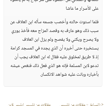
كتمانها وأنشدني:من أطلعوه على سر فباح به لم يأمنوه
على الأسرار ما عاشا
فلما استوت حالته وأخصب جسمه سأله ابن العلاف عن
سبب ذلك وهو عارف به وقصد المزاح معه فأخذ يوري
ولا يصرح ويكني ولا يفصح ولم يزل ابن العلاف
يستخبره حتى أخبره أن الذي يجده في المسجد كرامة
إذ لا طريق لمخلوق عليه فقال له ابن العلاف يجب أن
تدعو لابن المسلمة فإنه هو الذي فعل ذلك فنغص عيشه
بأخباره وبانت عليه شواهد الانكسار.
<-السـابق ::
مقالات من تلبيس
مقالات من تلبيس إبليس لابن