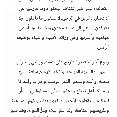
الكفاف ؛ ليس غير الكفاف، ليظلوا دوما غارقين في
الإعصار، دائرين في الرحى، لا يبلغون ما يأملون، ولا
يتركون السعي إلى ما يطمحون، وبذلك نسوا أسمى
مهامهم وأشرفها وهي وراثة الأنبياء والقيام بوظيفة
الرُّسل.
ونوع آخر اختصر الطريق على نفسه، ورضي بالحرام
السهل، والشبهة المربحة، واتخذ الإيمان سلعة، يبيع
بعضه أو كله، ويقبض الثمن توسعة وإكراما وإغداقا
وأموالا، أهل تصنُّع ودهاء، وتزيُّن للمخلوقين، وتملُّق
للحكام، يلتقطون الرُّخص ويفتون بها، ديدنهم المداهنة،
وطريقتهم المنافقة، ولذا عمَّ البلاء وعزَّ الدواء، وقد سبق