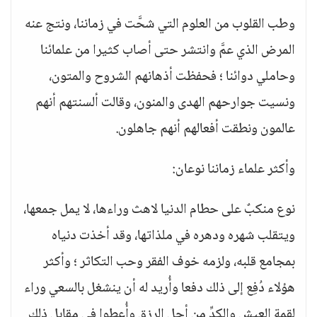
وطب القلوب من العلوم التي شحَّت في زماننا، ونتج عنه
المرض الذي عمَّ وانتشر حتى أصاب كثيرا من علمائنا
وحاملي دوائنا ؛ فحفظت أذهانهم الشروح والمتون،
ونسيت جوارحهم الهدى والمنون، وقالت ألسنتهم أنهم
عالمون ونطقت أفعالهم أنهم جاهلون.
وأكثر علماء زماننا نوعان:
نوع منكبٌ على حطام الدنيا لاهث وراءها، لا يمل جمعها،
ويتقلب شهره ودهره في ملذاتها، وقد أخذت دنياه
بمجامع قلبه، ولزمه خوف الفقر وحب التكاثر ؛ وأكثر
هؤلاء دُفِع إلى ذلك دفعا وأُريد له أن ينشغل بالسعي وراء
لقمة العيش والكدِّ من أجل الرزق وأُعطوا في مقابل ذلك