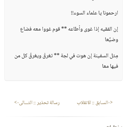
ارحمونا يا علماء السوء!!
إن الفقيه إذا غوى وأطاعه ** قوم غووا معه فضاع
وضيَّعا
مِثل السفينة إن هوت في لجة ** تغرقْ ويغرقُ كل من
فيها معا
<-السـابق ::
الانقلاب
رسالة تحذير
:: التـــالى->