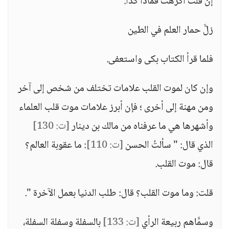
إن قلت أُكرهتُ فماذا كذا.
زلَّ حمار العلم في الطين
فلما قرأ الكتاب بكى واستعفى.
وإن كان لموت القلب علامات تختلف من شخص إلى آخر
ومن مهنة إلى أخرى ؛ فإن أبرز علامات موت قلب العلماء
وأشهرها هي ما عرفناه من مالك بن دينار
[ت: 130]
الذي قال: " سألتُ الحسن
[ت: 110]
: ما عقوبة العالم؟
قال: موت القلب.
قلت: وما موت القلب؟ قال: طلب الدنيا بعمل الآخرة ".
وسمَّاهم ربيعة الرأي
[ت: 133]
بالسفلة وسفلة السفلة،