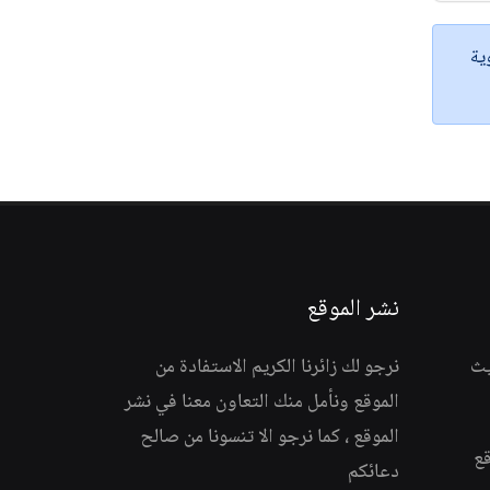
ية
نشر الموقع
يث
نرجو لك زائرنا الكريم الاستفادة من
الموقع ونأمل منك التعاون معنا في نشر
الموقع ، كما نرجو الا تنسونا من صالح
قع
دعائكم