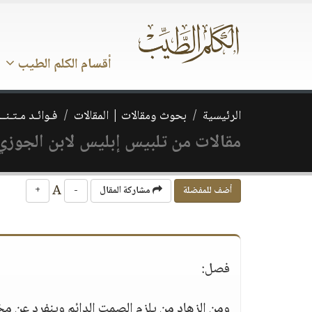
أقسام الكلم الطيب
الرئيسية
بحوث ومقالات | المقالات
فـوائـد مـتـنــ
مقالات من تلبيس إبليس لابن الجوزي / 
A
أضف للمفضلة
مشاركة المقال
-
+
فصل:
ومن الزهاد من يلزم الصمت الدائم وينفرد عن مخ