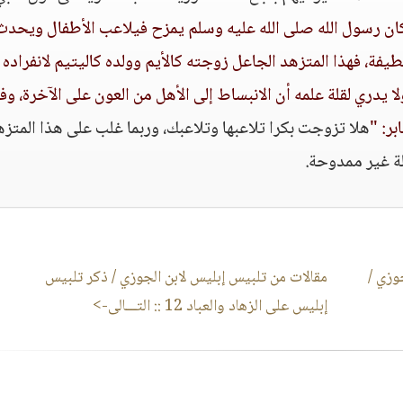
ان رسول الله صلى الله عليه وسلم يمزح فيلاعب الأطفال ويحدث
طيفة، فهذا المتزهد الجاعل زوجته كالأيم وولده كاليتيم لانفراده 
ا يدري لقلة علمه أن الانبساط إلى الأهل من العون على الآخرة، وف
ر: "
هلا تزوجت بكرا تلاعبها وتلاعبك، وربما غلب على هذا المتز
ة غير ممدوحة.
وزي /
مقالات من تلبيس إبليس لابن الجوزي / ذكر تلبيس
إبليس على الزهاد والعباد 12
:: التـــالى->