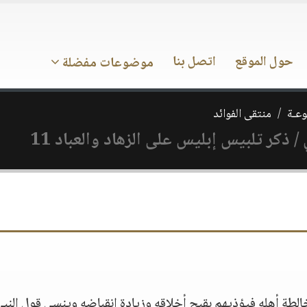
حول الموقع
اتصل بنا
موضوعات مفضلة
وعـة
منتقى الفوائد
ذكر تلبيس إبليس على الزهاد والعباد 11
الطة أهله فيؤذيهم بقبح أخلاقه وزيادة انقباضه وينسى قول النبي