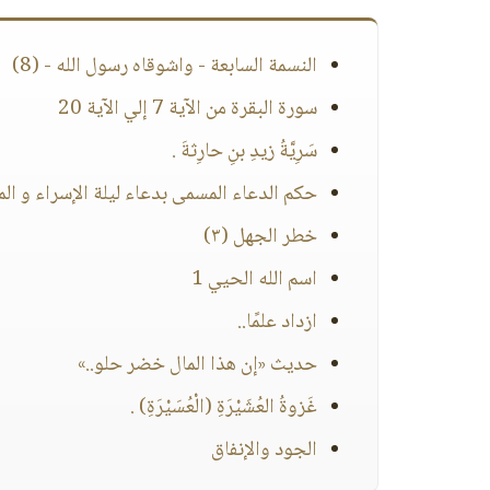
النسمة السابعة - واشوقاه رسول الله - (8)
سورة البقرة من الآية 7 إلي الآية 20
سَرِيَّةُ زيدِ بنِ حارِثةَ .
حكم الدعاء المسمى بدعاء ليلة الإسراء و الم
خطر الجهل (٣)
اسم الله الحيي 1
ازداد علمًا..
حديث «إن هذا المال خضر حلو..»
غَزوةُ العُشَيْرَةِ (الْعُسَيْرَةِ) .
الجود والإنفاق