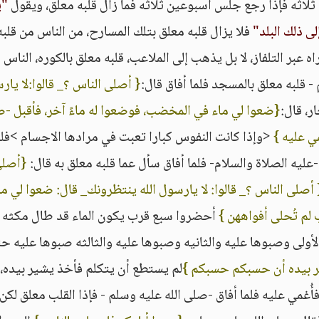
ثه فإذا رجع جلس أسبوعين ثلاثه فما زال قلبه معلق، ويقول
"ي
 ذلك البلد"
فلا يزال قلبه معلق بتلك المسارح، من الناس من قلبه
ه عبر التلفاز، لا بل يذهب إلى الملاعب، قلبه معلق بالكوره، الناس
- قلبه معلق بالمسجد فلما أفاق قال:
{ أصلى الناس ؟_ قالوا:لا يار
، قال:
{ضعوا لي ماء في المخضب، فوضعوا له ماءً آخر، فأقبل -
مي عليه }
<وإذا كانت النفوس كبارا تعبت في مرادها الاجسام >فل
ليه الصلاة والسلام- فلما أفاق سأل عما قلبه معلق به قال:
{أصل
 أصلى الناس ؟_ قالوا: لا يارسول الله ينتظرونك_ قال: ضعوا لي ماء
لم تُحلى أفواههن }
أحضروا سبع قرب يكون الماء قد طال مكثه ف
الأولى وصبوها عليه والثانيه وصبوها عليه والثالثه صبوها عليه ح
 بيده أن حسبكم حسبكم }
لم يستطع أن يتكلم فأخذ يشير بيده، 
أُغمي عليه فلما أفاق -صلى الله عليه وسلم - فإذا القلب معلق لكن