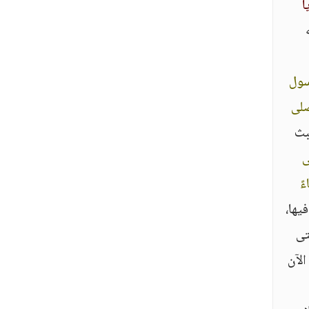
ا
سول
صلى
بث
ى
ً
يها،
تى
الآن