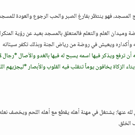
 المسجد، فهو ينتظر بفارغ الصبر والحب الرجوع والعودة للمسجد
ضة وميدان العلم والتعلم فالمتعلق بالمسجد بعيد عن رؤية المنكر
ه وأكداره ويعيش في روضة من رياض الجنة وبذلك تكفر سيئاته
ه أن ترفع ويذكر فيها اسمه يسبح له فيها بالغدو والآصال *رجال لا
يتاء الزكاة يخافون يوماً تتقلب فيه القلوب والأبصار *ليجزيهم الله
لله عنها: يشتغل في مهنة أهله يقطع مع أهله اللحم ويخصف نعله
الخلق.