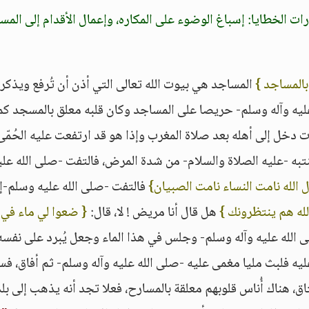
رات الخطايا: إسباغ الوضوء على المكاره، وإعمال الأقدام إلى المس
بالمساجد }
المساجد هي بيوت الله تعالى التي أذن أن تُرفع ويذكر 
عليه وآله وسلم- حريصا على المساجد وكان قلبه معلق بالمسجد كما
ت دخل إلى أهله بعد صلاة المغرب وإذا هو قد ارتفعت عليه الحُمّى
به -عليه الصلاة والسلام- من شدة المرض، فالتفت -صلى الله علي
الله نامت النساء نامت الصبيان}
فالتفت -صلى الله عليه وسلم-إ
لله هم ينتظرونك }
هل قال أنا مريض ! لا، قال:
{ ضعوا لي ماء في
لى الله عليه وآله وسلم- وجلس في هذا الماء وجعل يُبرد على نفسه
ليه فلبث مليا مغمى عليه -صلى الله عليه وآله وسلم- ثم أفاق، فس
ق، هناك أُناس قلوبهم معلقة بالمسارح، فعلا تجد أنه يذهب إلى بلد