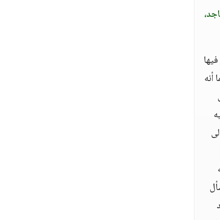
اجد،
فيها
 أنه
ه
لى
أل