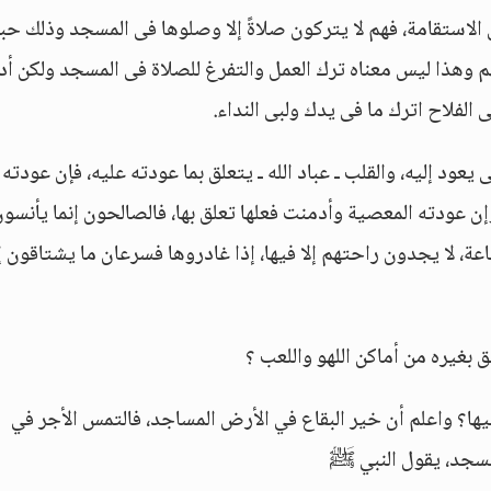
 الاستقامة، فهم لا يتركون صلاةً إلا وصلوها فى المسجد وذلك حبا
هم وهذا ليس معناه ترك العمل والتفرغ للصلاة فى المسجد ولكن أد
لفلاح اترك ما فى يدك ولبى النداء.
عود إليه، والقلب ـ عباد الله ـ يتعلق بما عودته عليه، فإن عودته
وإن عودته المعصية وأدمنت فعلها تعلق بها، فالصالحون إنما يأنسو
اعة، لا يجدون راحتهم إلا فيها، إذا غادروها فسرعان ما يشتاقون إل
ق بغيره من أماكن اللهو واللعب ؟
إليها؟ واعلم أن خير البقاع في الأرض المساجد، فالتمس الأجر في
لمسجد، يقول النبي ﷺ