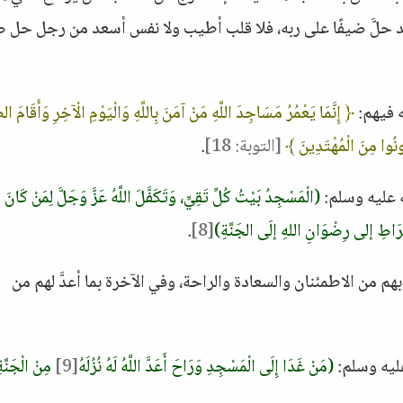
قد حلَّ ضيفًا على ربه، فلا قلب أطيب ولا نفس أسعد من رجل حل ض
ه فيهم:
﴿ إِنَّمَا يَعْمُرُ مَسَاجِدَ اللَّهِ مَنْ آمَنَ بِاللَّهِ وَالْيَوْمِ الْآخِرِ وَأَقَامَ الص
ُونُوا مِنَ الْمُهْتَدِينَ ﴾
[التوبة: 18]
.
ه عليه وسلم:
(الْمَسْجِدُ بَيْتُ كُلِّ تَقِيٍّ، وَتَكَفَّلَ اللَّهُ عَزَّ وَجَلَّ لِمَنْ كَانَ
صِّرَاطِ إلى رِضْوَانِ اللهِ إلَى الجَنَّةِ)
[8]
.
 من الاطمئنان والسعادة والراحة، وفي الآخرة بما أعدَّ لهم من
عليه وسلم:
(مَنْ غَدَا إِلَى الْمَسْجِدِ وَرَاحَ أَعَدَّ اللَّهُ لَهُ نُزُلَهُ
[9]
مِنْ الْجَنَّةِ