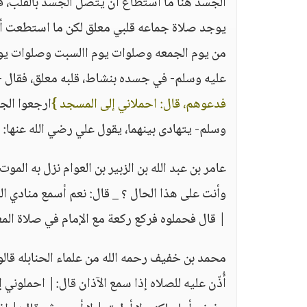
الجسد هنا ما استطاع أن يتصل الجسد بالقلب، فق
يوجد صلاة جماعه قلبي معلق لكن ما استطعت أن أ
من يوم الجمعه وصلوات يوم االسبت وصلوات يوم ا
عليه وسلم- في جسده بنشاط، قلبه معلق، فقال -ص
فدعوهم، قال: احملاني إلى المسجد }
ارجعوا الجس
وسلم- يتهادى بينهما، يقول علي رضي الله عنها:
عامر بن عبد الله بن الزبير بن العوام نزل به الم
وأنت على هذا الحال ؟ _ قال: نعم أسمع منادي ال
| قال فحملوه فركع ركعة مع الإمام في صلاة ال
محمد بن خفيف رحمه الله من علماء الحنابله قالوا
أُذّن عليه للصلاه إذا سمع الآذان قال:| احملوني إ