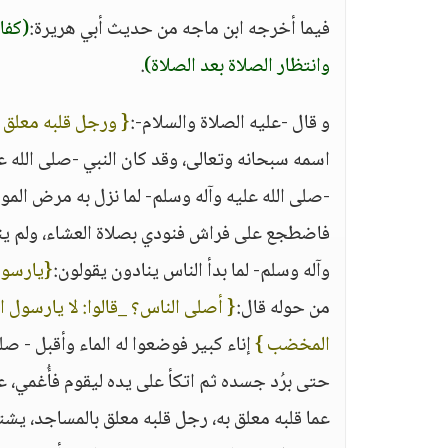
فيما أخرجه ابن ماجه من حديث أبي هريرة:
(كفا
وانتظار الصلاة بعد الصلاة)
.
و قال -عليه الصلاة والسلام-:
{ ورجل قلبه معلق 
اسمه سبحانه وتعالى، وقد كان النبي -صلى الله 
-صلى الله عليه وآله وسلم- لما نزل به مرض المو
فاضطجع على فراش فنودي بصلاة العشاء، ولم ينت
وآله وسلم- لما بدأ الناس ينادون يقولون:
{يارسول 
من حوله قال:
{ أصلى الناس؟ _قالوا: لا يارسول ا
المخضب }
إناء كبير فوضعوا له الماء وأقبل - ص
حتى برُد جسده ثم اتكأ على يده ليقوم فأُغمي، ع
عما قلبه معلق به، رجل قلبه معلق بالمساجد، يشتا