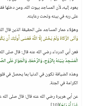
يعود إليه، لأن المساجد بيوت الله، ومن دخلها ف
على ربه في بيته وتحت رعايته.
وهؤلاء عمار المساجد على الحقيقة الذين قال الل
وَآتَى الزَّكَاةَ وَلَمْ يَخْشَ إِلَّا اللَّهَ فَعَسَى أُولَئِكَ أَن يَك
فعن أبي الدرداء رضي الله عنه قال: قال صلى الل
الْمَسْجِدُ ببَيْتَهُ بِالرَّوْحِ، وَالرَّحْمَةِ، وَالْجَوَازِ عَلَى ال
وهذه الضيافة تكون في الدنيا بما يحصل في قلوبهم
الكرامة في الجنة.
عن أبي هريرة رضي الله عنه قال: قال صلى الله 
غَدَا أَوْ رَاحَ)
[10]