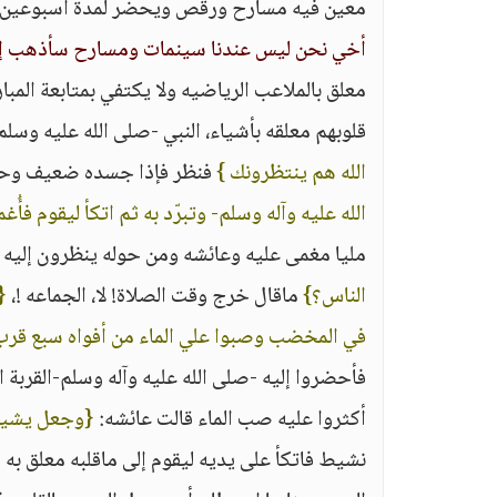
معين فيه مسارح ورقص ويحضر لمدة أسبوعين ثلا
أخي نحن ليس عندنا سينمات ومسارح سأذهب إلى
معلق بالملاعب الرياضيه ولا يكتفي بمتابعة المبارا
قلوبهم معلقه بأشياء، النبي -صلى الله عليه وسلم 
الله هم ينتظرونك }
فنظر فإذا جسده ضعيف وحار
الله عليه وآله وسلم- وتبرّد به ثم اتكأ ليقوم فأُغ
مليا مغمى عليه وعائشه ومن حوله ينظرون إليه -ع
الناس؟}
ماقال خرج وقت الصلاة! لا، الجماعه !،
{
في المخضب وصبوا علي الماء من أفواه سبع قرب 
فأحضروا إليه -صلى الله عليه وآله وسلم-القربة 
أكثروا عليه صب الماء قالت عائشه:
{وجعل يشير
نشيط فاتكأ على يديه ليقوم إلى ماقلبه معلق به ف