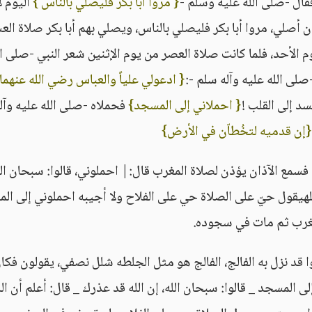
ال -صلى الله عليه وسلم -
{ مروا أبا بكر فليصلي بالناس }
اليوم ل
صلي، مروا أبا بكر فليصلي بالناس، ويصلي بهم أبا بكر صلاة الع
لأحد، فلما كانت صلاة العصر من يوم الإثنين شعر النبي -صلى ال
لى الله عليه وآله سلم -:
{ ادعولي علياً والعباس رضي الله عنهما،
د إلى القلب !
{ احملاني إلى المسجد}
فحملاه -صلى الله عليه وآل
{إن قدميه لتخُطاّن في الأرض}
وت فسمع الآذان يؤذن لصلاة المغرب قال:| احملوني، قالوا: سبحان الل
لهيقول حيّ على الصلاة حي على الفلاح ولا أجيبه احملوني إلى ال
مغرب ثم مات في سجوده.
 قد نزل به الفالج، الفالج هو مثل الجلطه شلل نصفي، يقولون فكان
لى المسجد _ قالوا: سبحان الله، إن الله قد عذرك _ قال: أعلم أن الل