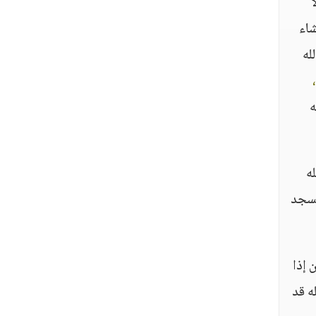
ا
شاء
له
ه
ه
مسجد
 إذا
ه قد