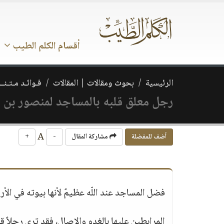
أقسام الكلم الطيب
الرئيسية
بحوث ومقالات | المقالات
فـوائـد مـتـنــ
رجل معلق قلبه بالمساجد لمنصور بن ف
A
أضف للمفضلة
مشاركة المقال
-
+
فضل المساجد عند اللّه عظيمٌ لأنها بيوته في الأر
المرابطين عليها بالغدو والاصال، فقد ترى رجلاً