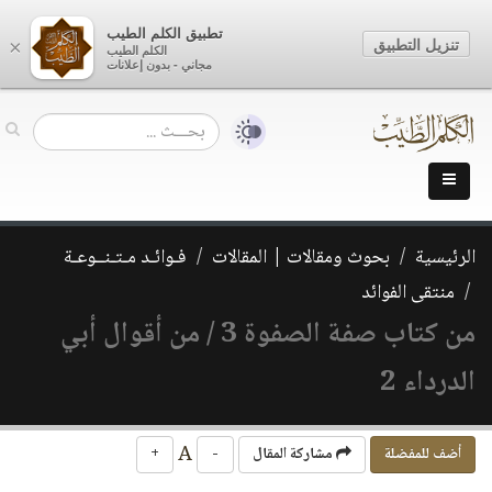
تطبيق الكلم الطيب
تنزيل التطبيق
×
الكلم الطيب
مجاني - بدون إعلانات
الرئيسية
بحوث ومقالات | المقالات
فـوائـد مـتـنــوعـة
منتقى الفوائد
من كتاب صفة الصفوة 3 / من أقوال أبي
الدرداء 2
A
أضف للمفضلة
مشاركة المقال
-
+