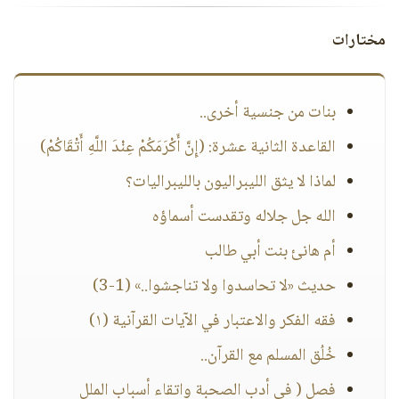
مختارات
بنات من جنسية أخرى..
القاعدة الثانية عشرة: (إِنَّ أَكْرَمَكُمْ عِنْدَ اللَّهِ أَتْقَاكُمْ)
لماذا لا يثق الليبراليون بالليبراليات؟
الله جل جلاله وتقدست أسماؤه
أم هانئ بنت أبي طالب
حديث «لا تحاسدوا ولا تناجشوا..» (1-3)
فقه الفكر والاعتبار في الآيات القرآنية (١)
خُلُق المسلم مع القرآن..
فصل ( في أدب الصحبة واتقاء أسباب الملل