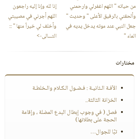
من حياته " اللهم اغفرلي وارحمني
إنا لله وإنا إليه راجعون
وألحقني بالرفيق الأعلى " وحديث "
اللهم أجرني في مصيبتي
جعل النبي عند موته يدخل يديه في
وأخلف لي خيراً منها "
::
الماء "
التـــالى->
مختارات
الاّفـة الـثانيـة : فـضـول الـكـلام والـخلطـة
الخزانة الثالثة..
فصل ( في وجوب إبطال البدع المضلة ، وإقامة
الحجة على بطلانها)
تبًا للجوال…