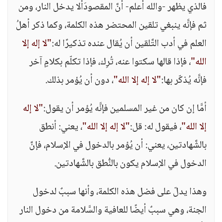
فالذي يظهر -والله أعلم- أنَّ المقصودَألا يدخل النار، ومن
ثم فإنَّه ينبغي تلقين المحتضر هذه الكلمة، وكما ذكر أهلُ
العلم في أدب التَّلقين أن يُقال عنده تذكيرًا له:
"لا إله إلا
الله"
، فإذا قالها سكتوا عنه، تُرِك، فإذا تكلّم بكلامٍ آخر
فإنَّه يُذكّر بها:
"لا إله إلا الله"
، دون أن يُؤمر بذلك.
أمَّا إن كان من غير المسلمين فإنَّه يُؤمر أن يقول:
"لا إله
إلا الله"
، فيقول له: قل:
"لا إله إلا الله"
، يعني: أنطق
بالشَّهادتين، يعني: أن يُؤمر بالدخول في الإسلام، فإنَّ
الدخول في الإسلام يكون بالنُّطق بالشَّهادتين.
وهذا يدلّ على فضل هذه الكلمة، وأنها سببٌ لدخول
الجنة، وهي سببٌ أيضًا للعافية والسَّلامة من دخول النار