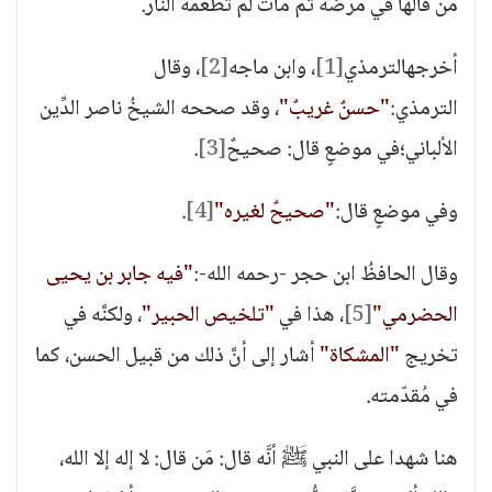
مَن قالها في مرضه ثم مات لم تطعمه النار.
أخرجهالترمذي
[1]
، وابن ماجه
[2]
، وقال
الترمذي:
"حسنٌ غريبٌ"
، وقد صححه الشيخُ ناصر الدِّين
الألباني؛في موضعٍ قال: صحيحٌ
[3]
.
وفي موضعٍ قال:
"صحيحٌ لغيره"
[4]
.
وقال الحافظُ ابن حجر -رحمه الله-:
"فيه جابر بن يحيى
الحضرمي"
[5]
، هذا في
"تلخيص الحبير"
، ولكنَّه في
تخريج
"المشكاة"
أشار إلى أنَّ ذلك من قبيل الحسن، كما
في مُقدّمته.
هنا شهدا على النبي ﷺ أنَّه قال: مَن قال: لا إله إلا الله،