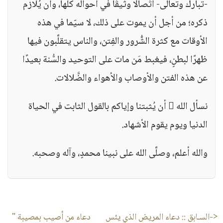
-تبارك وتعالى- اتِّصالًا وثيقًا في أحواله كلِّها، وأن يُلازم
ذكره؛ من أجل أن يموت على ذلك، لا سيّما في هذه
الأوقات مع كثرة الشُّرور والفِتن، والناس يتقلَّبون فيها
ظهرًا لبطنٍ، فيغبط مَن مات على التوحيد والسُّنة بعيدًا
عن هذه الفتن والأوصاب والأهواء والضَّلالات.
نسأل الله  أن يُثبتنا وإياكم بالقول الثابت في الحياة
الدنيا ويوم يقوم الأشهاد.
والله أعلم، وصلَّى الله على نبينا محمدٍ، وآله وصحبه.
<-السـابق ::
دعاء المريض الذي يئس
دعاء من أصيب بمصيبة "