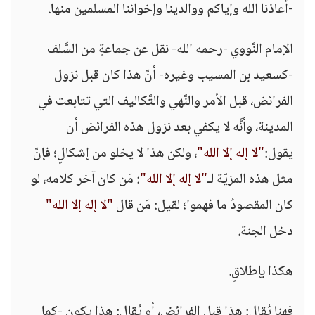
-أعاذنا الله وإياكم ووالدينا وإخواننا المسلمين منها.
الإمام النَّووي -رحمه الله- نقل عن جماعةٍ من السَّلف
-كسعيد بن المسيب وغيره- أنَّ هذا كان قبل نزول
الفرائض، قبل الأمر والنَّهي والتَّكاليف التي تتابعت في
المدينة، وأنَّه لا يكفي بعد نزول هذه الفرائض أن
يقول:
"لا إله إلا الله"
، ولكن هذا لا يخلو من إشكالٍ؛ فإنَّ
مثل هذه المزيّة لـ
"لا إله إلا الله"
: مَن كان آخر كلامه، لو
كان المقصودُ ما فهموا؛ لقيل: مَن قال
"لا إله إلا الله"
دخل الجنة.
هكذا بإطلاقٍ.
فهنا يُقال: هذا قبل الفرائض، أو يُقال: هذا يكون -كما