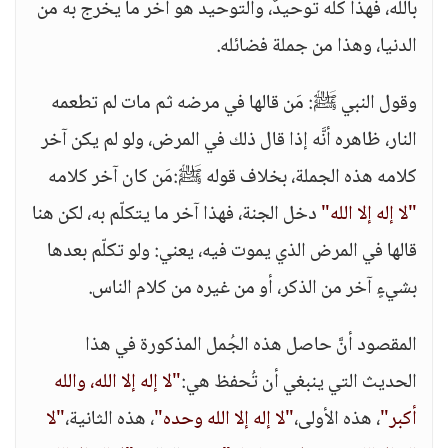
بالله، فهذا كلّه توحيدٌ، والتوحيد هو آخر ما يخرج به من
الدنيا، وهذا من جملة فضائله.
وقول النبي ﷺ: مَن قالها في مرضه ثم مات لم تطعمه
النار، ظاهره أنَّه إذا قال ذلك في المرض، ولو لم يكن آخر
كلامه هذه الجملة، بخلاف قوله ﷺ:مَن كان آخر كلامه
"لا إله إلا الله"
دخل الجنة، فهذا آخر ما يتكلّم به، لكن هنا
قالها في المرض الذي يموت فيه، يعني: ولو تكلّم بعدها
بشيءٍ آخر من الذكر، أو من غيره من كلام الناس.
المقصود أنَّ حاصل هذه الجُمل المذكورة في هذا
الحديث التي ينبغي أن تُحفظ هي:
"لا إله إلا الله، والله
أكبر"
، هذه الأولى،
"لا إله إلا الله وحده"
، هذه الثانية،
"لا