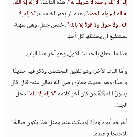
إله إلا الله وحده لا شريكَ له"
، هذه الثالثة،
"لا إله إلا الله،
له الملك، وله الحمد"
، هذه الرابعة، الخامسة:
"لا إله إلا
الله، ولا حولَ ولا قوةَ إلا بالله"
، خمس جملٍ، وهي سهلة،
يستطيع أن يحفظها كل أحدٍ.
هذا ما يتعلق بالحديث الأول، وهو آخر هذا الباب.
وأمَّا الباب الآخر: وهو تلقين المحتضر، وذكر فيه حديثًا
واحدًا؛ وهو حديث معاذٍ- رضي الله تعالى عنه- قال: قال
رسولُ الله ﷺ:مَن كان آخر كلامه
"لا إله إلا الله"
دخل
الجنة.
أخرجه أبو داود
[7]
وسكت عنه، ومثل هذا يكون صالحًا
للاحتجاج عنده.