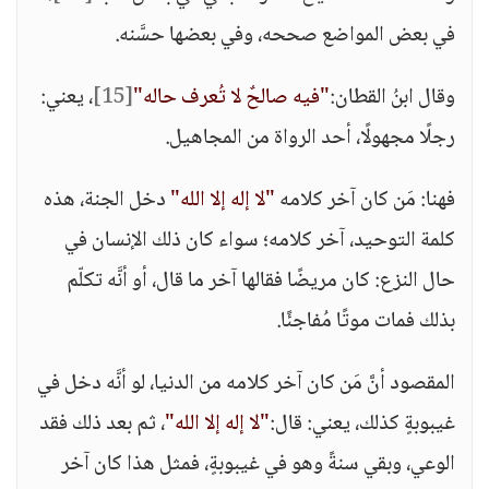
في بعض المواضع صححه، وفي بعضها حسَّنه.
وقال ابنُ القطان:
"فيه صالحٌ لا تُعرف حاله"
[15]
، يعني:
رجلًا مجهولًا، أحد الرواة من المجاهيل.
فهنا: مَن كان آخر كلامه
"لا إله إلا الله"
دخل الجنة، هذه
كلمة التوحيد، آخر كلامه؛ سواء كان ذلك الإنسان في
حال النزع: كان مريضًا فقالها آخر ما قال، أو أنَّه تكلّم
بذلك فمات موتًا مُفاجئًا.
المقصود أنَّ مَن كان آخر كلامه من الدنيا، لو أنَّه دخل في
غيبوبةٍ كذلك، يعني: قال:
"لا إله إلا الله"
، ثم بعد ذلك فقد
الوعي، وبقي سنةً وهو في غيبوبةٍ، فمثل هذا كان آخر