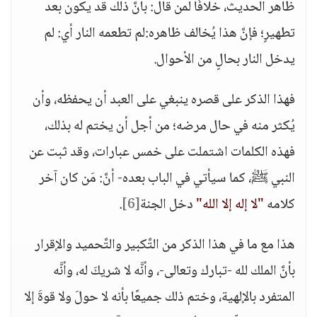
ظاهر الحديث، خلافًا لمن قال: بأنَّ ذلك قد يكون بعد
تطهيرٍ؛ فإنَّ هذا يُخالف ظاهره:لم تطعمه النار أي: لم
يدخل النار بحالٍ من الأحوال.
فهذا الذكر على قصره ينبغي على العبد أن يحفظه، وأن
يُكثر منه في حال مرضه؛ من أجل أن يختم له بذلك،
فهذه الكلمات اشتملت على خمس عبارات، وقد ثبت عن
النبي ﷺ، كما سيأتي في الباب بعده- أنَّ: مَن كان آخر
كلامه
"لا إله إلا الله"
دخل الجنة
[6]
.
هذا مع ما في هذا الذكر من التَّكبير والتَّحميد والإقرار
بأنَّ الملك لله -تبارك وتعالى-، وأنَّه لا شريكَ له، وأنَّه
المتفرد بالإلهية، وختم ذلك جميعًا بأنه لا حولَ ولا قوةَ إلا