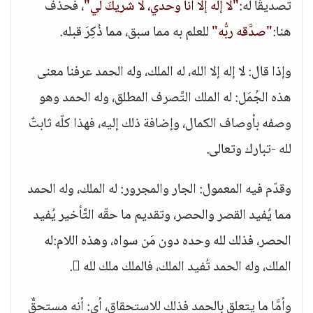
تصديقًا له:
"لا إله إلا أنا وحدي، لا شريكَ لي"
، فحذف
هنا:
"صدَّقه ربُّه"
للعلم به مما سبق، مما ذُكِرَ قبله.
وإذا قال: لا إله إلا الله، له الملك، وله الحمد عرفنا معنى
هذه الجُمَل: له الملك التَّصرف المطلق، وله الحمد وهو
وصفه بأوصاف الكمال، وإضافة ذلك إليه، فهذا كلّه ثابتٌ
لله -تبارك وتعالى.
وقدّم فيه المعمول: الجار والمجرور: له الملك، وله الحمد
مما يُفيد القصر والحصر، وتقديم ما حقّه التَّأخير يُفيد
الحصر، فذلك لله وحده دون مَن سواه، وهذه اللام:له
الملك، وله الحمد تُفيد الملك، فالملك ملك لله .
وأمَّا ما يتعلق بالحمد فذلك للاستحقاق، أي: أنه مستحقٌّ