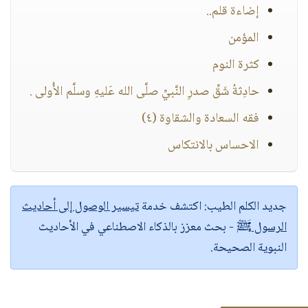
إضاءة قلم..
المؤمن
كثرة النوم
حادِثةُ شَقِّ صدرِ النَّبيِّ صلَّى الله عَليهِ وسلَّم الأُولى .
فقه السعادة والشقاوة (٤)
الاحساس بالانتكاس
جديد الكلم الطيب:
اكتشف خدمة
تيسير الوصول إلى أحاديث
الرسول ﷺ
- بحث معزز بالذكاء الاصطناعي في الأحاديث
النبوية الصحيحة.