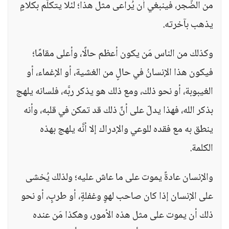
من الضَّجر، فينبغي أن يُراعى مثل هذا؛ لئلا يتكلّم بكلامٍ
يذهب بآخرته.
وكذلك من الناس مَن يكون أعظم حالًا، وأعلى مقامًا؛
فيكون هذا الإنسانُ في حالٍ من الغشية، أو الإغماء، أو
الغيبوبة، أو نحو ذلك، ومع ذلك هو يذكر ربَّه، فلسانه يلهج
بذكر الله، فهذا يدلّ على أنَّ ذلك قد تمكن في قلبه، وأنه
ينطق به مع فقده للوعي والإدراك إلا أنَّه يلهج بهذه
الكلمة.
والإنسان عادةً يموت على ما عاش عليه؛ ولذلك يُخشى
على الإنسان إذا كان صاحب لهوٍ وغفلةٍ، أو طربٍ، أو نحو
ذلك أن يموت على مثل هذه الأمور، وهكذا مَن عنده