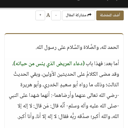
A
أضف للمفضلة
مشاركة المقال
-
+
الحمد لله، والصَّلاة والسَّلام على رسول الله.
أما بعد: فهذا باب
(دعاء المريض الذي يئس من حياته)
،
وقد مضى الكلامُ على الحديثين الأولين، وبقي الحديثُ
الثالث؛ وذلك ما رواه أبو سعيدٍ الخدري، وأبو هريرة
-رضي الله تعالى عنهما وأرضاهما-: أنهما شهدا على النبي
-صلى الله عليه وآله وسلم- أنَّه قال: مَن قال: لا إله إلا
الله، والله أكبر؛ صدَّقه ربُّه فقال: لا إله إلا أنا، وأنا أكبر.