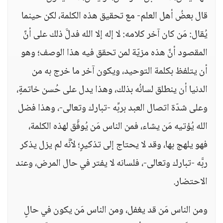
قال بعضُ أهل العلم- مع تحقيق هذه الكلمة، لكن حينما
يُقال: مَن كان آخر كلامه: لا إله إلا الله فدلَّ ذلك على أنَّ
المقصود أنَّ هذه مزيّة لمن تحقق فيه هذا الوصف؛ وهو
أن يتلفظ بكلمة التوحيد، ويكون آخر ما خرج به من
الدنيا أن ينطلق لسانُه بذلك، وهذا يدل على حُسن خاتمةٍ،
وعلى شدّة اتصال العبد بربِّه -تبارك وتعالى-، وهذا فضل
الله يُؤتيه مَن يشاء، فمن الناس مَن يُوفَّق لهذه الكلمة،
فهو يلهج بها، وقد لا يحتاج إلى تذكيرٍ؛ لأنَّه لم يزل يذكر
ربَّه -تبارك وتعالى-، فلسانه لا يفتر في حال المرض، وعند
الاحتضار.
ومن الناس مَن قد يغفل، ومن الناس مَن يكون في حالٍ