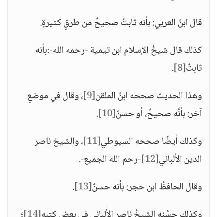
قال ابنُ العربي: بأنه ثابتٌ صحيحٌ من طرقٍ كثيرةٍ.
كذلك قال شيخُ الإسلام ابن تيمية -رحمه الله-:بأنه
ثابتٌ
[8]
.
وهذا الحديث صححه ابنُ الملقن
[9]
، وقال في موضعٍ
آخر: بأنَّه صحيحٌ، أو حسنٌ
[10]
.
وكذلك أيضًا صححه السيوطي
[11]
، والشيخ ناصر
الدين الألباني
[12]
-رحم الله الجميع-.
وقال الحافظُ ابن حجر: بأنه حسنٌ
[13]
.
وكذلك حسَّنه الشيخُ ناصر الألباني في بعض كتبه
[14]
؛