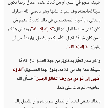
خبيئة سوءٍ في السّر، أو مَن كانت عنده أعمال لربما تكون
سببًا لخاتمته، وقد يموت عليها وهو يعصي الله -تبارك
وتعالى-، وأخبار المحتضرين في ذلك كثيرةٌ: منهم مَن
كان يُغني حينما قيل له: قل:
"لا إله إلا الله"
، وبعض هؤلاء
ممن كان مُولعًا بالإبل تكلّم بكلامٍ يتَّصل بها، بدلًا من أن
يقول:
"لا إله إلا الله"
.
وآخر ممن تعلَّق بمخلوقٍ من جهة العشق قال كلامًا
قبيحًا، مما جاء في كلامه، يقول لهذا المعشوق:
"لقاؤك
أشهى إلى فؤادي من رضا الخالق الجليل"
-نسأل الله
العافية-، ثم مات على هذا.
ولذلك ينبغي للعبد أن يُصلح سريرته، وأن يتَّصل بالله