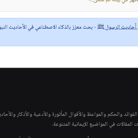
طهر في بيته ثم مضى..»
ى أحاديث الرسول ﷺ
- بحث معزز بالذكاء الاصطناعي في الأحاديث النبو
وائد والحكم والمواعظ والأقوال المأثورة والأدعية والأذكار والأحاد
ات المقالات في المواضيع الإيمانية المتنوعة.