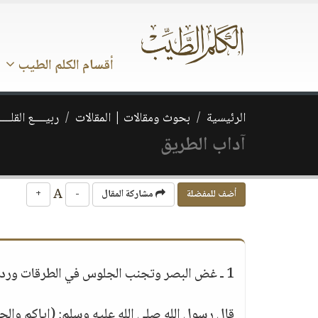
أقسام الكلم الطيب
الرئيسية
بحوث ومقالات | المقالات
ربيــــع القلـــ
آداب الطريق
A
أضف للمفضلة
مشاركة المقال
-
+
1 ـ غض البصر وتجنب الجلوس في الطرقات ورد السلام.
قال رسول الله صلى الله عليه وسلم: (إياكم وال