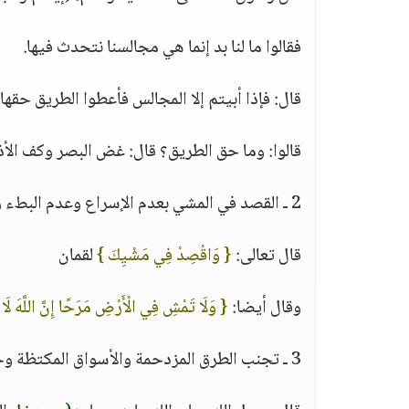
فقالوا ما لنا بد إنما هي مجالسنا نتحدث فيها.
قال: فإذا أبيتم إلا المجالس فأعطوا الطريق حقها.
قالوا: وما حق الطريق؟ قال: غض البصر وكف الأذى 
2 ـ القصد في المشي بعدم الإسراع وعدم البطء وعدم الاختيال والتبختر تكبرا.
قال تعالى:
{ وَاقْصِدْ فِي مَشْيِكَ }
لقمان
وقال أيضا:
{ وَلَا تَمْشِ فِي الْأَرْضِ مَرَحًا إِنَّ اللَّهَ لَ
3 ـ تجنب الطرق المزدحمة والأسواق المكتظة وخاصة التي تنتشر فيها المنكرات.