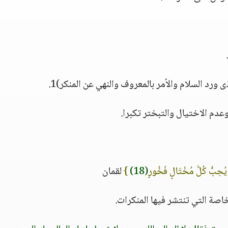
ورد السلام والأمر بالمعروف والنهي عن المنكر)1.
ا يُحِبُّ كُلَّ مُخْتَالٍ فَخُورٍ
(18)
}
لقمان