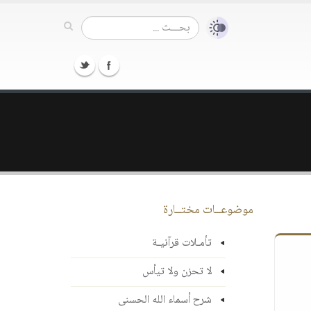
موضوعــات مختــارة
تأمـلات قرآنيـة
لا تحزن ولا تيأس
شرح أسماء الله الحسنى