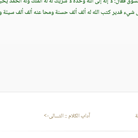
وق فقال: لا إله إلى الله وحده لا شريك له له الملك وله الحمد يح
شيء قدير كتب الله له ألف ألف حسنة ومحا عنه ألف ألف سيئة و
ة
آداب الكلام
:: التـــالى->