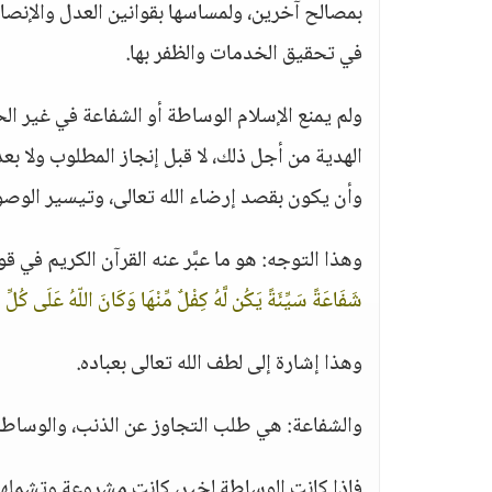
بمصالح آخرين، ولمساسها بقوانين العدل والإنصاف
في تحقيق الخدمات والظفر بها.
ولم يمنع الإسلام الوساطة أو الشفاعة في غير ا
الهدية من أجل ذلك، لا قبل إنجاز المطلوب ولا بع
وأن يكون بقصد إرضاء الله تعالى، وتيسير الوصو
وهذا التوجه: هو ما عبَّر عنه القرآن الكريم في قو
شَفَاعَةً سَيِّئَةً يَكُن لَّهُ كِفْلٌ مِّنْهَا وَكَانَ اللّهُ عَلَى كُلّ
وهذا إشارة إلى لطف الله تعالى بعباده.
والشفاعة: هي طلب التجاوز عن الذنب، والوساط
فإذا كانت الوساطة لخير، كانت مشروعة وتشملها