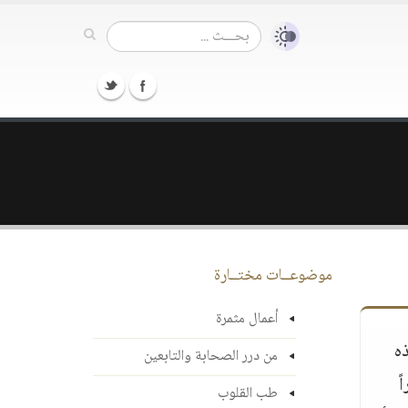
موضوعــات مختــارة
أعمال مثمرة
ه
من درر الصحابة والتابعين
ً
طب القلوب