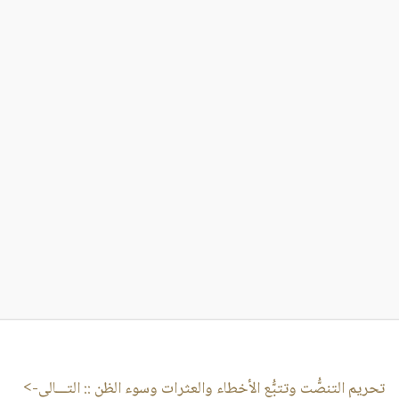
تحريم التنصُّت وتتبُّع الأخطاء والعثرات وسوء الظن
:: التـــالى->