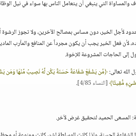
 والمساواة التي ينبغي أن يتعامل الناس بها سواء في نيل الوظائ
لحدود لأجل الخير، دون مساس بمصالح الآخرين، ولا تجوز الرشوة أ
ده، لأن فعل الخير يجب أن يكون مجرداً عن المنافع والمآرب المادية
ل إلى الحاجات المشروعة للإخوة.
ل الله تعالى:
﴿مَّن يَشْفَعْ شَفَاعَةً حَسَنَةً يَكُن لَّهُ نَصِيبٌ مِّنْهَا وَمَن يَشْ
ِ شَيْءٍ مُّقِيتًا﴾
[النساء 4/85]
.
ة: المسعى الحميد لتحقيق غرض لآخر.
 الشفاعة الحسنة، وإذا كانت الوساطة لشر، كانت ممنوعة أو محظو