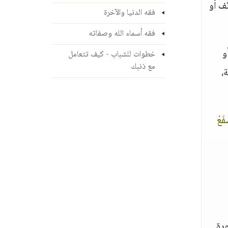
ف أو
فقه الدنيا والآخرة
فقه أسماء الله وصفاته
و
خطوات للشباب - كيف تتعامل
مع ذنبك
،
فَعْ
رة