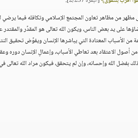
واْ أَقْرَبُ لِلتَّقْوَى﴾
[البقرة 2/237]
.
ى مظهر من مظاهر تعاون المجتمع الإسلامي وتكافله فيما يرضي ال
ؤها على يد بعض الناس، ويكون الله تعالى هو المقدِّر والمقتدر ع
ة من الأسباب المعتادة التي يباشرها الإنسان ويفوِّض تحقيق النت
ه من أصول الاعتقاد بعد تعاطي الأسباب، وإعمالِ الإنسان دوره وعقل
لك بفضل الله وإحسانه، وإن لم يتحقق، فيكون مراد الله تعالى في