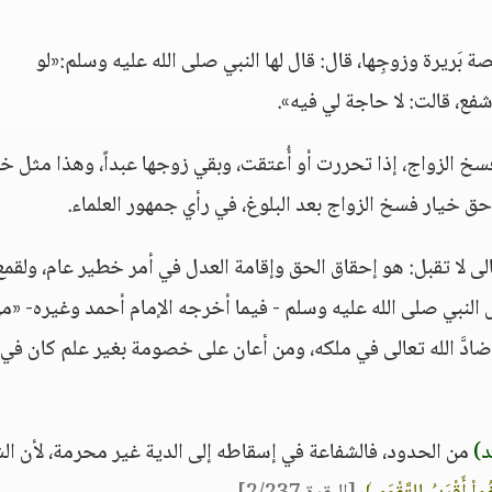
بَريرة وزوجِها، قال: قال لها النبي صلى الله عليه وسلم:«لو
شفع، قالت: لا حاجة لي فيه».
 الزواج، إذا تحررت أو أُعتقت، وبقي زوجها عبداً، وهذا مثل خي
حق خيار فسخ الزواج بعد البلوغ، في رأي جمهور العلماء.
لى لا تقبل: هو إحقاق الحق وإقامة العدل في أمر خطير عام، ولقمع
 النبي صلى الله عليه وسلم - فيما أخرجه الإمام أحمد وغيره- «م
ادَّ الله تعالى في ملكه، ومن أعان على خصومة بغير علم كان في
د)
من الحدود، فالشفاعة في إسقاطه إلى الدية غير محرمة، لأن ال