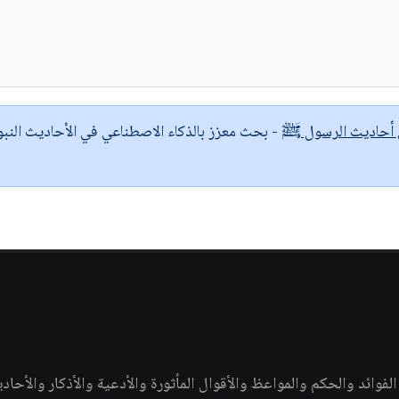
ى أحاديث الرسول ﷺ
- بحث معزز بالذكاء الاصطناعي في الأحاديث النبو
وائد والحكم والمواعظ والأقوال المأثورة والأدعية والأذكار والأحاد