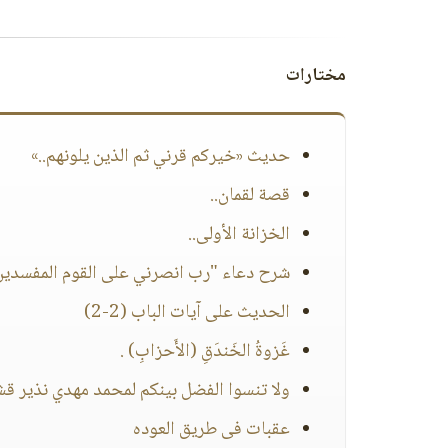
مختارات
حديث «خيركم قرني ثم الذين يلونهم..»
قصة لقمان..
الخزانة الأولى..
شرح دعاء "رب انصرني على القوم المفسدين
الحديث على آيات الباب (2-2)
غَزوةُ الخَندَقِ (الأَحزابِ) .
ولا تنسوا الفضل بينكم لمحمد مهدي نذير قش
عقبات فى طريق العوده