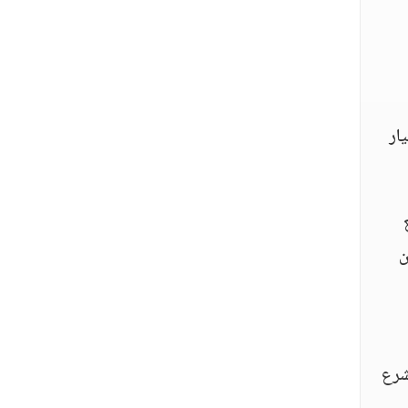
ار
ن
شرع