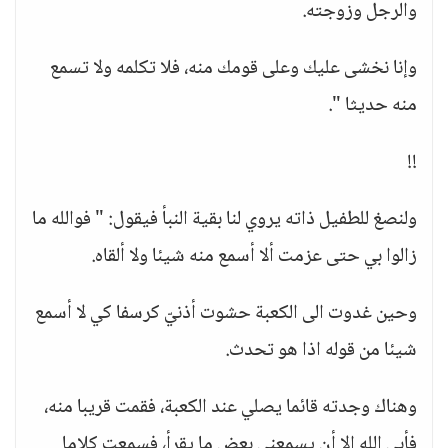
والرجل وزوجته.
وإنا نخشى عليك وعلى قومك منه، فلا تكلمه ولا تسمع
منه حديثا ".
!!
ولنصغ للطفيل ذاته يروي لنا بقية النبأ فيقول: " فوالله ما
زالوا بي حتى عزمت ألا أسمع منه شيئا ولا ألقاه.
وحين غدوت الى الكعبة حشوت أذنيّ كرسفا كي لا أسمع
شيئا من قوله اذا هو تحدث.
وهناك وجدته قائما يصلي عند الكعبة، فقمت قريبا منه،
فأبي الله الا أن يسمعني بعض ما يقرأ، فسمعت كلاما