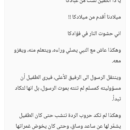
يا ذا الكفين لست من عبّادكا
ميلادنا أقدم من ميلادكا !!
اني حشوت النار في فؤادكا
وهكذا عاش مع النبي يصلي وراءه، ويتعلم منه، ويغزو
معه.
وينتقل الرسول الى الرفيق الأعلى، فيرى الطفيل أن
مسؤوليته كمسلم لم تنته بموت الرسول، بل انها لتكاد
تبدأ.
وهكذا لم تكد حروب الردة تنشب حتى كان الطفيل
يشمّر لها عن ساعد وساق، وحتى كان يخوض غمراتها