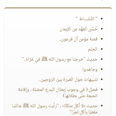
" النَّشَـــاط "
حُسْن العَهْد مِن الإيمان
قصة مؤمن آل فرعون..
الحلم
حديث "خرجنا مع رسول الله ﷺ في غزاة.."
وجاهدوا
تنبيهات حول الغيرة بين الزوجين..
فصل ( في وجوب إبطال البدع المضلة ، وإقامة
الحجة على بطلانها)
حديث «لا آكل متكئًا» ، "رأيت رسول الله ﷺ جالسًا
مقعيًا يأكل تمرًا"