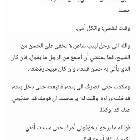
حسنا.
وقلت لنفسي: واثكل أمي.
والله اني لرجل لبيب شاعر، لا يخفى عليّ الحسن من
القبيح، فما يمنعني أن أسمع من الرجل ما يقول، فان كان
الذي يأتي به حسن قبلته، وان كان قبيحارفضته.
ومكثت حتى انصرف الى بيته، فاتبعته حتى دخل بيته،
فدخلت وراءه، وقلت له: يا محمد، ان قومك قد حدثوني
عنك كذا وكذا.
فوالله ما برحوا يخوّفوني أمرك حتى سددت أذنيّ
بكرسف لئلا أسمع قولك.