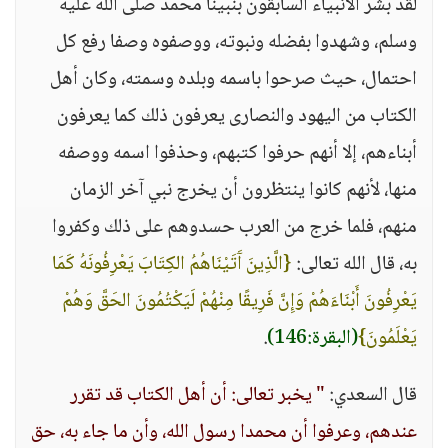
لقدْ بَشَّر الأنبياء السابقون بنبينا محمد صلى الله عليه
وسلم، وشهدوا بفضله ونبوته، ووصفوه وصفا رفع كل
احتمال، حيث صرحوا باسمه وبلده وسمته، وكان أهل
الكتاب من اليهود والنصارى يعرفون ذلك كما يعرفون
أبناءهم، إلا أنهم حرفوا كتبهم، وحذفوا اسمه ووصفه
منها، لأنهم كانوا ينتظرون أن يخرج نبي آخر الزمان
منهم، فلما خرج من العرب حسدوهم على ذلك وكفروا
به، قال الله تعالى:
{الَّذِينَ آَتَيْنَاهُمُ الكِتَابَ يَعْرِفُونَهُ كَمَا
يَعْرِفُونَ أَبْنَاءَهُمْ وَإِنَّ فَرِيقًا مِنْهُمْ لَيَكْتُمُونَ الحَقَّ وَهُمْ
يَعْلَمُونَ}
(البقرة:146)
.
قال السعدي:
" يخبر تعالى: أن أهل الكتاب قد تقرر
عندهم، وعرفوا أن محمدا رسول الله، وأن ما جاء به، حق