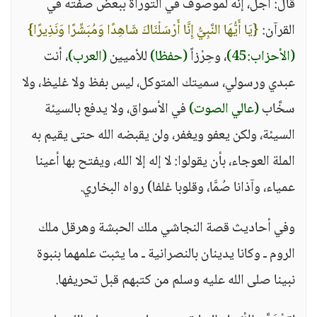
قال: أجل، إنه لموصوف في التوراة ببعض صفته في
القرآن:
{يَا أَيُّهَا النَّبِيُّ إِنَّا أَرْسَلْنَاكَ شَاهِدًا وَمُبَشِّرًا وَنَذِيرًا}
(الأحزاب:45)
، وحِرْزاً
(حفظا)
للأميين
(العرب)
، أنت
عبدي ورسولي، سميتك المتوكل، ليس بفظ ولا غليظ، ولا
سخَّاب
(عالي الصوت)
في الأسواق، ولا يدفع بالسيئة
السيئة، ولكن يعفو ويغفر، ولن يقبضه الله حتى يقيم به
الملة العوجاء، بأن يقولوا: لا إله إلا الله، ويفتح بها أعينا
عمياء، وآذانا صُمَّا، وقلوبا غلفا) رواه البخاري.
وفي أحاديث قصة النجاشي ملك الحبشة وهرقل ملك
الروم ـ وكانا يدينان بالنصرانية ـ ما يثبت علمهما بنبوة
نبينا صلى الله عليه وسلم من كتبهم قبل تحريفها.