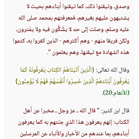
وصدق، وتيقنوا ذلك، كما تيقنوا أبناءهم بحيث لا
يشتبهون عليهم بغيرهم، فمعرفتهم بمحمد صلى الله
عليه وسلم، وصلت إلى حد لا يشُكُّون فيه ولا يمْترون،
ولكن فريقا منهم - وهم أكثرهم - الذين كفروا به، كتموا
هذه الشهادة مع تيقنها، وهم يعلمون "
.
وقال الله تعالى:
{الَّذِينَ آَتَيْنَاهُمُ الكِتَابَ يَعْرِفُونَهُ كَمَا
يَعْرِفُونَ أَبْنَاءَهُمُ الَّذِينَ خَسِرُوا أَنْفُسَهُمْ فَهُمْ لَا يُؤْمِنُونَ}
(الأنعام:20)
.
قال ابن كثير:
" قال الله ـ عز وجل ـ مخبرا عن أهل
الكتاب: إنهم يعرفون هذا الذي جئتهم به كما يعرفون
أبناءهم، بما عندهم من الأخبار والأنباء عن المرسلين