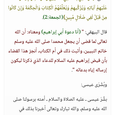
عَلَيْهِمْ آيَاتِهِ وَيُزَكِّيهِمْ وَيُعَلِّمُهُمُ الْكِتَابَ وَالْحِكْمَةَ وَإِنْ كَانُوا
مِنْ قَبْلُ لَفِي ضَلَالٍ مُبِينٍ}
(الجمعة:2)
.
قال البيهقي:
"
(أنا دعوة أبي إبراهيم)
ومعناه: أن الله
تعالى لما قضى أن يجعل محمدا صلى الله عليه وسلم
خاتم النبيين، وأثبت ذلك في أم الكتاب، أنجز هذا القضاء
بأن قيض إبراهيم عليه السلام للدعاء الذي ذكرنا ليكون
إرساله إياه بدعائه "
.
وبُشْرَى عيسى:
بشَّرَ عيسى ـ عليه الصلاة والسلام ـ أمته برسولنا صلى
الله عليه وسلم، والله تبارك وتعالى أخبرنا بذلك في