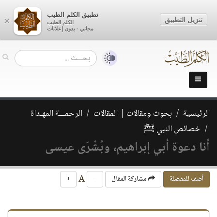
تطبيق الكلم الطيب
تنزيل التطبيق
×
الكلم الطيب
مجاني - بدون إعلانات
الرئيسية
بحوث ومقالات | المقالات
الرحمـــة المهـداة
خصائص النبي ﷺ
أنا دعوة أبي إبراهيم، وبُشْرَى عيسى
A
أضف للمفضلة
مشاركة المقال
-
+