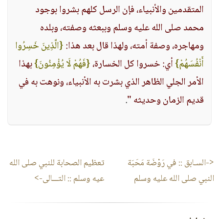
المتقدمين والأنبياء، فإن الرسل كلهم بشروا بوجود
محمد صلى الله عليه وسلم وببعثه وصفته، وبلده
ومهاجره، وصفة أمته، ولهذا قال بعد هذا:
{الَّذِينَ خَسِرُوا
أَنْفُسَهُمْ}
أي: خسروا كل الخسارة،
{فَهُمْ لَا يُؤْمِنُونَ}
بهذا
الأمر الجلي الظاهر الذي بشرت به الأنبياء، ونوهت به في
قديم الزمان وحديثه "
.
<-السـابق ::
في رَوْضَة مَحَبَة
تعظيم الصحابة للنبي صلى الله
النبي صلى الله عليه وسلم
عيه وسلم
:: التـــالى->