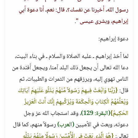
رسول الله، أخبرنا عن نفسك؟، قال: نعم، أنا دعوة أبي
إبراهيم، وبشرى عيسى "
.
دعوة إبراهيم:
لما أخذ إبراهيم ـ عليه الصلاة والسلام ـ في بناء البيت،
دعا الله تعالى أن يجعل ذلك البلد آمنا، ويجعل أفئدة من
الناس تهوي إليه، ويرزقهم من الثمرات والطيبات، ثم
قال:
{رَبَّنَا وَابْعَثْ فِيهِمْ رَسُولاً مِّنْهُمْ يَتْلُو عَلَيْهِمْ آيَاتِكَ
وَيُعَلِّمُهُمُ الْكِتَابَ وَالْحِكْمَةَ وَيُزَكِّيهِمْ إِنَّكَ أَنتَ الْعَزِيزُ
الحَكِيمُ}
(البقرة: 129)
، وقد استجاب الله عز وجل
دعوته، وبعث في الأميين
(العرب)
رسولاً منهم، كما قال
تعالى:
{هُوَ الَّذِي بَعَثَ فِي الْأُمِّيِّينَ رَسُولًا مِنْهُمْ يَتْلُو