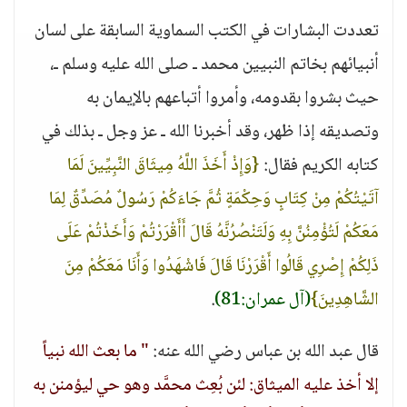
تعددت البشارات في الكتب السماوية السابقة على لسان
أنبيائهم بخاتم النبيين محمد ـ صلى الله عليه وسلم ـ،
حيث بشروا بقدومه، وأمروا أتباعهم بالإيمان به
وتصديقه إذا ظهر، وقد أخبرنا الله ـ عز وجل ـ بذلك في
كتابه الكريم فقال:
{وَإِذْ أَخَذَ اللَّهُ مِيثَاقَ النَّبِيِّينَ لَمَا
آتَيْتُكُمْ مِنْ كِتَابٍ وَحِكْمَةٍ ثُمَّ جَاءَكُمْ رَسُولٌ مُصَدِّقٌ لِمَا
مَعَكُمْ لَتُؤْمِنُنَّ بِهِ وَلَتَنْصُرُنَّهُ قَالَ أَأَقْرَرْتُمْ وَأَخَذْتُمْ عَلَى
ذَلِكُمْ إِصْرِي قَالُوا أَقْرَرْنَا قَالَ فَاشْهَدُوا وَأَنَا مَعَكُمْ مِنَ
الشَّاهِدِينَ}
(آل عمران:81)
.
قال عبد الله بن عباس رضي الله عنه:
" ما بعث الله نبياً
إلا أخذ عليه الميثاق: لئن بُعِث محمَّد وهو حي ليؤمنن به