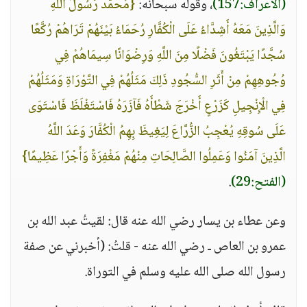
(الأعراف:157)
، وقوله سبحانه:
{مُحَمَّدٌ رَسُولُ اللَّهِ
وَالَّذِينَ مَعَهُ أَشِدَّاءُ عَلَى الْكُفَّارِ رُحَمَاءُ بَيْنَهُمْ تَرَاهُمْ رُكَّعًا
سُجَّدًا يَبْتَغُونَ فَضْلًا مِنَ اللَّهِ وَرِضْوَانًا سِيمَاهُمْ فِي
وُجُوهِهِمْ مِنْ أَثَرِ السُّجُودِ ذَلِكَ مَثَلُهُمْ فِي التَّوْرَاةِ وَمَثَلُهُمْ
فِي الْإِنْجِيلِ كَزَرْعٍ أَخْرَجَ شَطْأَهُ فَآزَرَهُ فَاسْتَغْلَظَ فَاسْتَوَى
عَلَى سُوقِهِ يُعْجِبُ الزُّرَّاعَ لِيَغِيظَ بِهِمُ الْكُفَّارَ وَعَدَ اللَّهُ
الَّذِينَ آمَنُوا وَعَمِلُوا الصَّالِحَاتِ مِنْهُمْ مَغْفِرَةً وَأَجْرًا عَظِيمًا}
(الفتح:29)
.
وعن عطاء بن يسار رضي الله عنه قال: لقيتُ عبد الله بن
عمرو بن العاص ـ رضي الله عنه - قلتُ: (أخبرني عن صفة
رسول الله صلى الله عليه وسلم في التوراة.