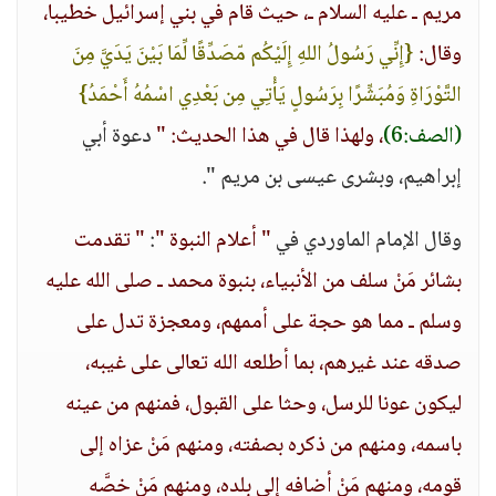
مريم ـ عليه السلام ـ، حيث قام في بني إسرائيل خطيبا،
وقال:
{إِنِّي رَسُولُ اللهِ إِلَيْكُم مّصَدِّقًا لِّمَا بَيْنَ يَدَيَّ مِنَ
التَّوْرَاةِ وَمُبَشِّرًا بِرَسُولٍ يَأْتِي مِن بَعْدِي اسْمُهُ أَحْمَدُ}
(الصف:6)
، ولهذا قال في هذا الحديث: "
دعوة أبي
إبراهيم، وبشرى عيسى بن مريم ".
وقال الإمام الماوردي في
" أعلام النبوة "
:
" تقدمت
بشائر مَنْ سلف من الأنبياء، بنبوة محمد ـ صلى الله عليه
وسلم ـ مما هو حجة على أممهم، ومعجزة تدل على
صدقه عند غيرهم، بما أطلعه الله تعالى على غيبه،
ليكون عونا للرسل، وحثا على القبول، فمنهم من عينه
باسمه، ومنهم من ذكره بصفته، ومنهم مَنْ عزاه إلى
قومه، ومنهم مَنْ أضافه إلى بلده، ومنهم مَنْ خصَّه