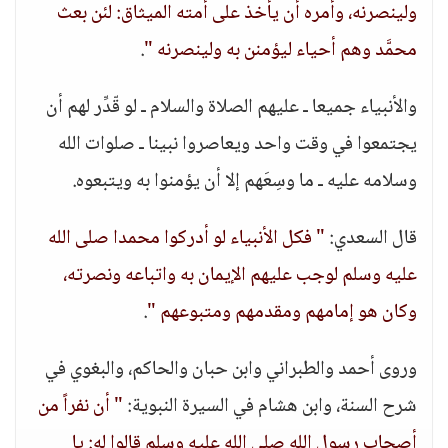
ولينصرنه، وأمره أن يأخذ على أمته الميثاق: لئن بعث
محمَّد وهم أحياء ليؤمنن به ولينصرنه "
.
والأنبياء جميعا ـ عليهم الصلاة والسلام ـ لو قّدِّر لهم أن
يجتمعوا في وقت واحد ويعاصروا نبينا ـ صلوات الله
وسلامه عليه ـ ما وسِعَهم إلا أن يؤمنوا به ويتبعوه.
قال السعدي:
" فكل الأنبياء لو أدركوا محمدا صلى الله
عليه وسلم لوجب عليهم الإيمان به واتباعه ونصرته،
وكان هو إمامهم ومقدمهم ومتبوعهم "
.
وروى أحمد والطبراني وابن حبان والحاكم، والبغوي في
شرح السنة، وابن هشام في السيرة النبوية:
" أن نفراً من
أصحاب رسول الله صلى الله عليه وسلم قالوا له: يا