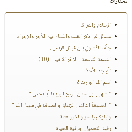
مختارات
الإسلام والمرأة..
مسائل في ذكر القلب واللسان بين الأجر والإجزاء..
حِلْفُ الفُضولِ بين قبائل قريش .
النسمة التاسعة - الزائر الأخير - (10)
الْوَاحِدُ الأَحَدٌ
اسم الله الوارث 2
" صهيب بن سنان - ربح البيع يا أبا يحيى "
" الحديقةُ الثالثة : الإنفاق والصدقة في سبيل الله "
ونبلوكم بالشر والخير فتنة
رقية التعطيل...ورقية الحياة