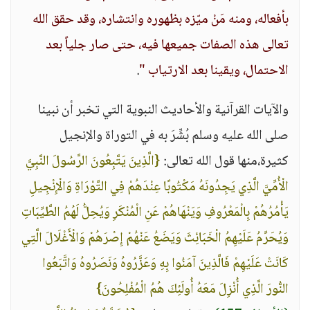
بأفعاله، ومنه مَنْ ميّزه بظهوره وانتشاره، وقد حقق الله
تعالى هذه الصفات جميعها فيه، حتى صار جلياً بعد
الاحتمال، ويقينا بعد الارتياب "
.
والآيات القرآنية والأحاديث النبوية التي تخبر أن نبينا
صلى الله عليه وسلم بُشِّرَ به في التوراة والإنجيل
كثيرة،منها قول الله تعالى:
{الَّذِينَ يَتَّبِعُونَ الرَّسُولَ النَّبِيَّ
الْأُمِّيَّ الَّذِي يَجِدُونَهُ مَكْتُوبًا عِنْدَهُمْ فِي التَّوْرَاةِ وَالْإِنْجِيلِ
يَأْمُرُهُمْ بِالْمَعْرُوفِ وَيَنْهَاهُمْ عَنِ الْمُنْكَرِ وَيُحِلُّ لَهُمُ الطَّيِّبَاتِ
وَيُحَرِّمُ عَلَيْهِمُ الْخَبَائِثَ وَيَضَعُ عَنْهُمْ إِصْرَهُمْ وَالْأَغْلَالَ الَّتِي
كَانَتْ عَلَيْهِمْ فَالَّذِينَ آمَنُوا بِهِ وَعَزَّرُوهُ وَنَصَرُوهُ وَاتَّبَعُوا
النُّورَ الَّذِي أُنْزِلَ مَعَهُ أُولَئِكَ هُمُ الْمُفْلِحُونَ}