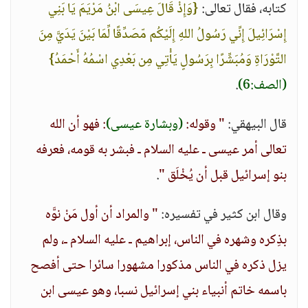
كتابه، فقال تعالى:
{وَإِذْ قَالَ عِيسَى ابْنُ مَرْيَمَ يَا بَنِي
إِسْرَائِيلَ إِنِّي رَسُولُ اللهِ إِلَيْكُم مّصَدِّقًا لِّمَا بَيْنَ يَدَيَّ مِنَ
التَّوْرَاةِ وَمُبَشِّرًا بِرَسُولٍ يَأْتِي مِن بَعْدِي اسْمُهُ أَحْمَدُ}
(الصف:6)
.
قال البيهقي:
" وقوله:
(وبشارة عيسى)
: فهو أن الله
تعالى أمر عيسى ـ عليه السلام ـ فبشر به قومه، فعرفه
بنو إسرائيل قبل أن يُخْلَق "
.
وقال ابن كثير في تفسيره:
" والمراد أن أول مَنْ نوَّه
بذِكره وشهره في الناس، إبراهيم ـ عليه السلام ـ، ولم
يزل ذكره في الناس مذكورا مشهورا سائرا حتى أفصح
باسمه خاتم أنبياء بني إسرائيل نسبا، وهو عيسى ابن