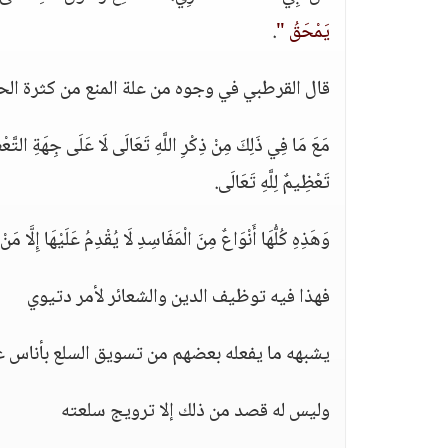
يَمْحَقُ "
.
قال القرطبي في وجوه من علة المنع من كثرة الح
مَعَ مَا فِي ذَلِكَ مِنْ ذِكْرِ اللَّهِ تَعَالَى لَا عَلَى جِهَةِ التَّعْ
تَعْظِيمٌ لِلَّهِ تَعَالَى.
وَهَذِهِ كُلُّهَا أَنْوَاعٌ مِنَ الْمَفَاسِدِ لَا يُقْدِمُ عَلَيْهَا إِلَّا مَن
فهذا فيه توظيف الدين والشعائر لأمر دتيوي
يشبهه ما يفعله بعضهم من تسويق السلع بأناس ع
وليس له قصد من ذلك إلا ترويج سلعته