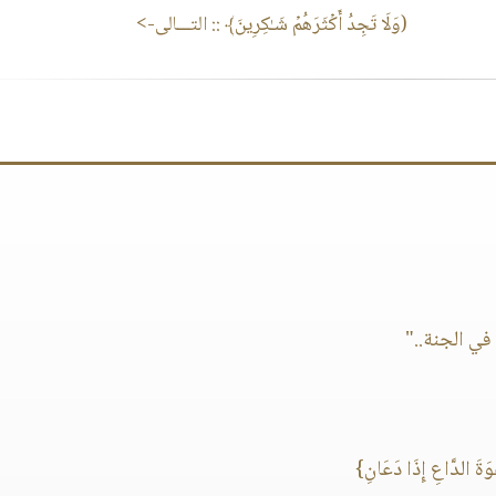
(وَلَا تَجِدُ أَكۡثَرَهُمۡ شَـٰكِرِینَ﴾
:: التـــالى->
ي الجنة.."
َةَ الدَّاعِ إِذَا دَعَانِ}