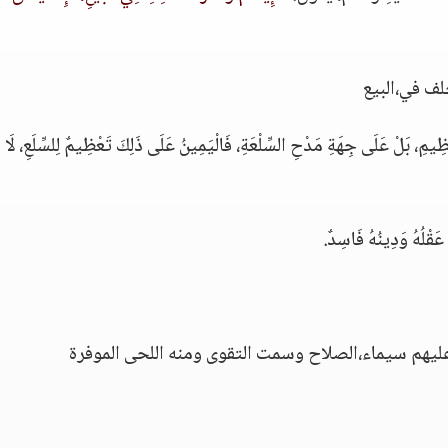
لف في،البيع
ظِيمِ، بَلْ عَلَى جِهَةِ مَدْحِ السِّلْعَةِ، فَالْيَمِينُ عَلَى ذَلِكَ تَعْظِيمٌ لِلسِّلَعِ، لَا
ْ عَقْلُهُ وَدِينُهُ فَاسِدٌ.
ليهم سيماء،الصلاح وسمت التقوى ومنه اللحى الموفرة