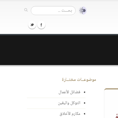
موضوعــات مختــارة
فضائل الأعمال
التوكل واليقين
مكارم الأخلاق
َّ