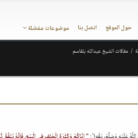
حول الموقع
اتصل بنا
موضوعات مفضلة
ة
مقالات الشيخ عبدالله بلقاسم
اللَّهُ عَلَيْهِ وَسَلَّمَ، يَقُولُ:
" إِيَّاكُمْ وَكَثْرَةَ الْحَلِفِ فِي الْبَيْعِ، فَإِنَّهُ يُنَفِّقُ ثُم