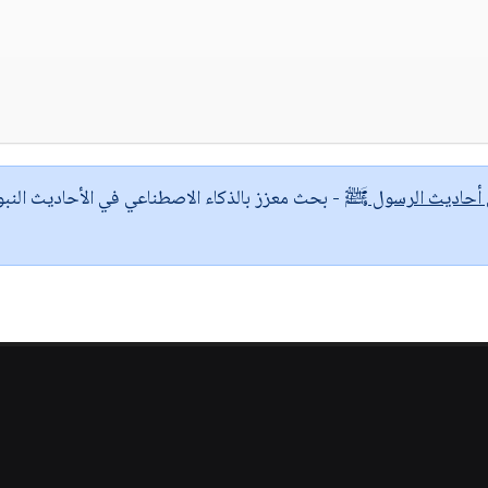
ى أحاديث الرسول ﷺ
- بحث معزز بالذكاء الاصطناعي في الأحاديث النبو