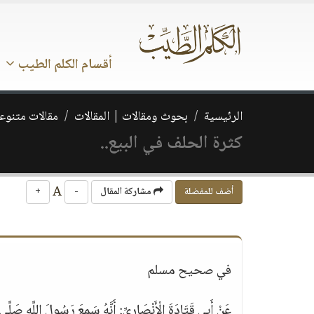
أقسام الكلم الطيب
الرئيسية
بحوث ومقالات | المقالات
مقالات متنوع
كثرة الحلف في البيع..
A
أضف للمفضلة
مشاركة المقال
-
+
في صحيح مسلم
عَنْ أَبِي قَتَادَةَ الْأَنْصَارِيِّ: أَنَّهُ سَمِعَ رَسُولَ اللَّهِ صَلَّى 