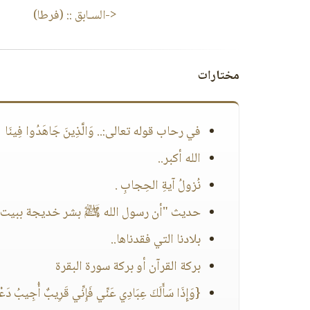
<-السـابق ::
(فرطا)
مختارات
في رحاب قوله تعالى:.. وَالَّذِينَ جَاهَدُوا فِينَا
الله أكبر..
نُزولُ آيةِ الحِجابِ .
حديث "أن رسول الله ﷺ بشر خديجة ببيت ف
بلادنا التي فقدناها..
بركة القرآن أو بركة سورة البقرة
{وَإِذَا سَأَلَكَ عِبَادِي عَنِّي فَإِنِّي قَرِيبٌ أُجِيبُ دَعْو