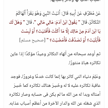
أسباب الدنيا لها وكاثر بأسبابها.
عَنْ مُطَرِّفٍ عَنْ أَبِيهِ قَالَ: أَتَيْتُ النَّبِيَّ وَهُوَ يَقْرَأُ أَلْهَاكُمْ
التَّكَاثُرُ، قَالَ
" يَقُولُ ابْنُ آدَمَ: مَالِي مَالِي "
، قَالَ
" وَهَلْ لَكَ
يَا ابْنَ آدَمَ مِنْ مَالِكَ إِلَّا مَا أَكَلْتَ فَأَفْنَيْتَ؟ أَوْ لَبِسْتَ
فَأَبْلَيْتَ؟ أَوْ تَصَدَّقْتَ فَأَمْضَيْتَ؟ "
[صحيح مسلم]
ثم أوعد سبحانه من ألهاه التكاثر وعيدًا مؤكدًا إذا عاين
تكاثره هباءً منثورًا.
وعَلِمَ دنياه التي كاثر بها إنما كانت خدعًا وغرورًا، فوجد
عاقبة تكاثره عليه لا له وخَسِرَ هنالك تكاثره كما خَسِرَ
أمثاله وبدا له من الله ما لم يكن فى حسابه وصار تكاثره
الذي شغله عن الله والدار الآخرة من أعظم أسباب عذابه.