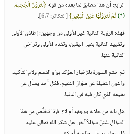
الرابع: أن هذا مطابق لما بعده من قوله
{لَتَرَوُنَّ الْجَحِيمَ
(*)
ثُمَّ لَتَرَوُنَّهَا عَيْنَ الْيَقِينِ}
[التكاثر: 6،7]
.
فهذه الرؤية الثانية غير الأولى من وجهين: إطلاق الأولى
وتقييد الثانية بعين اليقين، وتقدم الأولى وتراخي
الثانية عنها.
ثم ختم السورة بالإخبار المؤكد بواو القسم ولام التأكيد
والنون الثقيلة عن سؤال النعيم، فكل أحد يسأل عن
نعيمه الذي كان فيه فى الدنيا.
هل ناله من حلاله ووجهه أم لا؟، فإذا تخلَّص من هذا
السؤال سُئِلَ سؤالاً آخر: هل شكر الله تعالى عليه