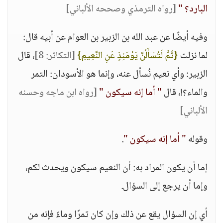
البارد؟ "
[رواه الترمذي وصححه الألباني]
وفيه أيضًا عن عبد الله بن الزبير بن العوام عن أبيه قال:
لما نزلت
{ثُمَّ لَتُسْأَلُنَّ يَوْمَئِذٍ عَنِ النَّعِيمِ}
[التكاثر: 8]
، قال
الزبير: وأي نعيم نُسأل عنه، وإنما هو الأسودان: التمر
والماء؟!، قال
" أما إنه سيكون "
[رواه ابن ماجه وحسنه
الألباني]
وقوله
" أما إنه سيكون "
.
إما أن يكون المراد به: أن النعيم سيكون ويحدث لكم،
وإما أن يرجع إلى السؤال.
أي إن السؤال يقع عن ذلك وإن كان تمرًا وماءً فإنه من