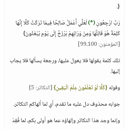
{.
رَبِّ ارْجِعُونِ
(*)
لَعَلِّي أَعْمَلُ صَالِحًا فِيمَا تَرَكْتُ كَلَّا إِنَّهَا
كَلِمَةٌ هُوَ قَائِلُهَا وَمِنْ وَرَائِهِمْ بَرْزَخٌ إِلَى يَوْمِ يُبْعَثُونَ}
[المؤمنون: 99،100]
تلك كلمة يقولها فلا يعول عليها، ورجعة يسألها فلا يجاب
إليها.
وقوله
{كَلَّا لَوْ تَعْلَمُونَ عِلْمَ الْيَقِينِ}
[التكاثر: 5]
جوابه محذوف دل عليه ما تقدم، أي لما ألهاكم التكاثر.
وإنما وجد هذا التكاثر وإلهاؤه عما هو أولى بكم، لما فُقِدَ