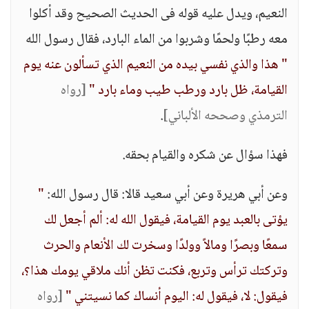
النعيم، ويدل عليه قوله فى الحديث الصحيح وقد أكلوا
معه رطبًا ولحمًا وشربوا من الماء البارد، فقال رسول الله
" هذا والذي نفسي بيده من النعيم الذي تسألون عنه يوم
القيامة، ظل بارد ورطب طيب وماء بارد "
[رواه
الترمذي وصححه الألباني]
.
فهذا سؤال عن شكره والقيام بحقه.
وعن أبي هريرة وعن أبي سعيد قالا: قال رسول الله:
"
يؤتى بالعبد يوم القيامة، فيقول الله له: ألم أجعل لك
سمعًا وبصرًا ومالاً وولدًا وسخرت لك الأنعام والحرث
وتركتك ترأس وتربع، فكنت تظن أنك ملاقي يومك هذا؟،
فيقول: لا، فيقول له: اليوم أنساك كما نسيتني "
[رواه