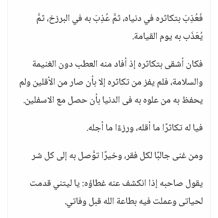
فَعُذِبَ بتكاثره في دنياه، ثمَّ عُذِبَ به في البرزخ، ثمَّ
يُعَذَب به يوم القيامة.
فكان أشقى بتكاثره إذ أفاد منه العطب دون الغنيمة
والسلامة، فلم يفز من تكاثره إلا بأن صار من الأقلين ولم
يحفظ به من علوه به فى الدنيا بأن حصل مع الاسفلين.
فيا له تكاثرًا ما أقله، ورزءًا ما أجله.
ومن غنى جالبًا لكل فقر، وخيرًا توَّصل به إلى كل شر
يقول صاحبه إذا انكشف عنه غطاؤه: يا ليتني قدمت
لحياتى وعملت فيه بطاعة الله قبل وفاتي.