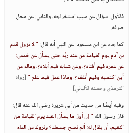
فاستعان به على طاعته أم لا؟
فالأول: سؤال عن سبب استخراجه، والثاني: عن محل
صرفه.
كما جاء عن ابن مسعود: عن النبي أنه قال:
" لا تزول قدم
بن آدم يوم القيامة من عند ربِّه حتى يسأل عن خمس:
عن عمره فيم أفناه؟، وعن شبابه فيم أبلاه؟، وماله من
أين اكتسبه وفيم أنفقه؟، وماذا عمل فيما علم "
[رواه
الترمذي وحسنه الألباني]
وفيه أيضًا من حديث من أبي هريرة رضي الله عنه قال:
قال رسول الله
" إن أول ما يسأل العبد يوم القيامة من
النعيم، أن يقال له: ألم نصح جسمك؟ ونروك من الماء