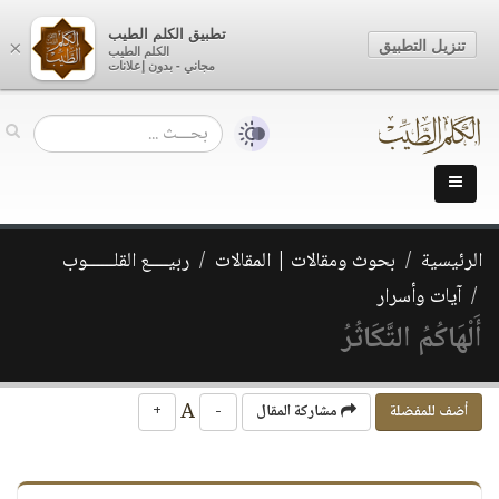
تطبيق الكلم الطيب
تنزيل التطبيق
×
الكلم الطيب
مجاني - بدون إعلانات
الرئيسية
بحوث ومقالات | المقالات
ربيــــع القلــــــوب
آيات وأسرار
أَلْهَاكُمُ التَّكَاثُرُ
A
أضف للمفضلة
مشاركة المقال
-
+