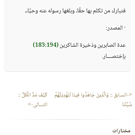
فتبارك من تكلم بها حقًا، وبلغها رسوله عنه وحيًا،،
· المصدر:
عدة الصابرين وذخيرة الشاكرين
(183:194)
بإختصـــار.
<-السـابق ::
وَالَّذِينَ جَاهَدُوا فِينَا لَنَهْدِيَنَّهُمْ
كَيْفَ مَدَّ الظِّلَّ
::
سُبُلَنَا
التـــالى->
مختارات