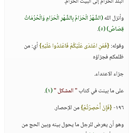
البلد الحرام إلى البيت الحرام.
وأنزل الله
(الشَّهْرُ الْحَرَامُ بِالشَّهْرِ الْحَرَامِ وَالْحُرُمَاتُ
قِصَاصٌ)
(٥)
.
وقوله:
{فَمَنِ اعْتَدَى عَلَيْكُمْ فَاعْتَدُوا عَلَيْهِ}
أي: من
ظلمكم فجزاؤه
جزاء الاعتداء.
على ما بينت في كتاب
" المشكل "
(١)
.
١٩٦-
{فَإِنْ أُحْصِرْتُمْ}
من الإحصار.
وهو أن يعرض للرجل ما يحول بينه وبين الحج من