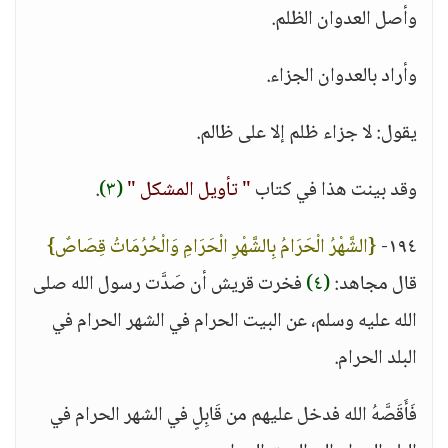
وأصل العدوان الظلم.
وأراد بالعدوان الجزاء.
يقول: لا جزاء ظلم إلا على ظالم.
وقد بينت هذا في كتاب
" تأويل المشكل "
(٣)
.
١٩٤-
{الشَّهْرُ الْحَرَامُ بِالشَّهْرِ الْحَرَامِ وَالْحُرُمَاتُ قِصَاصٌ}
قال مجاهد:
(٤)
فخرت قريش أن صَدَّت رسول الله صلى
الله عليه وسلم، عن البيت الحرام في الشهر الحرام في
البلد الحرام.
فَأَقَصَّهُ الله فدخل عليهم من قَابِلٍ في الشهر الحرام في