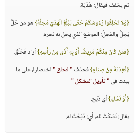
ثم يخفف فيقال: هَدْيَة.
{وَلا تَحْلِقُوا رُءُوسَكُمْ حَتَّى يَبْلُغَ الْهَدْيُ مَحِلَّهُ}
هو من حَلَّ
يَحِلُّ والمَحِلُّ: الموضع الذي يحل به نحره.
{فَمَنْ كَانَ مِنْكُمْ مَرِيضًا أَوْ بِهِ أَذًى مِنْ رَأْسِهِ}
أراد فَحَلَقَ.
{فَفِدْيَةٌ مِنْ صِيَامٍ}
فحذف
" فحلق "
اختصارا، على ما
بينت في
" تأويل المشكل "
{أَوْ نُسُكٍ}
أي ذَبْح.
يقال: نَسَكْتُ لله، أي: ذَبَحْتُ له.