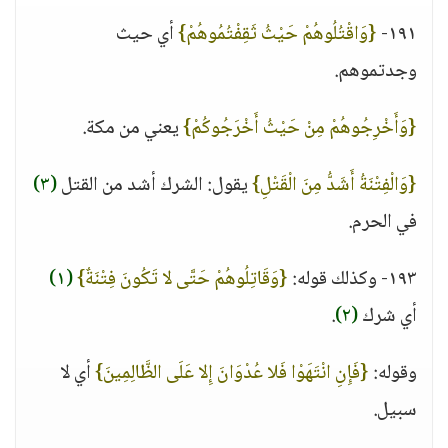
١٩١-
{وَاقْتُلُوهُمْ حَيْثُ ثَقِفْتُمُوهُمْ}
أي حيث
وجدتموهم.
{وَأَخْرِجُوهُمْ مِنْ حَيْثُ أَخْرَجُوكُمْ}
يعني من مكة.
{وَالْفِتْنَةُ أَشَدُّ مِنَ الْقَتْلِ}
يقول: الشرك أشد من القتل
(٣)
في الحرم.
١٩٣- وكذلك قوله:
{وَقَاتِلُوهُمْ حَتَّى لا تَكُونَ فِتْنَةٌ}
(١)
أي شرك
(٢)
.
وقوله:
{فَإِنِ انْتَهَوْا فَلا عُدْوَانَ إِلا عَلَى الظَّالِمِينَ}
أي لا
سبيل.