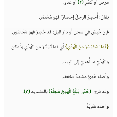
مرض أو كَسْرٍ
(٢)
أو عدو.
يقال: أُحْصِرَ الرجلُ إحْصارًا فهو مُحْصَر.
فإن حُبِسَ في سجن أو دار قيل: قد حُصِرَ فهو مَحْصُور.
{فَمَا اسْتَيْسَرَ مِنَ الْهَدْيِ}
أي فما تَيَسَّرَ من الهَدْي وأمكن.
والهَدْيُ ما أُهدِيَ إلى البيت.
وأصله هَدِيٌّ مشددٌ فخفف.
وقد قرئ:
(حَتَّى يَبْلُغَ الْهَدِيُّ مَحِلَّهُ)
بالتشديد
(٣)
.
واحده هَدِيَّةٌ.