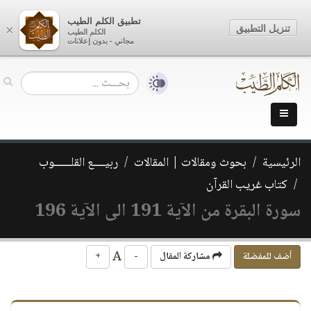
تطبيق الكلم الطيب
تنزيل التطبيق
×
الكلم الطيب
مجاني - بدون إعلانات
الرئيسية
بحوث ومقالات | المقالات
ربيــــع القلــــــوب
كتاب غريب القرآن
سورة البقرة من الآية 191 الى الآية 196
A
أضف للمفضلة
مشاركة المقال
-
+