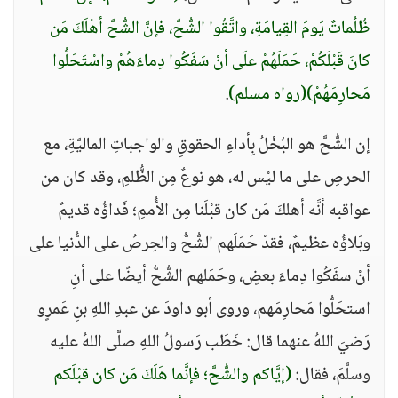
ظُلُماتٌ يَومَ القِيامَةِ، واتَّقُوا الشُّحَّ، فإنَّ الشُّحَّ أهْلَكَ مَن
كانَ قَبْلَكُمْ، حَمَلَهُمْ علَى أنْ سَفَكُوا دِماءَهُمْ واسْتَحَلُّوا
مَحارِمَهُمْ)
(رواه مسلم)
.
إن الشُّحَّ هو البُخْلُ بِأداءِ الحقوقِ والواجباتِ الماليَّةِ، مع
الحرصِ على ما ليْس له، هو نوعٌ مِن الظُّلمِ، وقد كان من
عواقبه أنَّه أهلكَ مَن كان قبْلَنا مِن الأُممِ؛ فَداؤُه قديمٌ
وبَلاؤُه عظيمٌ، فقدْ حَمَلَهم الشُّحُّ والحِرصُ على الدُّنيا على
أنْ سفَكُوا دِماءَ بعضٍ، وحَمَلهم الشُّحُّ أيضًا على أنِ
استحَلُّوا مَحارِمَهم، وروى أبو داودَ عن عبدِ اللهِ بنِ عَمرٍو
رَضيَ اللهُ عنهما قال: خَطَب رَسولُ اللهِ صلَّى اللهُ عليه
وسلَّمَ، فقال:
(إيَّاكم والشُّحَّ؛ فإنَّما هَلَكَ مَن كان قبْلَكم