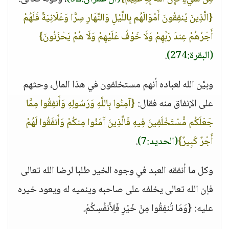
{الَّذِينَ يُنفِقُونَ أَمْوَالَهُم بِاللَّيْلِ وَالنَّهَارِ سِرًّا وَعَلَانِيَةً فَلَهُمْ
أَجْرُهُمْ عِندَ رَبِّهِمْ وَلَا خَوْفٌ عَلَيْهِمْ وَلَا هُمْ يَحْزَنُونَ}
(البقرة:274)
.
وبيَّن الله لعباده أنهم مستخلفون في هذا المال، وحثهم
على الإنفاق منه فقال:
{آمِنُوا بِاللَّهِ وَرَسُولِهِ وَأَنفِقُوا مِمَّا
جَعَلَكُم مُّسْتَخْلَفِينَ فِيهِ فَالَّذِينَ آمَنُوا مِنكُمْ وَأَنفَقُوا لَهُمْ
أَجْرٌ كَبِيرٌ}
(الحديد:7)
.
وكل ما أنفقه العبد في وجوه الخير طلبا لرضا الله تعالى
فإن الله تعالى يخلفه على صاحبه وينميه له ويعود خيره
عليه: {وَمَا تُنفِقُوا مِنْ خَيْرٍ فَلِأَنفُسِكُمْ.