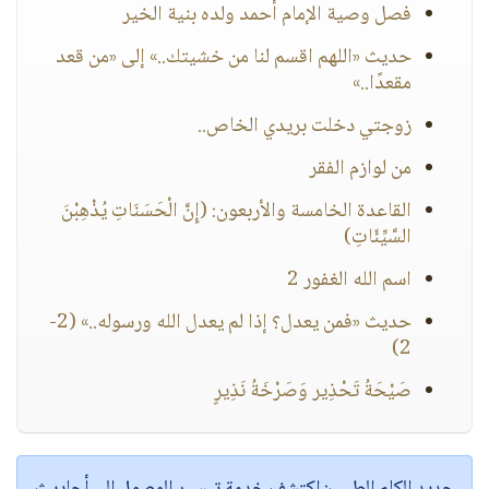
فصل وصية الإمام أحمد ولده بنية الخير
حديث «اللهم اقسم لنا من خشيتك..» إلى «من قعد
مقعدًا..»
زوجتي دخلت بريدي الخاص..
من لوازم الفقر
القاعدة الخامسة والأربعون: (إِنَّ الْحَسَنَاتِ يُذْهِبْنَ
السَّيِّئَاتِ)
اسم الله الغفور 2
حديث «فمن يعدل؟ إذا لم يعدل الله ورسوله..» (2-
2)
صَيْحَةُ تَحْذِير وَصَرْخَةُ نَذِيرٍ