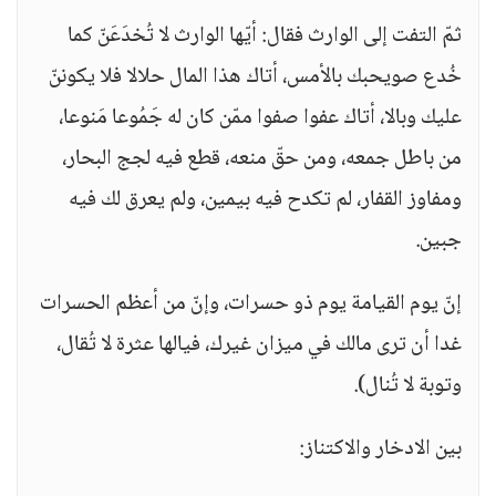
ثمّ التفت إلى الوارث فقال: أيّها الوارث لا تُخدَعَنّ كما
خُدع صويحبك بالأمس، أتاك هذا المال حلالا فلا يكوننّ
عليك وبالا، أتاك عفوا صفوا ممّن كان له جَمُوعا مَنوعا،
من باطل جمعه، ومن حقّ منعه، قطع فيه لجج البحار،
ومفاوز القفار، لم تكدح فيه بيمين، ولم يعرق لك فيه
جبين.
إنّ يوم القيامة يوم ذو حسرات، وإنّ من أعظم الحسرات
غدا أن ترى مالك في ميزان غيرك، فيالها عثرة لا تُقال،
وتوبة لا تُنال).
بين الادخار والاكتناز: