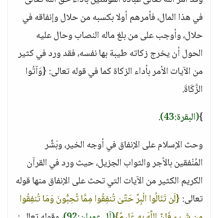
وقد أمر الله تعالى عباده المؤمنين بأداء حق الله تعالى
في هذا المال، فأمرهم أولا بكسبه من حلال وإنفاقه في
حلال، وأوجب على من بلغ ماله النصاب وحال عليه
الحول أن يخرج زكاته طيبة بها نفسه، فقد ورد في كثير
من الآيات الأمر بأداء الزكاة كما في قوله تعالى: {وَآتُوا
الزَّكَاةَ.
}
(البقرة:43)
.
وحث الإسلام على الإنفاق في أوجه الخير، وبَشَّر
المُنْفقين بالأجر والثواب الجزيل، حيث ورد في القرآن
الكريم الكثير من الآيات التي تحث على الإنفاق منها قوله
تعالى:
{لَن تَنَالُوا الْبِرَّ حَتَّىٰ تُنفِقُوا مِمَّا تُحِبُّونَ وَمَا تُنفِقُوا
مِن شَيْءٍ فَإِنَّ اللَّهَ بِهِ عَلِيمٌ}
(آل عمران:92)
، وقوله تعالى: