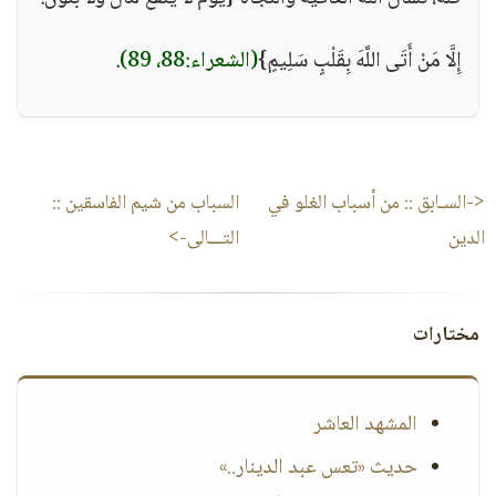
إِلَّا مَنْ أَتَى اللَّهَ بِقَلْبٍ سَلِيمٍ}
(الشعراء:88، 89)
.
<-السـابق ::
من أسباب الغلو في
السباب من شيم الفاسقين
::
الدين
التـــالى->
مختارات
المشهد العاشر
حديث «تعس عبد الدينار..»