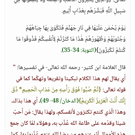
تعالى: {وَالَّذِينَ يَكْنِزُونَ الذَّهَبَ وَالْفِضَّةَ وَلَا يُنفِقُونَهَا فِي
سَبِيلِ اللَّهِ فَبَشِّرْهُم بِعَذَابٍ أَلِيمٍ.
يَوْمَ يُحْمَىٰ عَلَيْهَا فِي نَارِ جَهَنَّمَ فَتُكْوَىٰ بِهَا جِبَاهُهُمْ
وَجُنُوبُهُمْ وَظُهُورُهُمْ هَٰذَا مَا كَنَزْتُمْ لِأَنفُسِكُمْ فَذُوقُوا مَا
كُنتُمْ تَكْنِزُونَ}
(التوبة: 34-35)
.
قال العلامة ابن كثير- رحمه الله تعالى- في تفسيرها:
"
أي يقال لهم هذا الكلام تبكيتا وتقريعا وتهكّما كما في
قوله تعالى:
{ثُمَّ صُبُّوا فَوْقَ رَأْسِهِ مِنْ عَذابِ الْحَمِيمِ* ذُقْ
إِنَّكَ أَنْتَ الْعَزِيزُ الْكَرِيمُ}
(الدخان/ 48- 49)
، أي هذا بذاك،
وهذا الّذي كنتم تكنزون لأنفسكم، ولهذا يقال: مَن أحبّ
شيئا وقدّمه على طاعة الله عُذّب به، وهؤلاء لمّا كان جمع
هذه الأموال آثر عندهم من رضا الله عنهم عُذّبوا بها، كما