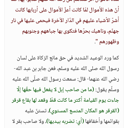
أنّ هذه الأموال لمّا كانت أعزّ الأموال على أربابها كانت
أشرّ الأشياء عليهم في الدّار الآخرة فيحمى عليها في نار
جهنّم، وناهيك بحرّها فتكوى بها جباههم وجنوبهم
وظهورهم "
.
كما ورد الوعيد الشديد في حق مانع الزكاة على لسان
رسول الله صلى الله عليه وسلم، فعن جابر بن عبد الله-
رضي الله عنهما- قال: سمعت رسول الله صلّى الله عليه
وسلّم يقول:
(ما من صاحب إبل لا يفعل فيها حقّها إلّا
جاءت يوم القيامة أكثر ما كانت قطّ وقعد لها بقاع قرقر
(القرقر هو المكان المتسع المستوي)
، تستنّ عليه
بقوائمها وأخفافها
(أي: تضربه بيديها)
، ولا صاحب بقر لا