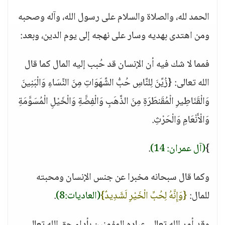
الحمد لله، والصلاة والسلام على رسول الله، وآله وصحبه
ومن اهتدى بهديه وسار على نهجه إلى يوم الدين، وبعد:
فمما لا شك فيه أن الإنسان قد حُبب إليه المال كما قال
الله تعالى: {زُيِّنَ لِلنَّاسِ حُبُّ الشَّهَوَاتِ مِنَ النِّسَاءِ وَالْبَنِينَ
وَالْقَنَاطِيرِ الْمُقَنطَرَةِ مِنَ الذَّهَبِ وَالْفِضَّةِ وَالْخَيْلِ الْمُسَوَّمَةِ
وَالْأَنْعَامِ وَالْحَرْثِ.
}
(آل عمران: 14)
.
وكما قال سبحانه مخبرا عن جنس الإنسان ومحبته
للمال:
{وَإِنَّهُ لِحُبِّ الْخَيْرِ لَشَدِيدٌ}
(العاديات:8)
.