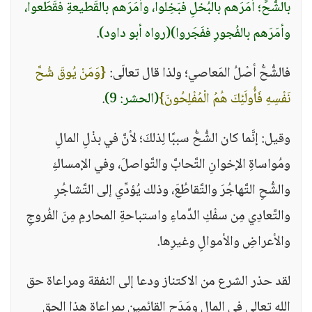
بالشُّحِّ؛ أمَرَهم بالبُخلِ فبَخِلوا، وأمَرَهم بالقَطيعةِ فقَطَعوا،
وأمَرَهم بالفُجورِ ففَجَروا)
(رواه أبو داود)
.
فالشُّحُّ أصْلُ المَعاصي؛ ولذا قال تعالَى:
{وَمَنْ يُوقَ شُحَّ
نَفْسِهِ فَأُولَئِكَ هُمُ الْمُفْلِحُونَ}
(الحشر: 9)
.
وقيل: إنَّما كان الشُّحُّ سببًا لِذلكَ؛ لأنَّ في بذْلِ المالِ
ومُواساةِ الإخوانِ التَّحابَّ والتَّواصلَ، وفي الإمساكِ
والشُّحِ التَّهاجُرَ والتَّقاطُعَ، وذلك يُؤدِّي إلى التَّشاجُرِ
والتَّعادِي مِن سفْكِ الدِّماءِ واستباحةِ المحارمِ مِنَ الفُروجِ
والأعراضِ والأموالِ وغيرِها.
لقد حذر الشرع من الاكتناز ودعا إلى النفقة ومراعاة حق
الله تعالى في المال ومَدَح القائمين بمراعاة هذا الحق