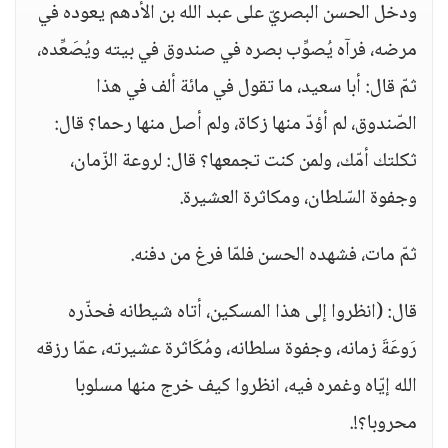
ودخل الحسن البصريّ على عبد الله بن الأدهم يعوده في
مرضه، فرآه يُصوِّب بصره في صندوق في بيته ويُصَعِّده،
ثمّ قال: أبا سعيد، ما تقول في مائة ألف في هذا
الصّندوق، لم أؤدّ منها زكاة، ولم أصل منها رحما؟ قال:
ثكلتك أمّك، ولمن كنت تجمعها؟ قال: لروعة الزّمان،
وجفوة السّلطان، ومكاثرة العشيرة.
ثمّ مات، فشهده الحسن فلمّا فرغ من دفنه.
قال: (انظروا إلى هذا المسكين، أتاه شيطانه فحذّره
رَوعَةَ زمانه، وجفوة سلطانه، ومُكَاثرة عشيرته، عمّا رزقه
الله إيّاه وغمره فيه، انظروا كيف خرج منها مسلوبا
محروبا؟!.