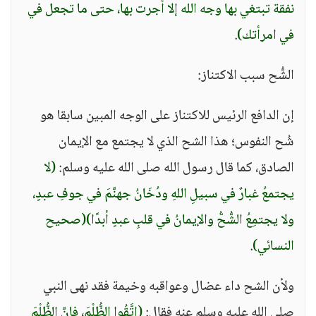
نفقة تبتغي بها وجه الله إلا أجرت بها، حتى ما تجعل في
في امرأتك)
.
الشُّح سبب الاكتناز:
إن الدافع الرئيس للاكتناز على الوجه المبين سابقا هو
شُح النفوس؛ هذا الشح الذي لا يجتمع مع الإيمان
الصادق، كما قال رسول الله صلى الله عليه وسلم:
(لا
يجتمعُ غبارٌ في سبيلِ اللهِ ودُخَانُ جهنَّمَ في جوفِ عبدٍ،
ولا يجتمِعُ الشُّحُّ والإيمانُ في قلبِ عبدٍ أبدًا)
(صحيح
النسائي)
.
ولأن الشح داء عضال وعواقبه وخيمة فقد نهى النبي
صلى الله عليه وسلم عنه فقال:
(اتَّقُوا الظُّلْمَ، فإنَّ الظُّلْمَ