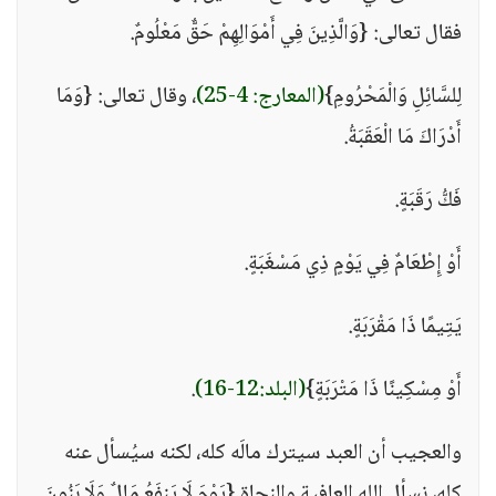
فقال تعالى: {وَالَّذِينَ فِي أَمْوَالِهِمْ حَقٌّ مَعْلُومٌ.
لِلسَّائِلِ وَالْمَحْرُومِ}
(المعارج: 4-25)
، وقال تعالى: {وَمَا
أَدْرَاكَ مَا الْعَقَبَةُ.
فَكُّ رَقَبَةٍ.
أَوْ إِطْعَامٌ فِي يَوْمٍ ذِي مَسْغَبَةٍ.
يَتِيمًا ذَا مَقْرَبَةٍ.
أَوْ مِسْكِينًا ذَا مَتْرَبَةٍ}
(البلد:12-16)
.
والعجيب أن العبد سيترك مالَه كله، لكنه سيُسأل عنه
كله، نسأل الله العافية والنجاة {يَوْمَ لَا يَنفَعُ مَالٌ وَلَا بَنُونَ.