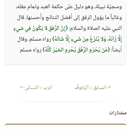
وسجيّة نبيلة، وهو دليل على حكمة العبد وتمام عقله،
وغالباً ما يؤول الرفق إلى أفضل النتائج وأحسنها، قال
النبي عليه الصلاة والسلام:
(إِنَّ الرِّفقَ لا يَكُونُ في شيءٍ
إِلَّا زَانَهُ، وَلا يُنْزَعُ مِنْ شَيءٍ إِلَّا شَانَهُ)
رواه مسلم، وقال
أيضاً:
(مَنْ يُحْرَمِ الرِّفْقَ يُحْرمِ الخيْرَ كُلَّهُ)
رواه مسلم
<-السـابق ::
الَرَءُوفٌ
الرب
:: التـــالى->
مختارات