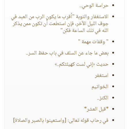
حراسة الوحي..
الاستغفار والتوبة "أقرب ما يكون الرب من العبد في
جوف الليل الآخر، فإن استطعت أن تكون ممن يذكر
الله في تلك الساعة فكن"
" وقفات مهمة "
بعض ما جاء عن السلف في باب حفظ السر..
حديث «إني لست كهيئتكم..»
استغفر
الخواتيم
الكنز..
*قبل العشر*
في رحاب قوله تعالى: [واستعينوا بالصبر والصلاة]