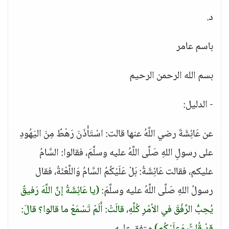
د.
باسم عامر
بسم الله الرحمن الرحيم
- الدليل:
عن عَائِشَةَ رضي اللَّهُ عنها قالت: اسْتَأْذَنَ رَهْطٌ مِنَ اليَهُودِ
على رسولِ اللهِ صَلَّى اللَّهُ عليه وسلَّمَ، فقالوا: السَّامُ
عليكم، فقالت عَائِشَةُ: بَلْ عَلَيْكُمُ السَّامُ وَاللَّعْنَةُ، فقال
رسولُ اللهِ صَلَّى اللَّهُ عليه وسلَّمَ:
(يا عَائِشَةُ إنَّ اللَّهَ رَفيقٌ
يُحِبُّ الرِّفْقَ في الأمْرِ كُلِّهِ، قالَتْ: أَلَمْ تَسْمَعْ ما قالوا؟ قالَ: