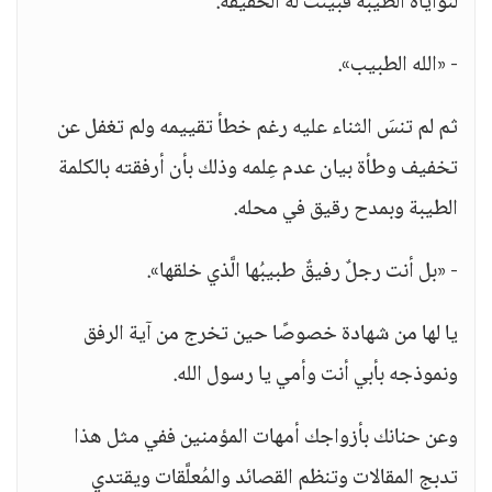
لنواياه الطيبة فبينت له الحقيقة.
- «الله الطبيب».
ثم لم تنسَ الثناء عليه رغم خطأ تقييمه ولم تغفل عن
تخفيف وطأة بيان عدم عِلمه وذلك بأن أرفقته بالكلمة
الطيبة وبمدح رقيق في محله.
- «بل أنت رجلٌ رفيقٌ طبيبُها الَّذي خلقها».
يا لها من شهادة خصوصًا حين تخرج من آية الرفق
ونموذجه بأبي أنت وأمي يا رسول الله.
وعن حنانك بأزواجك أمهات المؤمنين ففي مثل هذا
تدبج المقالات وتنظم القصائد والمُعلَّقات ويقتدي