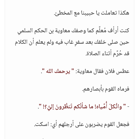
هكذا تعاملت يا حبيبنا مع المخطئ.
كنت أرأف مُعلِّم كما وصفك معاوية بن الحكم السلمي
حين صلى خلفك بعد سفرٍ غاب فيه ولم يعلم أن الكلام
قد حُرِّم أثناء الصلاة.
عطس فلان فقال معاوية:
" يرحمك الله "
.
فرماه القوم بأبصارهم.
-
" واثُكلَ أُمِّياه! ما شأنُكم تَنظُرونَ إليَّ؟! "
.
فجعل القوم يضربون على أرجلهم أي: اسكت.