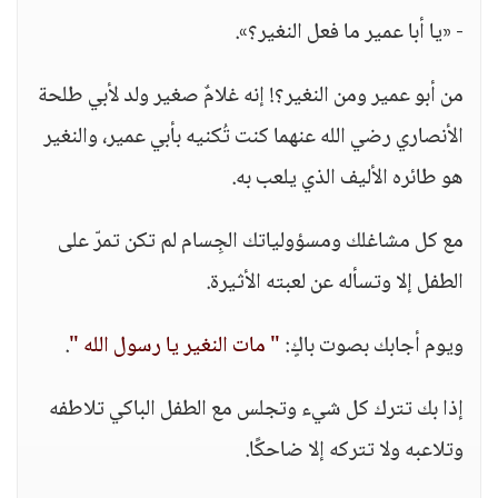
- «يا أبا عمير ما فعل النغير؟».
من أبو عمير ومن النغير؟! إنه غلامٌ صغير ولد لأبي طلحة
الأنصاري رضي الله عنهما كنت تُكنيه بأبي عمير، والنغير
هو طائره الأليف الذي يلعب به.
مع كل مشاغلك ومسؤولياتك الجِسام لم تكن تمرّ على
الطفل إلا وتسأله عن لعبته الأثيرة.
ويوم أجابك بصوت باكٍ:
" مات النغير يا رسول الله "
.
إذا بك تترك كل شيء وتجلس مع الطفل الباكي تلاطفه
وتلاعبه ولا تتركه إلا ضاحكًا.