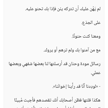
لم يَهُن عليك أن تتركه يئن فإذا بك تحنو عليه.
على الجذع.
ومعنا كنت حنونًا.
مع من آمنوا بك ولم ترهم أو يروك.
رسائل مودة وحنان قد أرسلتها لنا بعضها شفهي وبعضها
عملي.
- «لودِدنا أنَّا قد رأَينا إخوانَنا».
هكذا قلتها فظن أصحابك أنك تقصدهم فأجبت مُبينًا