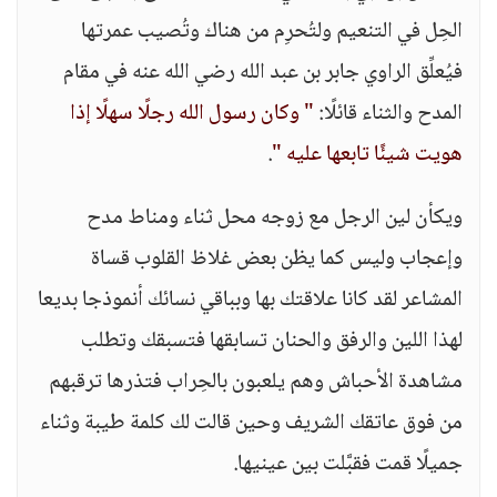
الحِل في التنعيم ولتُحرِم من هناك وتُصيب عمرتها
فيُعلِّق الراوي جابر بن عبد الله رضي الله عنه في مقام
المدح والثناء قائلًا:
" وكان رسول الله رجلًا سهلًا إذا
هويت شيئًا تابعها عليه "
.
ويكأن لين الرجل مع زوجه محل ثناء ومناط مدح
وإعجاب وليس كما يظن بعض غلاظ القلوب قساة
المشاعر لقد كانا علاقتك بها وبباقي نسائك أنموذجا بديعا
لهذا اللين والرفق والحنان تسابقها فتسبقك وتطلب
مشاهدة الأحباش وهم يلعبون بالحِراب فتذرها ترقبهم
من فوق عاتقك الشريف وحين قالت لك كلمة طيبة وثناء
جميلًا قمت فقبَّلت بين عينيها.