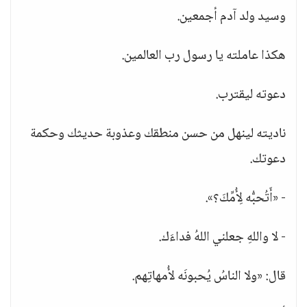
وسيد ولد آدم أجمعين.
هكذا عاملته يا رسول رب العالمين.
دعوته ليقترب.
ناديته لينهل من حسن منطقك وعذوبة حديثك وحكمة
دعوتك.
- «أَتُحبُّه لِأُمِّكَ؟».
- لا واللهِ جعلني اللهُ فداءَك.
قال: «ولا الناسُ يُحبونَه لأُمهاتِهم.