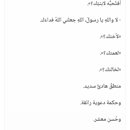
أفتُحبُّه لابنتِك؟».
- لا واللهِ يا رسولَ، اللهِ جعلني اللهُ فداءَك.
«لأختك؟».
«لعمتك؟».
«لخالتك؟».
منطقٌ هادئٌ سديد.
وحكمة دعوية رائقة.
وحُسن معشر.