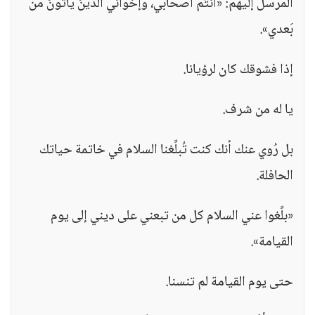
المرسل إليهم: «أنتُمْ أصحابي، وإخواني الَّذينَ يأتونَ من
بَعدي».
إذا فشوقك كان لرؤيانا.
يا له من شرف.
بل رُوي عنك أنك كنت تُبلِّغنا السلام في خاتمة حياتك
الحافلة.
«بلِّغوا عني السلام كل من تبعني على ديني إلى يوم
القيامة».
حتى يوم القيامة لم تنسنا.