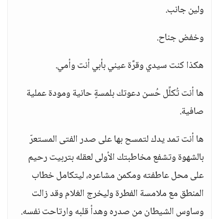
ولين جانب.
وخفض جناح.
هكذا كنت سيدي وقرَّة عيني بأبي أنت وأمي.
ها أنت تُكلِّل حُسن دعوتك بلمسةٍ حانية ومودة عملية
صافية.
ها أنت تمد يدك لتمسح بها على صدر الفتى المستعرّ
بالشهوة وتشفع مخاطبتك الأولى لعقله بتربيت رحيم
على محل عاطفته ومكمن مشاعره، ليتكامل خطاب
المنطق مع ملامسة الفطرة وليخرج الغلام وقد زالت
وساوس الشيطان من صدره وهدأ قلبه وارتاحت نفسه.