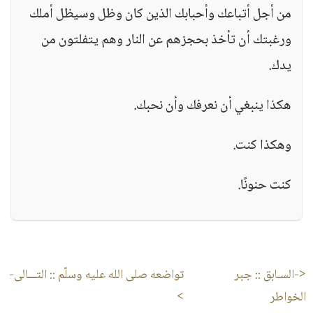
من أجل أتباعك وأحبابك الذين كان وظل وسيظل أملك
ورغبتك أن تأخذ بحجزهم عن النار وهم يتفلتون من
يدك.
هكذا ينبغي أن نعرفك وأن نحبك.
وهكذا كنت.
كنت حنونًا.
<-السـابق ::
جبر
تواضعه صلى الله عليه وسلّم
:: التـــالى-
الخواطر
>