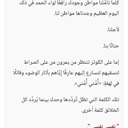
كلما تأمَّلنا مواطن وجودك رافِعًا لواء الحمد في ذلك
اليوم العظيم وجدناها مواطن لنا.
لأجلنا.
حنانًا بنا.
إما على الكوثر تنتظر من يمرون من على الصراط
لتسقيهم لتسارع إليهم عارِفًا إِيَّاهم بآثار الوضوء وقائلًا
في لهفةٍ: «أُمَّتي أُمَّتي».
تلك الكلمة التي تظل تُردِّدها وحدك بينما يُردِّد كل
الخلائق كلمة أخرى.
" نفسي نفسي "
.