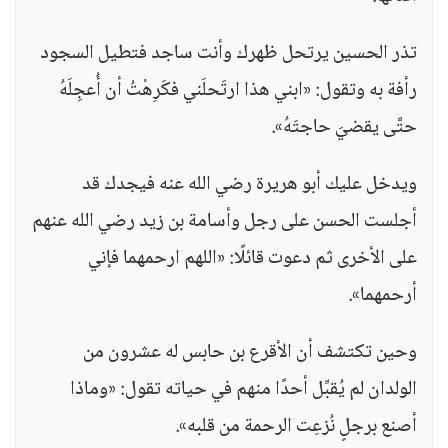
تذر الحسين يرتحل ظهرك وأنت ساجد فتطيل السجود
رأفة به وتقول: «ابني هذا ارتَحلَني فكَرِهْتُ أن أُعجِلَهُ
حتَّى يقضيَ حاجتَهُ».
ويدخل عليك أبو هريرة رضي الله عنه فيجدك قد
أجلست الحسن على رجل وأسامة بن زيد رضي الله عنهم
على الأخرى ثم دعوت قائلًا: «اللهم ارحمهما فإني
أرحمهما».
وحين تكتشف أن الأقرع بن حابس له عشرون من
الولدان لم يُقبِّل أحدًا منهم في حياته تقول: «وماذا
أصنع برجلٍ نُزعِت الرحمة من قلبه».