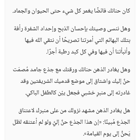
كان حنانك فائضًا يغمر كل شيء حتى الحيوان والجماد.
وهل ننسى وصيتك بإحسان الذبح وإحداد الشفرة رأفة
بتلك البهائم التي أمرتنا تصريحًا أن نتقي الله فيها
وأنبأتنا أن فيها وفي كل كبد رطبة أجرًا.
وهل يغادر الذهن حنانك ورقتك مع جذع جامد مُصمَت
حنَّ إليك واشتاق إلى موضع قدميك الشريفتين وقد
غادرته إلى منبرٍ خشبي فجعل يئِن كالطفل الباكي.
هل يغادر الذهن مشهد نزولك من على منبرك لاعتناق
الجذع مُبينًا: «إن هذا الجذع حنَّ إليَّ ولو لم أعتنقه لظل
يَحنُّ إلى يوم القيامة».