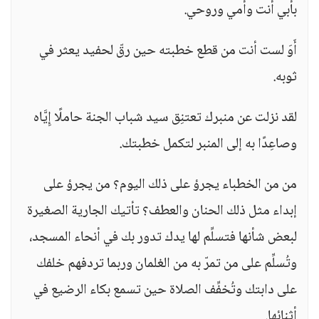
بأبي أنت وأمي وروحي.
أَوَ لست أنت من قطع خطبته حين رقّ لحفيد يعثر في
ثوبه.
لقد نزلت عن منبرك تعتنِق سيد شباب الجنة حاملًا إِيَّاه
وصاعِدًا به إلى المنبر لتكمل خطبتك.
من من الخطباء يجرؤ على ذلك اليوم؟ من يجرؤ على
إبداء مثل ذلك الحنان والعطف؟ تأتيك الجارية الصغيرة
لبعض شأنها فتسلِّم لها يدك تدور بك في أنحاء المسجد،
وتُسلِّم على من تمرّ به من الغلمان وربما تردفهم خلفك
على دابتك وتُخفِّف الصلاة حين تسمع بكاء الرضيع في
أثنائها.