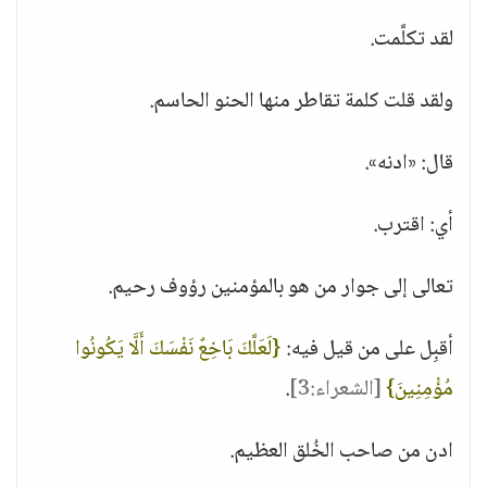
لقد تكلَّمت.
ولقد قلت كلمة تقاطر منها الحنو الحاسم.
قال: «ادنه».
أي: اقترب.
تعالى إلى جوار من هو بالمؤمنين رؤوف رحيم.
أقبِل على من قيل فيه:
{لَعَلَّكَ بَاخِعٌ نَفْسَكَ أَلَّا يَكُونُوا
مُؤْمِنِينَ}
[الشعراء:3]
.
ادن من صاحب الخُلق العظيم.