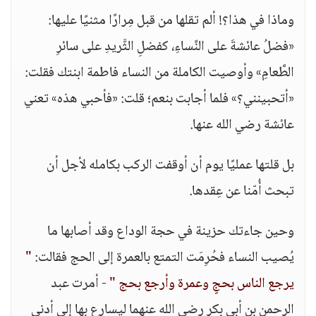
وماذا في هذا؟! ألم تقلها من قبل مِرارًا مثنيًا عليها:
«فضلُ عائشةَ على النِّساءِ، كفضلِ الثَّريدِ على سائرِ
الطَّعامِ» وأوصيت الكاملة من النساء فاطمة ابنتك فقلت:
«أتحبينني؟» فلما أجابت بنعم؛ قلت: «فأحبي هذه» تعني
عائشة رضي الله عنها.
بل قلتها عمليًا يوم أن أوقفت الركب بكامله لأجل أن
تبحث أُمّنا عن عِقدها.
وحين جاءتك حزينة في حجة الوداع وقد أصابها ما
يُصيب النساء فحُرِمَت التمتع بالعمرة إلى الحج فقالت:
"
يرجع الناس بحجٍ وعمرة وأرجع بحج "
- أمرت عبد
الرحمن بن أبي بكر رضي الله عنهما ليسارع بها إلى أدنى