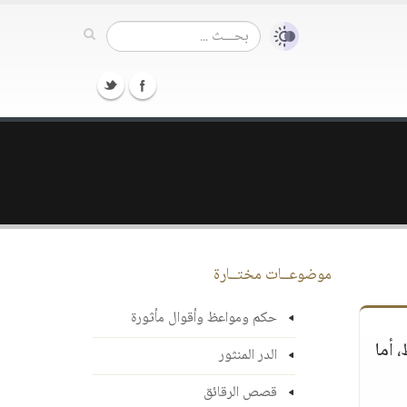
موضوعــات مختــارة
حكم ومواعظ وأقوال مأثورة
 أما
الدر المنثور
قصص الرقائق