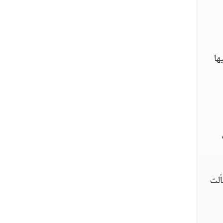
ها
ألت