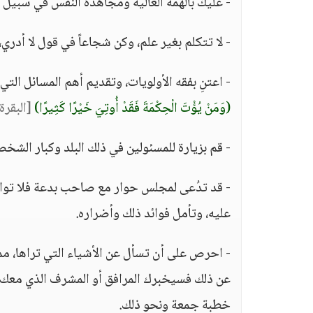
- عليك بالهمة العالية ومجاهدة النفس في سبيل ال
- لا تتكلم بغير علم، وكن شجاعاً في قول لا أدر
- اعتنِ بفقه الأولويات، وتقديم أهم المسائل الت
(وَمَنْ يُؤْتَ الْحِكْمَةَ فَقَدْ أُوتِيَ خَيْرًا كَثِيرًا)
[البقرة:269
- قم بزيارة للمسئولين في ذلك البلد وكبار الشخص
- قد تدُعى لمجلس حوار مع صاحب بدعة فلا توافق
عليه، وتأمل فوائد ذلك وأضراره.
- احرص على أن تسأل عن الأشياء التي تراها، مما
عن ذلك فسيخبرك المرافق أو المشرف الذي معك، 
خطبة جمعة ونحو ذلك.