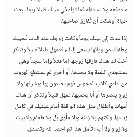
ستدفعه ولا تستقله فما تراه في عينك قليلاً ربما يبعث
حياة أوشكت أن تُفارق صاحبها.
إذا عدت إلى بيتك يوماً وكانت زوجك عند الباب تُحييك
وطفلك من ورائها يسعى إليك، فتمهل قليلاً قليلاً وتذكر
أختٌ لك هناك فارقها زوجها إما قتلاً وإما سجناً وهي
تستجدي اللقمة ولا تجدها، أو أخرى لم تستطع الهروب
من أيادي كلاب المجوس فهم يعيثون بها وبشرفها ولا
زوج ينصرها أو أبا يحميها، تمهل قليلاً وتذكر أن هناك
أمهات وأطفال مثل هذه الواقفة أمام عينيك في كامل
زينتها، ولكنهم بلا زينة وبلا مأوى بل ولا طعام ولا بيت
ولا زوج ولا أب ؛ تأمل هذا ثم احمد الله وتصدق.