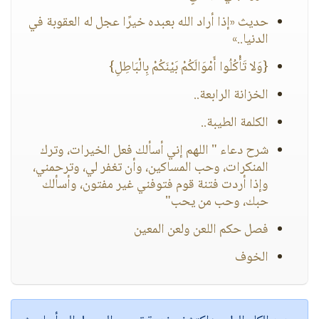
حديث «إذا أراد الله بعبده خيرًا عجل له العقوبة في
الدنيا..»
{وَلا تَأْكُلُوا أَمْوَالَكُمْ بَيْنَكُمْ بِالْبَاطِلِ}
الخزانة الرابعة..
الكلمة الطيبة..
شرح دعاء " اللهم إني أسألك فعل الخيرات، وترك
المنكرات، وحب المساكين، وأن تغفر لي، وترحمني،
وإذا أردت فتنة قوم فتوفني غير مفتون، وأسألك
حبك، وحب من يحب"
فصل حكم اللعن ولعن المعين
الخوف