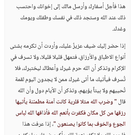
هذا فأجل أسفارك وأرسل مالك إلى إخوانك واحتسب
ذلك عند الله وستجد ذلك في نفسك وطفلك ويومك
وغدك.
إذا حضر إليك ضيف عزيزٌ عليك، وأردت أن تكرمه بشتى
أنواع الاطباق والأرزاق، فتمهل قليلا قليلا، ولا تسرف في
الإكرام وتذكر أن الله حرم غيرك وأعطاك ليختبرك، فلا
تُسرف فيأتيك ما أتى غيرك ممن لا يجدون اليوم لقمة
تُحييهم ولا بيتاً يؤيهم، وتذكر أن الأيام دول وأن الله
قال
" وضرب الله مثلا قلرية كانت آمنة مطمئنة يأتيها
رزقها من كل مكان فكفرت بأنعم الله فأذاقها الله لباس
الجوع والخوف بما كانوا يصنعون "
، إذا عرفت هذا