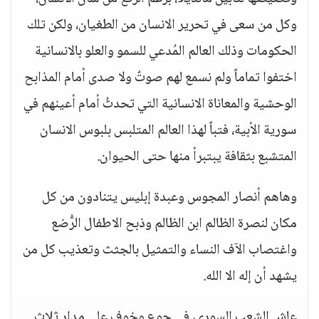
وكل من سعى في تحرير الانسان من الطغيان، ولكن تلك
الحكومات وذلك العالم المُدعي للسمو والعلو بالانسانية
اختفوا تماماً ولم نسمع لهم صوتٌ ولا صدى أمام المذابح
الوحشية والمعاناة الانسانية التي تحدثُ أمام أعينهم في
سورية الأبية، فتباً لهذا العالم المتلبس بلبوس الانسان
المتشبع بثقافة يبتبرأ منها حتى الحيوان.
وهاهم أنصار المجوس وعبدة إبليس يتنادون من كل
مكان لنصرة الظالم ابن الظالم وذبح الاطفال الرُّضع
واغتصاب الآف النساء والتمثيل بالجثث وتعذيب كل من
يشهد أن إله الا الله.
عاش الشعب السوري، في جوع وخوف على مدار ثلاث