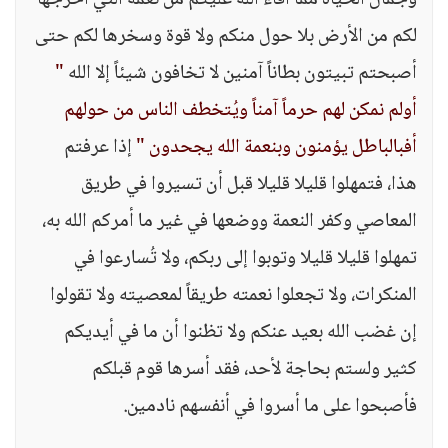
وجمال الحياة مما أفاء الله عليكم من نعمه التي أخرجها
لكم من الأرض بلا حول منكم ولا قوة وسخرها لكم حتى
أصبحتم تبيتون بطاناً آمنين لا تخافون شيئاً إلا الله
"
أولم نمكن لهم حرماً آمناً ويُتخطف الناس من حولهم
أفبالباطل يؤمنون وبنعمة الله يجحدون "
إذا عرفتم
هذا، فتمهلوا قليلا قليلا قبل أن تسيروا في طريق
المعاصي وكفر النعمة ووضعها في غير ما أمركم الله به،
تمهلوا قليلا قليلا وتوبوا إلى ربكم، ولا تُسارعوا في
المنكرات، ولا تجعلوا نعمته طريقاً لمعصيته ولا تقولوا
إن غضب الله بعيد عنكم ولا تظنوا أن ما في أيديكم
كثير ولستم بحاجة لأحد، فقد أسرها قوم قبلكم
فأصبحوا على ما أسروا في أنفسهم نادمين.