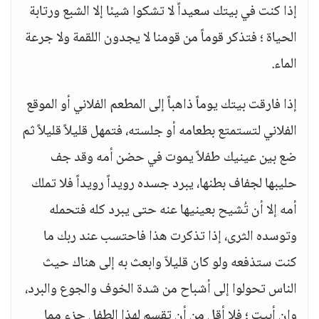
إذا كنت في بيتك سعيداً لا تشكوا شيئا إلا الشبع ورتابة
الحياة ؛ فتذكر قوماً من قومنا لا يجدون اللقمة ولا جرعة
الماء.
إذا فارقت بيتك يوماً ذاهباً إلى المطعم الفلاني أو الموقع
الفلاني لتستمتع بطعامه أو جلسته، فتمهل قليلاً قليلاً ثم
ضع بين عينيك طفلاً يموت في حضن أمه وقد جف
حليبها لجفاف بطنها، يبرد جسده رويداً رويداً فلا تملك
أمه إلا أن تُشيح بعينيها عنه حتى يبرد كله فتحمله
وتوسده الثرى، إذا تذكرت هذا فاحتسب عند ربك ما
كنت ستذفعه ولو كان قليلاّ وابعث به إلى هناك حيث
الناس تحولوا إلى أشباح من شدة الخوف والجوع والبرد،
وإن أبيت ؛ فلا أقل من أن تقسم لهذا الطفل جزء مما