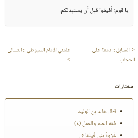
يا قوم: أفيقوا قبل أن يستبدلكم.
<-السـابق ::
دمعة على
علمني الإمام السيوطي
:: التـــالى-
الحجاب
>
مختارات
84. خالد بن الوليد
فقه العلم والعمل (٤)
غَزوةُ بني قَينُقاعٍ .