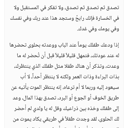
تصدق ثم تصدق ثم تصدق، ولا تفكر في المستقبل ولا
في الخسارة فإنك رابحٌ وستجد هذا عند ربك وفي نفسك
وفي يومك وفي غدك.
إذا ودعك طفلك يوماً عند الباب ووعدته بحلوى تحضرها
له عند عودتك، فتمهل قليلاً قليلاً قبل أن تُحضر له ما
وعدت، وتذكر أن هناك طفلا مثل طفلك الذي ينتظرك،
بذات البراءة وذات العمر ولكنه لا ينتظر أحداً، لا أب
سيعود إليه وربما لا أم ترعاه، إنه ينتظر الموت يأتيه عن
طريق الخوف أو الجوع أو البرد، تصدق بهذا المال، وعد
إلى طفلك وخذه بين ذراعيك وقل له يا ولدي لم أحضر
لك الحلوى، لقد وجدت طفلاً في طريقي يكاد يموت من