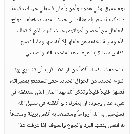
نوم عميق، وفي هدوء وأمن وأمان فأعطي خيالك دقيقة
واتركيه يُسافر بك هناك إلى حيث الموت يتخطف أرواح
الاطفال من أحضان أمهاتهم، حيث البرد الذي لا تملك
الأم وسيلة تخففه عن طفلها إلا أنفاسها وماذا تصنع
أنفاس ميت؟ إذا عرفت هذا فاحمد الله وتصدقي.
إذا جمعت لنفسك آلافاً من الريالات تُريد أن تشتري بها
النوع الجديد من الجوال الجديد حتى تستمتع بمميزاته،
فتمهل قليلاً قليلاً وتذكر أنك بهذا المال الذي ستنفقه في
شيء عدم وجوده لن يضرك ؛ لو أنفقته في سبيل الله
فسيُحيي به الله أرواحاً وستسعد به أنفس بريئة وستدفأ
به أنفس يقتلها البرد والجوع والخوف، إذا عرفت هذا