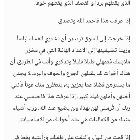
الذي يقتلهم برداً و القصف الذي يقتلهم خوفاً.
إذا عرفت هذا فاحمد الله وتصدق.
إذا خرجت إلى السوق تريدين أن تشتري لنفسك لباساً
وزينة تضيفينها إلى الاعداد الهائلة التي في مخزن
ملابسك فتمهلي قليلاً قليلاً وتذكري وأنت في الطريق، أن
هناك أخوات لك يقتلهن الجوع والخوف والبرد، لا يجدن
ما يسترهن فضلا عما يتزين به، ينتظرن منك عوناً فأنتي
أختهن وأملهن فيك كبير، إذا عرفت هذا فاحتسبي عند
ربك أن تُرسلي لهن بهذا، ولن يضيع عند الله، ورب أشياء
عندك من الكماليات هي عند أخواتك من الاساسيات.
إذا قمت من الليل، والتفت على طفلك، ورأيتيه يغط في