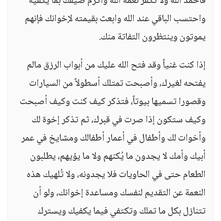
فاحمد الله ولا تكفر نعمة الله وأكرم ضيفك بما يكفيه
واحتسب الباقي عند الله وابعث بقيمته لإخوانك فإنهم
يموتون وينتظرون التفاتة منك.
إذا كنت غنياً وقد فتح الله عليك من أبواب الرزق مالم
يفتحه لغيرك، وأصبحت تمتلك أسطولاً من السيارات
وقصورا تسميها بيوتاً، فتذكر كيف كنت وكيف أصبحت
وكيف ستكون إذا صرت في قبرك، ثم تذكر إخوة لك
وأخوات لك وأطفال في أعمار أطفالك ومشايخ في عمر
أبيك وأمك لا يجدون ما يُكنهم ولا ما يؤيهم، يطلبون
الطعام حتى في الحاويات فلا يجدونه، ولا تُلهيك هذه
النعمة عن التقديم لنفسك ومساعدة إخوانك، ولو أن
تتنازل بكل ما تملك وتكتفي فيما يكفيك ويسترك