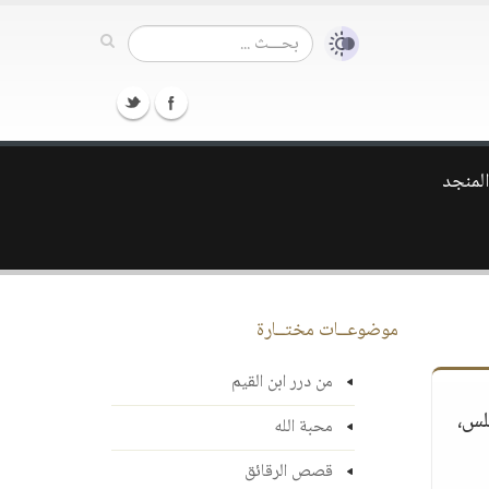
المنجد
موضوعــات مختــارة
من درر ابن القيم
لس،
محبة الله
قصص الرقائق