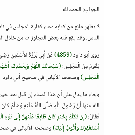
الجواب: الحمد لله
لا يظهر مانع من كتابة دعاء كفارة المجلس في ن
الناس، وقد يقع فيه بعض التجاوزات من خلال الم
روى أبو داود
(4859)
عَنْ أَبِي بَرْزَةَ الأَسْلَمِيِّ رَضِيَ 
يَقُومَ مِنْ الْمَجْلِسِ:
(سُبْحَانَكَ اللَّهُمَّ وَبِحَمْدِكَ، أَشْهَدُ 
الْمَجْلِسِ)
وصححه الألباني في صحيح أبي داود.
وجاء ما يدل على أن هذا الدعاء إن قيل بعد خير ك
الله عنها أَنَّ رَسُولَ اللَّهِ صَلَّى اللَّهُ عَلَيْهِ وَسَلَّمَ كَانَ إ
فَقَالَ:
(إِنْ تَكَلَّمَ بِخَيْرٍ كَانَ طَابِعًا عَلَيْهِنَّ إِلَى يَوْمِ الْق
أَسْتَغْفِرُكَ وَأَتُوبُ إِلَيْكَ)
وصححه الألباني في صحيح