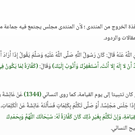
افذة الخروج من المنتدى ؛ لأن المنتدى مجلس يجتمع فيه جماعة م
قالات والردود.
اللَّهُ عَنْهُ قَالَ: كَانَ رَسُولُ اللَّهِ صَلَّى اللَّهُ عَلَيْهِ وَسَلَّمَ يَقُولُ إِذَا أَرَادَ أَ
أَنْ لا إِلَهَ إِلا أَنْتَ، أَسْتَغْفِرُكَ وَأَتُوبُ إِلَيْكَ)
وَقَالَ:
(كَفَّارَةٌ لِمَا يَكُونُ فِ
ان تثبيتا إلى يوم القيامة، كما روى النسائي
(1344)
عَنْ عَائِشَة
ِذَا جَلَسَ مَجْلِسًا، أَوْ صَلَّى تَكَلَّمَ بِكَلِمَاتٍ فَسَأَلَتْهُ عَائِشَةُ عَنْ الْكَلِمَاتِ،
ِيَامَةِ، وَإِنْ تَكَلَّمَ بِغَيْرِ ذَلِكَ كَانَ كَفَّارَةً لَهُ: سُبْحَانَكَ اللَّهُمَّ وَبِحَمْدِكَ
 النسائي.