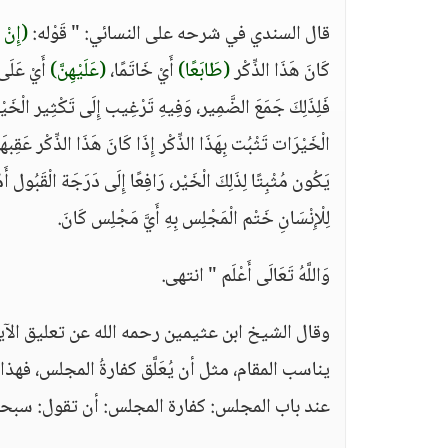
قال السندي في شرحه على النسائي: " قَوْله:
(إِنْ ت
كَانَ هَذَا الذِّكْر
(طَابَعًا)
أَيْ خَاتَمًا،
(عَلَيْهِنَّ)
أَيْ عَلَى 
فَلِذَلِكَ جَمَعَ الضَّمِير، وَفِيهِ تَرْغِيب إِلَى تَكْثِير الْخَيْ
الْخَيْرَات تَثْبُت بِهَذَا الذِّكْر إِذَا كَانَ هَذَا الذِّكْر عَقِبهَا، 
يَكُون مُثْبِتًا لِذَلِكَ الْخَيْر، رَافِعًا إِلَى دَرَجَة الْقَبُو
لِلْإِنْسَانِ خَتْم الْمَجْلِس بِهِ أَيَّ مَجْلِس كَانَ.
وَاللَّهُ تَعَالَى أَعْلَم " انتهى.
وقال الشيخ ابن عثيمين رحمه الله عن تعليق الآيا
يناسب المقام، مثل أن يُعَلَّق كفارةُ المجلس، فهذا 
عند باب المجلس: كفارة المجلس: أن تقول: سبحانك 