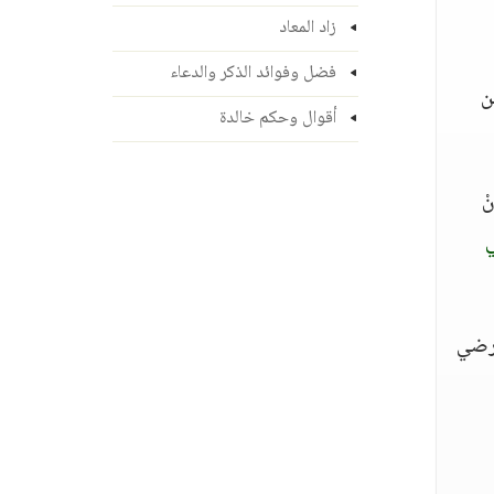
زاد المعاد
فضل وفوائد الذكر والدعاء
ن
أقوال وحكم خالدة
نْ
ي
َ رضي