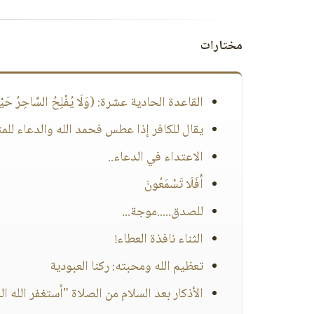
مختارات
القاعدة الحادية عشرة: (وَلَا يُفْلِحُ السَّاحِرُ حَيْ
يقال للكافر إذا عطس فحمد الله والدعاء للمت
الاعتداء في الدعاء..
أَفَلَا تَسْمَعُونَ
للصدق.....موجة...
الثناء نافذة العطاء!
تعظيم الله ومحبته: ركنا العبودية
الأذكار بعد السلام من الصلاة "أستغفر الله ال