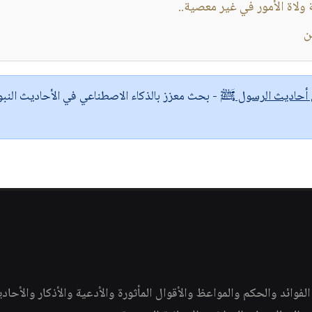
لاة الأمور في غير معصية..
ن
ى أحاديث الرسول ﷺ
- بحث معزز بالذكاء الاصطناعي في الأحاديث النبو
وائد والحكم والمواعظ والأقوال المأثورة والأدعية والأذكار والأحاد