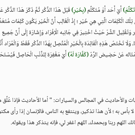
َكَلَّمَ)
أَيْ أَحَد أَوْ مُتَكَلِّم
(بِخَيْرٍ)
قَبْل هَذَا الذِّكْر ثُمَّ ذَكَرَ هَذَا الذِّكْر عَ
تِلْكَ الْكَلِمَات الَّتِي هِيَ خَيْر ؛ إِذْ الْغَالِب أَنَّ الْخَيْر يَكُون كَلِمَات مُتَعَدّ
ر وَتَقْلِيل الشَّرّ حَيْثُ اخْتِيرَ فِي جَانِبه الْإفْرَاد وَإِشَارَة إِلَى أَنَّ جَمِيع
وَلَا تَخْتَصّ هَذِهِ الْفَائِدَة بِالْخَيْرِ الْمُتَّصِل بِهَذَا الذِّكْر فَقَطْ وَالْمُرَاد أَنَّ
ل أَمْثَاله عَنْ حَضِيض الرَّدّ
(كَفَّارَة لَهُ)
أَيْ مَغْفِرَة لِلذَّنْبِ الْحَاصِل فَيُسْتَح
ت والأحاديث في المجالس والسيارات: " أما الأحاديث فإذا عُلِّق م
لا بأس به ؛ لأن هذا تذكير، وينتفع به الناس، فالإنسان إذا رأى مكتوب
اللهم ربنا وبحمدك، اللهم اغفر لي، فإنه يتذكر هذا ويقوله.