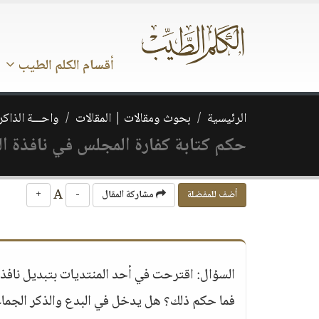
أقسام الكلم الطيب
الرئيسية
بحوث ومقالات | المقالات
واحـــة الذاكر
حكم كتابة كفارة المجلس في نافذة ا
A
أضف للمفضلة
مشاركة المقال
-
+
السؤال: اقترحت في أحد المنتديات بتبديل نافذ
فما حكم ذلك؟ هل يدخل في البدع والذكر الجما