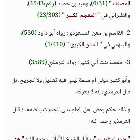
المصنف "
(6/31)
، وعبد بن حميد
(رقم/1543)
،
والطبراني في
" المعجم الكبير "
(23/303)
2- القاسم بن معن المسعودي: رواه أبو داود
(530)
،
والبيهقي في
" السنن الكبرى "
(1/410)
3- حفصة بنت أبي كثير: رواه الترمذي
(3589)
.
وأبو كثير مولى أم سلمة ليس فيه تعديل ولا تجريح، بل
قال الترمذي: إنه لا يعرفه.
ولذلك حكم بعض أهل العلم على الحديث بالضعف ؛ قال
الترمذي رحمه الله:
" حديث غريب "
، وقال الشيخ الألباني رحمه الله:
" هذا