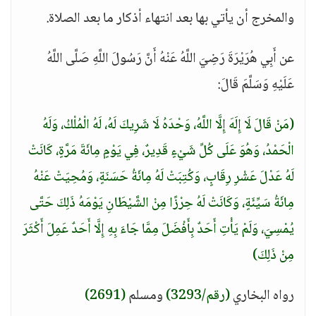
والمخرج أن يأتي بها بعد انتهاء أذكار ما بعد الصلاة.
عن أَبِي هُرَيْرَةَ رَضِيَ اللَّهُ عَنْهُ أَنَّ رَسُولَ اللَّهِ صَلَّى اللَّهُ
عَلَيْهِ وَسَلَّمَ قَالَ:
(مَنْ قَالَ لَا إِلَهَ إِلَّا اللَّهُ، وَحْدَهُ لَا شَرِيكَ لَهُ، لَهُ الْمُلْكُ، وَلَهُ
الْحَمْدُ، وَهُوَ عَلَى كُلِّ شَيْءٍ قَدِيرٌ، فِي يَوْمٍ مِائَةَ مَرَّةٍ، كَانَتْ
لَهُ عَدْلَ عَشْرِ رِقَابٍ، وَكُتِبَتْ لَهُ مِائَةُ حَسَنَةٍ، وَمُحِيَتْ عَنْهُ
مِائَةُ سَيِّئَةٍ، وَكَانَتْ لَهُ حِرْزًا مِنْ الشَّيْطَانِ يَوْمَهُ ذَلِكَ حَتَّى
يُمْسِيَ، وَلَمْ يَأْتِ أَحَدٌ بِأَفْضَلَ مِمَّا جَاءَ بِهِ إِلَّا أَحَدٌ عَمِلَ أَكْثَرَ
مِنْ ذَلِكَ)
رواه البخاري
(رقم/3293)
ومسلم
(2691)