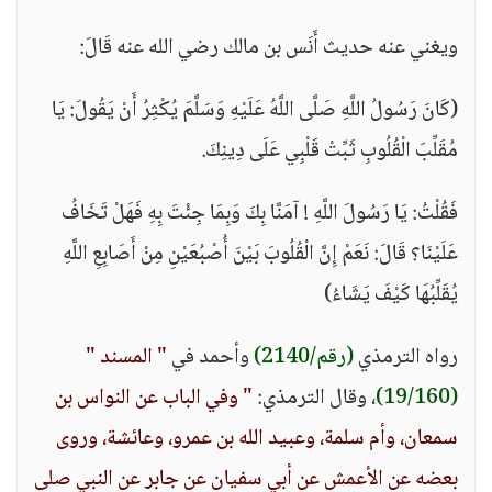
ويغني عنه حديث أَنَس بن مالك رضي الله عنه قَالَ:
(كَانَ رَسُولُ اللَّهِ صَلَّى اللَّهُ عَلَيْهِ وَسَلَّمَ يُكْثِرُ أَنْ يَقُولَ: يَا
مُقَلِّبَ الْقُلُوبِ ثَبِّتْ قَلْبِي عَلَى دِينِكَ.
فَقُلْتُ: يَا رَسُولَ اللَّهِ ! آمَنَّا بِكَ وَبِمَا جِئْتَ بِهِ فَهَلْ تَخَافُ
عَلَيْنَا؟ قَالَ: نَعَمْ إِنَّ الْقُلُوبَ بَيْنَ أُصْبُعَيْنِ مِنْ أَصَابِعِ اللَّهِ
يُقَلِّبُهَا كَيْفَ يَشَاءُ)
رواه الترمذي
(رقم/2140)
وأحمد في
" المسند "
(19/160)
، وقال الترمذي:
" وفي الباب عن النواس بن
سمعان، وأم سلمة، وعبيد الله بن عمرو، وعائشة، وروى
بعضه عن الأعمش عن أبي سفيان عن جابر عن النبي صلى