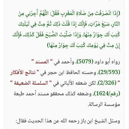
(إِذَا انْصَرَفْتَ مِنْ صَلَاةِ الْمَغْرِبِ فَقُلْ: اللَّهُمَّ أَجِرْنِي مِنْ
النَّارِ، سَبْعَ مَرَّاتٍ، فَإِنَّكَ إِذَا قُلْتَ ذَلِكَ ثُمَّ مِتَّ فِي لَيْلَتِكَ
كُتِبَ لَكَ جِوَارٌ مِنْهَا، وَإِذَا صَلَّيْتَ الصُّبْحَ فَقُلْ كَذَلِكَ، فَإِنَّكَ
إِنْ مِتَّ فِي يَوْمِكَ كُتِبَ لَكَ جِوَارٌ مِنْهَا)
رواه أبو داود
(5079)
، وأحمد في
" المسند "
(29/593)
، وحسنه الحافظ ابن حجر في
" نتائج الأفكار
"
(2/326)
، لكن ضعفه الألباني في
" السلسلة الضعيفة "
(رقم/1624)
، وضعفه كذلك محققو مسند أحمد طبعة
مؤسسة الرسالة.
وسئل الشيخ ابن باز رحمه الله عن هذا الحديث فقال: