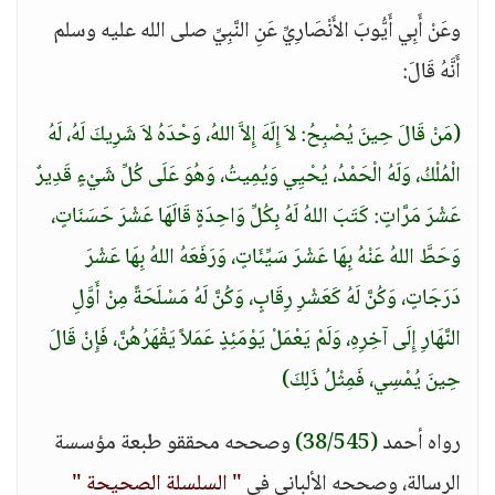
وعَنْ أَبِي أَيُّوبَ الأَنْصَارِيِّ عَنِ النَّبِيِّ صلى الله عليه وسلم
أَنَّهُ قَالَ:
(مَنْ قَالَ حِينَ يُصْبِحُ: لاَ إِلَهَ إِلاَّ اللهُ، وَحْدَهُ لاَ شَرِيكَ لَهُ، لَهُ
الْمُلْكُ، وَلَهُ الْحَمْدُ، يُحْيِي وَيُمِيتُ، وَهُوَ عَلَى كُلِّ شَيْءٍ قَدِيرٌ
عَشْرَ مَرَّاتٍ: كَتَبَ اللهُ لَهُ بِكُلِّ وَاحِدَةٍ قَالَهَا عَشْرَ حَسَنَاتٍ،
وَحَطَّ اللهُ عَنْهُ بِهَا عَشْرَ سَيِّئَاتٍ، وَرَفَعَهُ اللهُ بِهَا عَشْرَ
دَرَجَاتٍ، وَكُنَّ لَهُ كَعَشْرِ رِقَابٍ، وَكُنَّ لَهُ مَسْلَحَةً مِنْ أَوَّلِ
النَّهَارِ إِلَى آخِرِهِ، وَلَمْ يَعْمَلْ يَوْمَئِذٍ عَمَلاً يَقْهَرُهُنَّ، فَإِنْ قَالَ
حِينَ يُمْسِي، فَمِثْلُ ذَلِكَ)
رواه أحمد
(38/545)
وصححه محققو طبعة مؤسسة
الرسالة، وصححه الألباني في
" السلسلة الصحيحة "