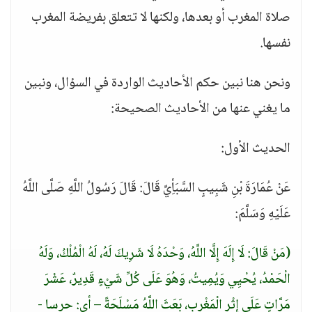
صلاة المغرب أو بعدها، ولكنها لا تتعلق بفريضة المغرب
نفسها.
ونحن هنا نبين حكم الأحاديث الواردة في السؤال، ونبين
ما يغني عنها من الأحاديث الصحيحة:
الحديث الأول:
عَنْ عُمَارَةَ بْنِ شَبِيبٍ السَّبَأِيِّ قَالَ: قَالَ رَسُولُ اللَّهِ صَلَّى اللَّهُ
عَلَيْهِ وَسَلَّمَ:
(مَنْ قَالَ: لَا إِلَهَ إِلَّا اللَّهُ، وَحْدَهُ لَا شَرِيكَ لَهُ، لَهُ الْمُلْكُ، وَلَهُ
الْحَمْدُ، يُحْيِي وَيُمِيتُ، وَهُوَ عَلَى كُلِّ شَيْءٍ قَدِيرٌ، عَشْرَ
مَرَّاتٍ عَلَى إِثْرِ الْمَغْرِبِ، بَعَثَ اللَّهُ مَسْلَحَةً – أي: حرسا -