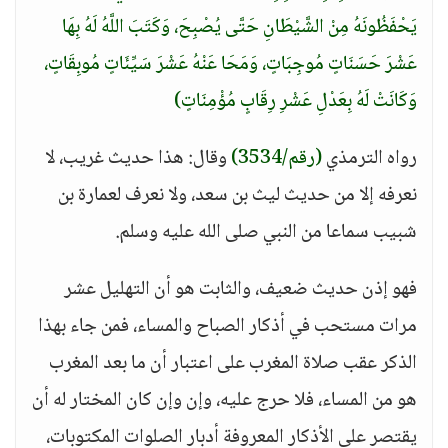
يَحْفَظُونَهُ مِنْ الشَّيْطَانِ حَتَّى يُصْبِحَ، وَكَتَبَ اللَّهُ لَهُ بِهَا
عَشْرَ حَسَنَاتٍ مُوجِبَاتٍ، وَمَحَا عَنْهُ عَشْرَ سَيِّئَاتٍ مُوبِقَاتٍ،
وَكَانَتْ لَهُ بِعَدْلِ عَشْرِ رِقَابٍ مُؤْمِنَاتٍ)
رواه الترمذي
(رقم/3534)
وقال: هذا حديث غريب، لا
نعرفه إلا من حديث ليث بن سعد، ولا نعرف لعمارة بن
شبيب سماعا من النبي صلى الله عليه وسلم.
فهو إذن حديث ضعيف، والثابت هو أن التهليل عشر
مرات مستحب في أذكار الصباح والمساء، فمن جاء بهذا
الذكر عقب صلاة المغرب على اعتبار أن ما بعد المغرب
هو من المساء، فلا حرج عليه، وإن وإن كان المختار له أن
يقتصر على الأذكار المعروفة أدبار الصلوات المكتوبات،