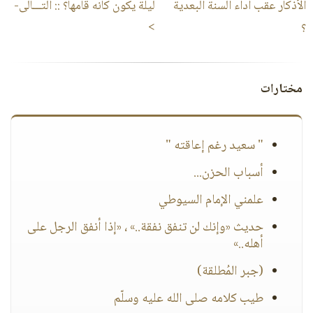
الأذكار عقب أداء السنة البعدية
ليلة يكون كأنه قامها؟
:: التـــالى-
؟
>
مختارات
" سعيد رغم إعاقته "
أسباب الحزن...
علمني الإمام السيوطي
حديث «وإنك لن تنفق نفقة..» ، «إذا أنفق الرجل على
أهله..»
(جبر المُطلقة)
طيب كلامه صلى الله عليه وسلّم