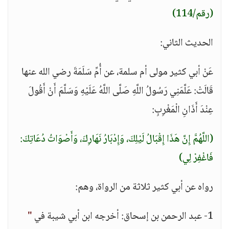
(رقم/114)
الحديث الثاني:
عَنْ أبي كثير مولى أم سلمة، عن أُمِّ سَلَمَةَ رضي الله عنها
قَالَتْ: عَلَّمَنِي رَسُولُ اللَّهِ صَلَّى اللَّهُ عَلَيْهِ وَسَلَّمَ أَنْ أَقُولَ
عِنْدَ أَذَانِ الْمَغْرِبِ:
(اللَّهُمَّ إِنَّ هَذَا إِقْبَالُ لَيْلِكَ، وَإِدْبَارُ نَهَارِكَ، وَأَصْوَاتُ دُعَاتِكَ:
فَاغْفِرْ لِي)
رواه عن أبي كثير ثلاثة من الرواة، وهم:
1- عبد الرحمن بن إسحاق: أخرجه ابن أبي شيبة في
"