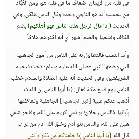
في قلبه من الإيمان أضعاف ما في قلبه هو، ومن العُبَّاد
من يحسب أنه هو الناجي وحده وكل الناس هلكى، وفي
الحديث
(إذا قال الرجل هلك الناس فهو أهلكهم)
بضم
الكاف وفتحها، والضم أشهر أي أنه أكثرهم هلاكاً.
وأما النسب فالتطاول به على الناس من أمور الجاهلية
التي وضعها النبي -صلى الله عليه وسلم- تحت قدميه
الشريفتين، وفي الحديث أنه عليه الصلاة والسلام خطب
الناس يوم فتح مكة فقال: (يا أيها الناس إن الله قد
أذهب عنكم عبية
[كبر الجاهلية]
الجاهلية وتعاظمها
بآبائها، فالناس رجلان؛ بر تقي كريم على الله، وفاجر شقي
هين على الله، والناس بنو آدم وخلق الله آدم من تراب
قال الله
{يا أيها الناس إنا خلقناكم من ذكر وأنثى