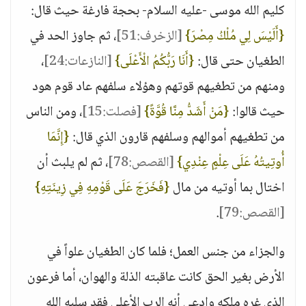
كليم الله موسى -عليه السلام- بحجة فارغة حيث قال:
{أَلَيْسَ لِي مُلْكُ مِصْرَ}
[الزخرف:51]
، ثم جاوز الحد في
الطغيان حتى قال:
{أَنَا رَبُّكُمُ الْأَعْلَى}
[النازعات:24]
،
ومنهم من تطغيهم قوتهم وهؤلاء سلفهم عاد قوم هود
حيث قالوا:
{مَنْ أَشَدُّ مِنَّا قُوَّةً}
[فصلت:15]
، ومن الناس
من تطغيهم أموالهم وسلفهم قارون الذي قال:
{إِنَّمَا
أُوتِيتُهُ عَلَى عِلْمٍ عِنْدِي}
[القصص:78]
، ثم لم يلبث أن
اختال بما أوتيه من مال
{فَخَرَجَ عَلَى قَوْمِهِ فِي زِينَتِهِ}
[القصص:79]
.
والجزاء من جنس العمل؛ فلما كان الطغيان علواً في
الأرض بغير الحق كانت عاقبته الذلة والهوان، أما فرعون
الذي غره ملكه وادعى أنه الرب الأعلى فقد سلبه الله