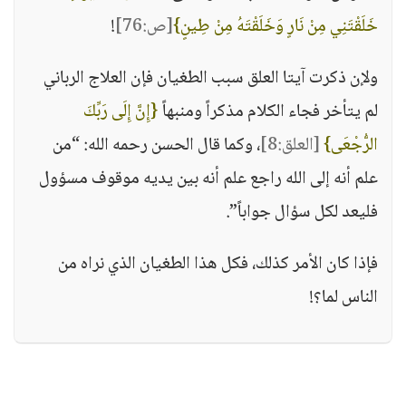
خَلَقْتَنِي مِنْ نَارٍ وَخَلَقْتَهُ مِنْ طِينٍ}
[ص:76]
!
ولإن ذكرت آيتا العلق سبب الطغيان فإن العلاج الرباني
لم يتأخر فجاء الكلام مذكراً ومنبهاً
{إِنَّ إِلَى رَبِّكَ
الرُّجْعَى}
[العلق:8]
، وكما قال الحسن رحمه الله: “من
علم أنه إلى الله راجع علم أنه بين يديه موقوف مسؤول
فليعد لكل سؤال جواباً”.
فإذا كان الأمر كذلك، فكل هذا الطغيان الذي نراه من
الناس لما؟!