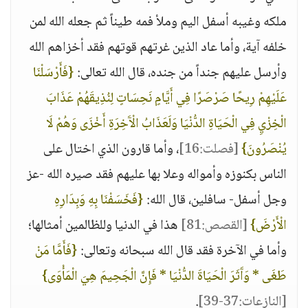
ملكه وغيبه أسفل اليم وملأ فمه طيناً ثم جعله الله لمن
خلفه آية، وأما عاد الذين غرتهم قوتهم فقد أخزاهم الله
وأرسل عليهم جنداً من جنده، قال الله تعالى:
{فَأَرْسَلْنَا
عَلَيْهِمْ رِيحًا صَرْصَرًا فِي أَيَّامٍ نَحِسَاتٍ لِنُذِيقَهُمْ عَذَابَ
الْخِزْيِ فِي الْحَيَاةِ الدُّنْيَا وَلَعَذَابُ الْآَخِرَةِ أَخْزَى وَهُمْ لَا
يُنْصَرُونَ}
[فصلت:16]
، وأما قارون الذي اختال على
الناس بكنوزه وأمواله وعلا بها عليهم فقد صيره الله -عز
وجل أسفل- سافلين، قال الله:
{فَخَسَفْنَا بِهِ وَبِدَارِهِ
الْأَرْضَ}
[القصص:81]
هذا في الدنيا وللظالمين أمثالها؛
وأما في الآخرة فقد قال الله سبحانه وتعالى:
{فَأَمَّا مَنْ
طَغَى * وَآَثَرَ الْحَيَاةَ الدُّنْيَا * فَإِنَّ الْجَحِيمَ هِيَ الْمَأْوَى}
[النازعات:37-39]
.