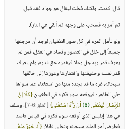
قال: كذبت، ولكنك فعلت ليقال هو جواد فقد قيل.
ثم أمر به فسحب على وجهه ثم ألقي في النار).
ولو تأمل المرء في كل صور الطغيان لوجد أن مرجعها
جميعاً إلى خلل في التصور وفساد في العقل، فمن لم
يعرف قدر ربه جل وعلا فيقدره حق قدره، ولم يعرف
قدر نفسه وحقيقتها وافتقارها وعوزها إلى خالقها
سبحانه، غره ما قد يجده منها من استغناء عما سواها
-في الظاهر- فيوقعه سوء فكره في الطغيان
{كَلَّا إِنَّ
الْإِنْسَانَ لَيَطْغَى
(6)
أَنْ رَآَهُ اسْتَغْنَى}
[العلق:6-7]
، وسلفه
في هذا إبليس الذي أوقعه سوء فكره في قياس فاسد
فعارض أمر الملك سبحانه وتعالى قائلاً:
{أَنَا خَيْرٌ مِنْهُ