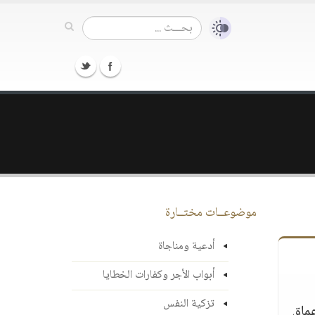
موضوعــات مختــارة
أدعية ومناجاة
أبواب الأجر وكفارات الخطايا
تزكية النفس
عماق