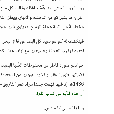
رويدا رويدا حتى ليتوهَّمُ حافظه وتاليه كلَّ مرةٍ
القرآن ما يثير كوامن الدهشة والإبهار، ويظل القار
مختلسةٌ من رتابة عجلةِ الزمان، يتهاوى فيها حج
فينكشف له كم هو بعيد كل البعد عن قاع البحر الخ
لتعيد ترتيب العلاقة وطبيعتها مع آيات هذا الكت
خواتيمُ سورة فاطر من محفوظات الصِّبا البعيد، ل
1436ه، إذ فيها فهمت جيدا مرادَ عمر الفاروق حين سمع آية
أن هذه الآية في كتاب الله)
.
وأنا يا إمامي أبا حفص.