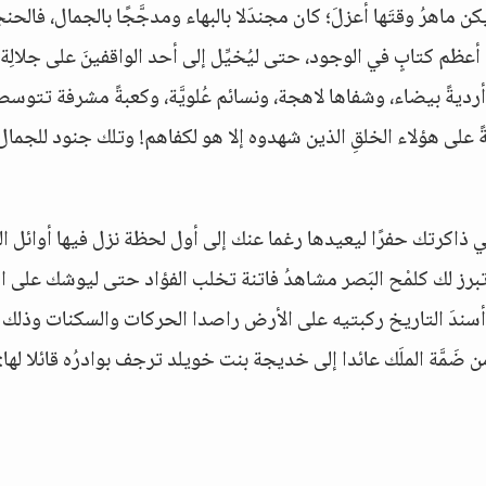
 ماهرُ وقتَها أعزلَ؛ كان مجندَلا بالبهاء ومدجَّجًا بالجمال، فالحن
ِ أعظم كتابٍ في الوجود، حتى ليُخيِّل إلى أحد الواقفينَ على جلالِة
وأرديةً بيضاء، وشفاها لاهجة، ونسائم عُلويَّة، وكعبةً مشرفة تتوسط
ةً على هؤلاء الخلقِ الذين شهدوه إلا هو لكفاهم! وتلك جنود للجمال
في ذاكرتك حفرًا ليعيدها رغما عنك إلى أول لحظة نزل فيها أوائل ال
رز لك كلمْح البَصر مشاهدُ فاتنة تخلب الفؤاد حتى ليوشك على ال
ة أسندَ التاريخ ركبتيه على الأرض راصدا الحركات والسكنات وذلك
َمَّة الملَك عائدا إلى خديجة بنت خويلد ترجف بوادرُه قائلا لها: