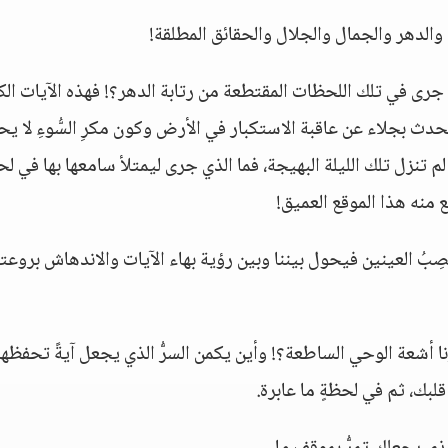
والدهر والجمال والجلال والحقائق المطلقة!
جرى في تلك اللحظات المقتطعة من رتابة الدهر؟! فهذه الآيات الك
تحدث بجلاء عن عاقبة الاستكبار في الأرض وكون مكرِ السُّوءِ لا ي
ت لم تنزل تلك الليلة البهيجة، فما الذي جرى ليمتلأ سامعها بها في ل
ع منه هذا الموقع العميق!
صِبُ العينين فيحول بيننا وبين رؤية بهاء الآيات والاندهاش بروعته
ا أشعة الوحي الساطعة؟! وأين يكمن السرُّ الذي يجعل آيةً تحفظها
قلبك، ثم في لحظةٍ ما عابرة.