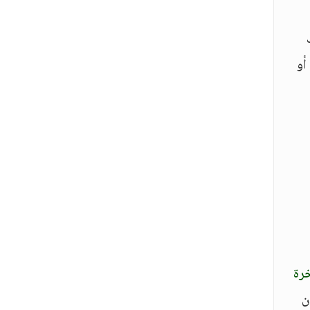
 أو
خرة
ن