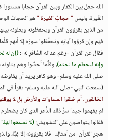
الله جعل بين الكفار وبين القرآن حجابا مستورا غَي
الغَيرة، وليس
" حجابُ الغيرة "
هو الحجابُ الوحيد
من الذين يقرؤون القرآن ويحفظونه ويتلونه بينهم ق
فهم وإن قرؤوا آياتِه وتحفَّظوا سورَه إلا أنهم قل
فقال عن القرآن –رغم عدائه السَّافرِ له-:
(إن له لح
وإنه ليحطم ما تحته)
، وقلَّما أحسُّوا وهم يتلون
صلى الله عليه وسلم- وهو كافر يريد أن يفاوضه ف
(سمعت النبي -صلى الله عليه وسلم- يقرأ في المغر
الخالقون، أم خلقوا السماوات والأرض بل لا يوق
لم يفهموا جيدا سرَّ ذلك الذُّعر الذي كان يضطرم
فقالوا يتواصون على التشويش:
(لا تسمعوا لهذا 
هجرِ القرآن–من أمثالِنا- فلا يقرؤونه إلا غِبَّا،