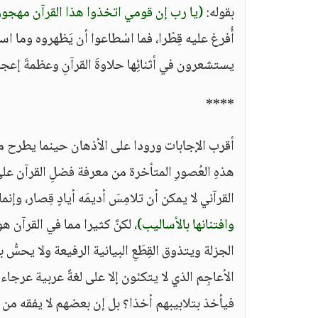
بقوله:
(يا رب إن قومي اتخذوا هذا القرآن مهجور
أُفرغ عليه قِطْرا، فما اسْطاعوا أن يَظهروه وما استط
يستشعرون في أثنائِها حلاوةَ القرآنِ وعظمةَ إعجا
****
أقرب الإجابات ورودا على الأذهان حينما يطرح مثل
هذهِ العُصورِ المتأخرة من معرفة فضلِ القرآن على
القرآني لا يمكن أن تلامِسَ أديمَه أيادٍ قِصار، وإنما
وافتنانها بالأساليب)
، لكنَّ كثيرا مما في القرآن ه
الجزلة ويتذوق القِطَعِ البيانية الرفيعة ولا يحس
الأعاجِم الذي لا يتكئون إلا على لغةً عربية عر
فيأخذ بتلابيبهم أخذا؟ بل إن بعضهم لا يفقه من 