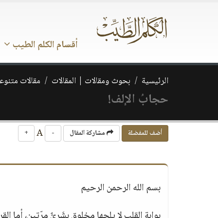
أقسام الكلم الطيب
الرئيسية
بحوث ومقالات | المقالات
مقالات متنوع
حجابُ الإلف!
A
أضف للمفضلة
مشاركة المقال
-
+
بسم الله الرحمن الرحيم
بوابة القلب لا يلجها مخلوق بشَريٌّ مرّتين، أما ال