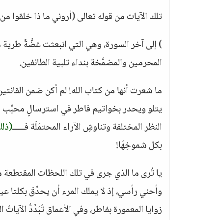
تلك الآيات من قوله تعالى (أروني ما ذا خلقوا م
) إلى آخر السورة، وهي التي انبعثت غضَّةً طرية من
المحرمين والمضمَّخة بنداء تلبية الطائفين.
ما شعرت أنها من كتاب الله! لم أكن ضمن القانتين ال
يتلو ويحدر بخواتيم فاطر في استرسالٍ محبَّب لن
النظر المختلفة وتناوشِ الآراء المحتمَلَة فـــــ
(ذلك
بكل شموخِهَا!
يا تُرى ما الذي جرى في تلك اللحظات المقتطعة 
وأحني رأسي، إذ لا يملك المرء أن يحدِّقَ بكلتا 
زوايا المعمورة بفاطر، وفي الأعماق تُبَدِّدُّ الآياتُ ا