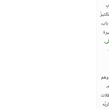
بِ
كثيرٌ
باب،
يرة
لى،
 وهم
،
قلات
ِّه