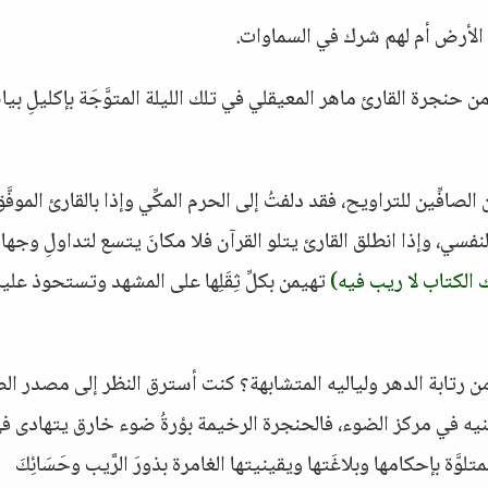
ن الأرض أم لهم شرك في السماوات.
 حنجرة القارئ ماهر المعيقلي في تلك الليلة المتوَّجَة بإكليلِ بيا
صافِّين للتراويح، فقد دلفتُ إلى الحرم المكِّي وإذا بالقارئ الموفَّ
فسي، وإذا انطلق القارئ يتلو القرآن فلا مكانَ يتسع لتداولِ وجها
 الكتاب لا ريب فيه)
تهيمن بكلِّ ثِقَلِها على المشهد وتستحوذ عليه
من رتابة الدهر ولياليه المتشابهة؟ كنت أسترق النظر إلى مصدر ا
عينيه في مركز الضوء، فالحنجرة الرخيمة بؤرةُ ضوء خارق يتهادى ف
لمتلوَّة بإحكامها وبلاغَتها ويقينيتها الغامرة بذورَ الرَّيب وحَسَائِكَ