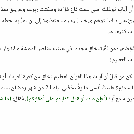
 أن آياتِه توغَّلتْ حتى بلغت قاع فؤاده وسكنت ربوعه ولم يبق بعدُ
ئُ على ذلك التوهم ويخلد إليه زمنا متطاولا إلى أن تمرَّ به لحظة
اب كثيف ما.
ِضَم، ومن ثمَّ تتخلق مجددا في عينيه عناصر الدهشة والانبهار غض
اب العظيم!
كن من قالَ أن آيات هذا القرآن العظيم تخلق من كثرة الترداد أو 
نضرتها لطول النظر أو تذوي بهجتها من استعادة السماع؟ فلستُ أنسى ما رفَّ جَفْني ليلةَ 21 من شهر رمضان سنة
(أفإن مات أو قتل انقلبتم على أعقابكم)
، فقال:
(ما ش