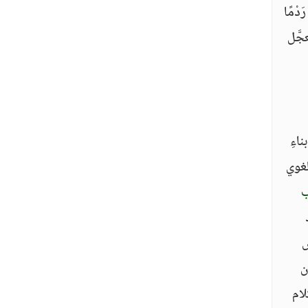
دْمًا
جَّل
اءِ
لغوي
ب
ض
ن
لام