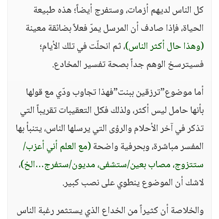
كل الناس لديهم أزمات، وستفرج أيضاً؛ هذه طبيعة
الحياة، فإذا صادف أن المرسل يمرّ فعلاً بضائقة معينة
(وهذا حال أكثر الناس)
، ثم انحلّت في تلك الأيام؛
فسيترسخ الوهم جداً بصحة تفسير المخادع.
أما موضوع”ترزقين ببنت”فهذا تجاوب ودّي مع قولها
بأنها حامل ليس أكثر، ولذلك فكل التعقيبات تقريباً التي
تذكر في آخر الأحلام والرؤى التي يرسلها الناس، يتنبأ بها
المفسر مباشرة، وبحرفية واضحة
(مع العلم أني أعزب/
ستتزوج، مصاب بعين/ستشفى، مديون/ستفرج…الخ)
،
لاشك أن الموضوع ينطوي على نصب كبير.
والخلاصة أن كثيراً من الخداع الذي يستثمر رغبة الناس