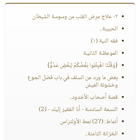
٢- علاج مرض القلب من وسوسة الشيطان
الحبيبة..
فقه النية (١)
الموعظـة الثانيـة
{وَقُلْنَا اهْبِطُوا بَعْضُكُمْ لِبَعْضٍ عَدُوٌّ}
بعض ما ورد عن السلف في باب فضل الجوع
وخشونة العيش
قصة أصحاب الأخدود..
النسمة السادسة - أنا الفقير إليك - (2)
أنماط: (27) نمط الأولتراس
الخزانة الثامنة..