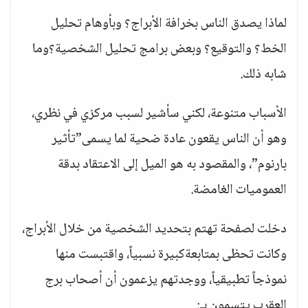
لماذا يصدق الناس بخرافة الأبراج؟ وبأوهام تحليل
الخط؟ والتوقيع؟ وبعض برامج تحليل الشخصية؟وما
شابه ذلك.
الأسباب متنوعة، لكني سأشير لسبب مركزي في نظري،
وهو أن الناس يقعون عادة ضحية لما يسمى”تأثير
بارنوم”، والمقصود به هو الميل إلى الاعتقاد بدقة
العموميات الغامضة.
دخلت لصفحة تهتم بتحديد الشخصية من خلال الأبراج،
وكانت تحظى بمتابعةكبيرة نسبياً، واقتبست منها
نموذجاً تطبيقياً، ووجدتهم يزعمون أن أصحاب برج
العقرب يتسمون بـ: