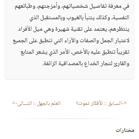
في معرفة تفاصيل شخصياتهم، وأمزجتهم، وطبائعهم
النفسية، وكذلك يتنبأ بالغيوب وبالمستقبل الذي
ينتظرهم، يعتمد على تقنية شهيرة وهي ميل الأفراد
لاعتبار الجمل والصفات والآراء التي تنطبق على الجميع
تقريباً تنطبق عليه بالأخص، الأمر الذي يشعر المتابع
والقارئ لتجار الخداع بالمصداقية الزائفة.
<-السـابق ::
الأفكار تموت؟
العلم بالجهل
:: التـــالى->
مختارات