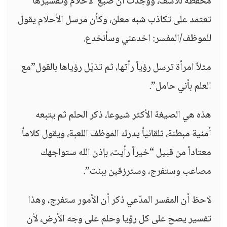
محفظة للأسف، ووجدت أن صيغ الأحلام وتفسيرها
تعتمد على تكاذب شبه معلن، وكأن مرسل الأحلام يقول
للموظف/المفسر: اخدعني وسأنخدع.
مثلاً امرأة ترسل رؤياً رأتها، ثم تذيّل رؤياها بالقول”مع
العلم بأني حامل”.
هذه هي الصيغة الأكثر شيوعا، ذكر الحلم ثم يتبعه
أمنية مبطنة، تلقائياً يدرك الموظف اللعبة، ويقول كلاماً
معتاداً من قبيل “خيراً رأيت، بإذن الله ستواجهك
مصاعب وستفرج، وسترزقين ببنت”.
لاحظ أن المفسر المدّعي ذكر أن الأمور ستفرج، وهذا
تفسير يصح على كل رؤيا وحلم على وجه الأرض، لأن