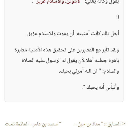
يقول وكأنه يغني:
" لأموتنّ، والاسلام عزيز "
.
!!
أجل تلك كانت أمنيته، أن يموت والاسلام عزيز.
ولقد ثابر مع المثابرين على تحقيق هذه الأمنية مثابرة
باهرة جعلته أهلا لأن يقول له الرسول عليه الصلاة
والسلام: " ان الله أمرني بحبك.
وأنبأني أنه يحبك ".
<-السـابق ::
" معاذ بن جبل -
" سعيد بن عامر - العظمة تحت