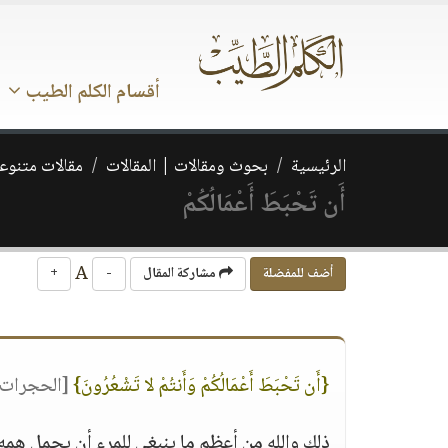
أقسام الكلم الطيب
الرئيسية
بحوث ومقالات | المقالات
مقالات متنوع
أَن تَحْبَطَ أَعْمَالُكُمْ
A
أضف للمفضلة
مشاركة المقال
-
+
{أَن تَحْبَطَ أَعْمَالُكُمْ وَأَنتُمْ لا تَشْعُرُونَ}
[الحجرات:2]
ذلك والله من أعظم ما ينبغي للمرء أن يحمل هم