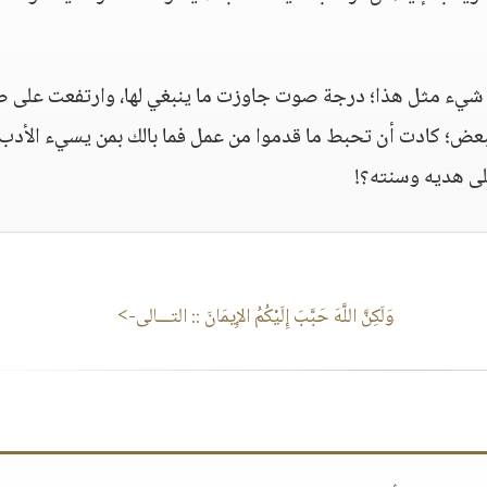
جل شيء مثل هذا؛ درجة صوت جاوزت ما ينبغي لها، وارتفعت على 
لبعض؛ كادت أن تحبط ما قدموا من عمل فما بالك بمن يسيء الأدب
لى هديه وسنته؟!
وَلَكِنَّ اللَّهَ حَبَّبَ إِلَيْكُمُ الإِيمَانَ
:: التـــالى->