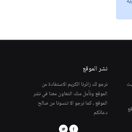
ية
نشر الموقع
يث
نرجو لك زائرنا الكريم الاستفادة من
الموقع ونأمل منك التعاون معنا في نشر
الموقع ، كما نرجو الا تنسونا من صالح
قع
دعائكم