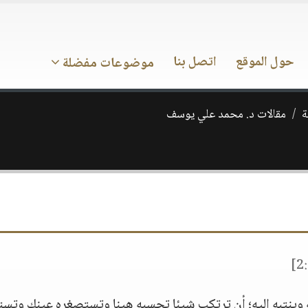
حول الموقع
اتصل بنا
موضوعات مفضلة
ة
مقالات د. محمد علي يوسف
ه وينتبه إليه؛ أن ترتكب شيئا تحسبه هينا وتستصغره عينك وتست