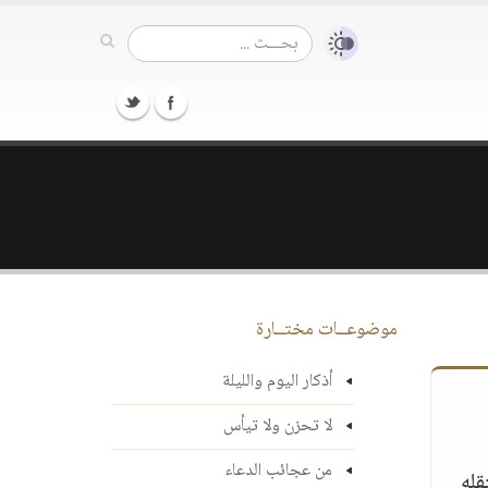
موضوعــات مختــارة
أذكار اليوم والليلة
لا تحزن ولا تيأس
من عجائب الدعاء
قله