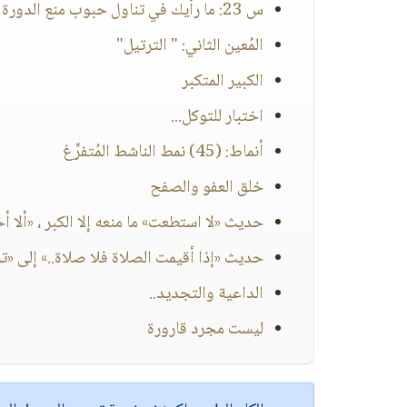
س 23: ما رأيك في تناول حبوب منع الدورة الشهرية من أجل الصيام مع الناس؟
المُعين الثاني: " الترتيل"
الكبير المتكبر
اختبار للتوكل...
أنماط: (45) نمط الناشط المُتفرِّغ
خلق العفو والصفح
حديث «لا استطعت» ما منعه إلا الكبر ، «ألا أخب
حديث «إذا أقيمت الصلاة فلا صلاة..» إلى «ت
الداعية والتجديد..
ليست مجرد قارورة