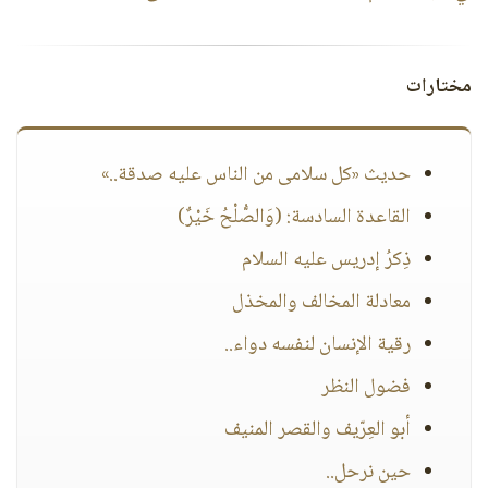
مختارات
حديث «كل سلامى من الناس عليه صدقة..»
القاعدة السادسة: (وَالصُّلْحُ خَيْرٌ)
ذِكرُ إدريس عليه السلام
معادلة المخالف والمخذل
رقية الإنسان لنفسه دواء..
فضول النظر
أبو العِرّيف والقصر المنيف
حين نرحل..