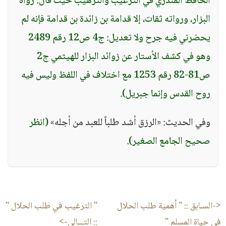
الحافظ المنذري في الترغيب والترهيب حيث قال: رواه
البزار، ورواته ثقات، إلا قدامة بن زائدة بن قدامة فإنه لم
يحضرني فيه جرح ولا تعديل: ج4 ص12 رقم 2489
وهو في كشف الأستار عن زوائد البزار للهيثمي ج2
ص81-82 رقم 1253 مع اختلاف في اللفظ وليس فيه
روح القدس وإنما جبريل)
.
وفي الحديث: «الرزق أشد طلباً للعبد من أجله»
(انظر
صحيح الجامع الصغير)
.
<-السـابق ::
" أهمية طلب الحلال
" الترغيب في طلب الحلال "
في حياة المسلم "
:: التـــالى->