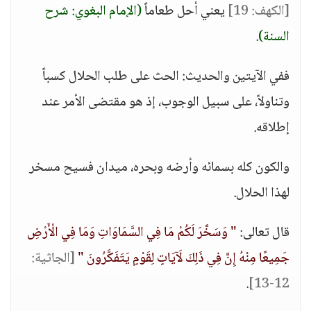
[الكهف: 19]
يعني أحل طعاماً
(الإمام البغوي: شرح
السنة)
.
ففي الآيتين والحديث: الحث على طلب الحلال كسباً
وتناولاً، على سبيل الوجوب، إذ هو مقتضى الأمر عند
إطلاقه.
والكون كله بسمائه وأرضه وبحره، ميدان فسيح مسخر
لهذا الحلال.
قال تعالى:
" وَسَخَّرَ لَكُمْ مَا فِي السَّمَاوَاتِ وَمَا فِي الْأَرْضِ
جَمِيعًا مِنْهُ إِنَّ فِي ذَلِكَ لَآيَاتٍ لِقَوْمٍ يَتَفَكَّرُونَ "
[الجاثية:
.
12-13]