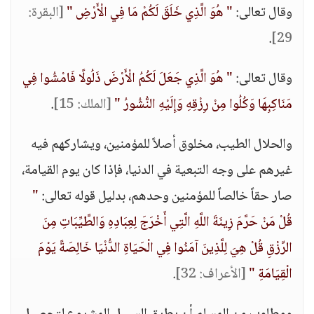
وقال تعالى:
" هُوَ الَّذِي خَلَقَ لَكُمْ مَا فِي الْأَرْضِ "
[البقرة:
.
29]
وقال تعالى:
" هُوَ الَّذِي جَعَلَ لَكُمُ الْأَرْضَ ذَلُولًا فَامْشُوا فِي
مَنَاكِبِهَا وَكُلُوا مِنْ رِزْقِهِ وَإِلَيْهِ النُّشُورُ "
[الملك: 15]
.
والحلال الطيب، مخلوق أصلاً للمؤمنين، ويشاركهم فيه
غيرهم على وجه التبعية في الدنيا، فإذا كان يوم القيامة،
صار حقاً خالصاً للمؤمنين وحدهم، بدليل قوله تعالى:
"
قُلْ مَنْ حَرَّمَ زِينَةَ اللَّهِ الَّتِي أَخْرَجَ لِعِبَادِهِ وَالطَّيِّبَاتِ مِنَ
الرِّزْقِ قُلْ هِيَ لِلَّذِينَ آمَنُوا فِي الْحَيَاةِ الدُّنْيَا خَالِصَةً يَوْمَ
الْقِيَامَةِ "
[الأعراف: 32]
.