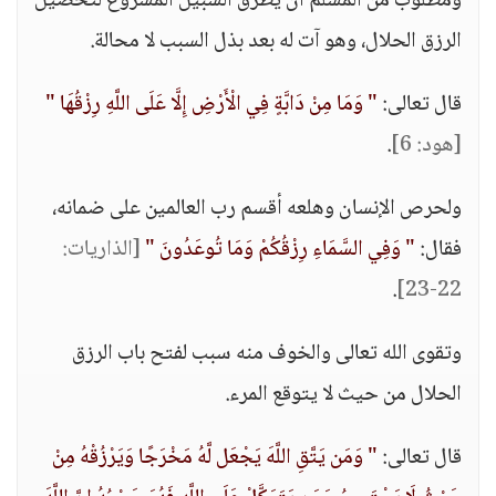
ومطلوب من المسلم أن يطرق السبيل المشروع لتحصيل
الرزق الحلال، وهو آت له بعد بذل السبب لا محالة.
قال تعالى:
" وَمَا مِنْ دَابَّةٍ فِي الْأَرْضِ إِلَّا عَلَى اللَّهِ رِزْقُهَا "
[هود: 6]
.
ولحرص الإنسان وهلعه أقسم رب العالمين على ضمانه،
فقال:
" وَفِي السَّمَاءِ رِزْقُكُمْ وَمَا تُوعَدُونَ "
[الذاريات:
.
22-23]
وتقوى الله تعالى والخوف منه سبب لفتح باب الرزق
الحلال من حيث لا يتوقع المرء.
قال تعالى:
" وَمَن يَتَّقِ اللَّهَ يَجْعَل لَّهُ مَخْرَجًا وَيَرْزُقْهُ مِنْ