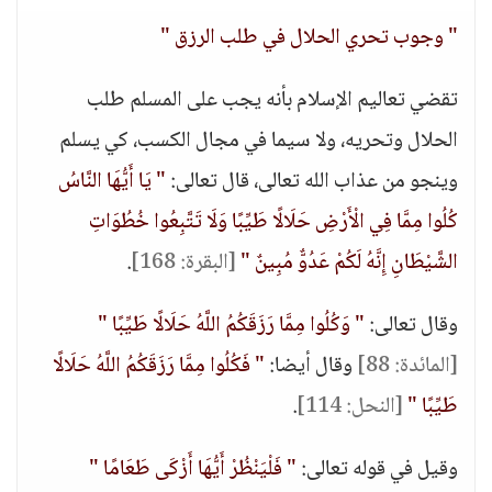
" وجوب تحري الحلال في طلب الرزق "
تقضي تعاليم الإسلام بأنه يجب على المسلم طلب
الحلال وتحريه، ولا سيما في مجال الكسب، كي يسلم
وينجو من عذاب الله تعالى، قال تعالى:
" يَا أَيُّهَا النَّاسُ
كُلُوا مِمَّا فِي الْأَرْضِ حَلَالًا طَيِّبًا وَلَا تَتَّبِعُوا خُطُوَاتِ
الشَّيْطَانِ إِنَّهُ لَكُمْ عَدُوٌّ مُبِينٌ "
[البقرة: 168]
.
وقال تعالى:
" وَكُلُوا مِمَّا رَزَقَكُمُ اللَّهُ حَلَالًا طَيِّبًا "
[المائدة: 88]
وقال أيضا:
" فَكُلُوا مِمَّا رَزَقَكُمُ اللَّهُ حَلَالًا
طَيِّبًا "
[النحل: 114]
.
وقيل في قوله تعالى:
" فَلْيَنْظُرْ أَيُّهَا أَزْكَى طَعَامًا "