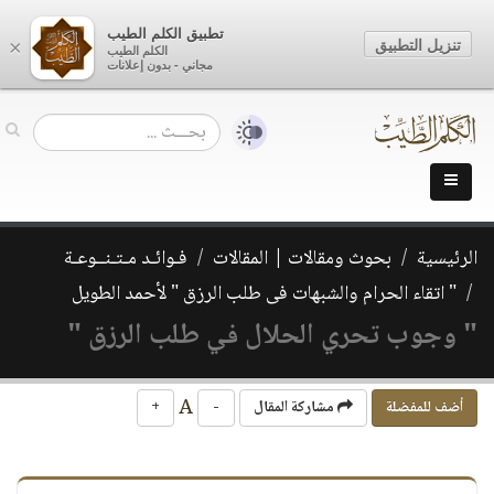
تطبيق الكلم الطيب
تنزيل التطبيق
×
الكلم الطيب
مجاني - بدون إعلانات
الرئيسية
بحوث ومقالات | المقالات
فـوائـد مـتـنــوعـة
" اتقاء الحرام والشبهات فى طلب الرزق " لأحمد الطويل
" وجوب تحري الحلال في طلب الرزق "
A
أضف للمفضلة
مشاركة المقال
-
+