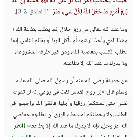
حَيْثُ لَا يَحْتَسِبُ وَمَن يَتَوَكَّلْ عَلَى اللَّهِ فَهُوَ حَسْبُهُ إِنَّ اللَّهَ
بَالِغُ أَمْرِهِ قَدْ جَعَلَ اللَّهُ لِكُلِّ شَيْءٍ قَدْرًا "
[الطلاق: 2-3]
.
وما عند الله تعالى من رزق حلال إنما يطلب بطاعة الله ؛
وهذا الذي يأخذ الرشوة أو يأكل الربا أو يظلم الناس، إنما
يطلب الكسب بمعصية الله، ومن غير طرقه المشروعة،
ولا يدرك ما عند الله إلا بطاعته.
عن حذيفة رضى الله عنه أن رسول الله صلى الله عليه
وسلم قال: «إن روح القدس نفث في روعي إنه لن تموت
نفس حتى تستكمل رزقها وأجلها، فاتقوا الله وأجمِلوا في
الطلب، ولا يحملنكم استبطاء الرزق أن تطلبوه بمعاصي
الله عز وجل، فإنه لا يدرك ما عند الله إلا بطاعته»
(انظر