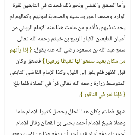
وأما الصعق والغشي ونحو ذلك فحدث في التابعين لقوة
الوارد وضعف المورود عليه والصحابة لقوتهم وكمالهم لم
يحدث فيهم، فأقدم من علمت هذا عنه الإمام الرباني من
أعيان التابعين الكبار الربيع بن خيثم رحمه الله تعالى
سمع عبد الله بن مسعود رضي الله عنه يقول:
{ إذا رأتهم
من مكان بعيد سمعوا لها تغيظا وزفيرا }
فصعق وكان
قبل الظهر فلم يفق إلى الليل، وكذا الإمام القاضي التابعي
المتوسط زرارة رحمه الله تعالى قرأ في الصلاة فلما بلغ:
{ فإذا نقر في الناقور }
.
شهق فمات، وكان هذا الحال يحصل كثيرا للإمام علما
وعملا شيخ الإمام أحمد يحيى بن القطان وقال الإمام
أحمد: لو دفع أو لو قدر أحد أن يدفع هذا عن نفسه دفعه