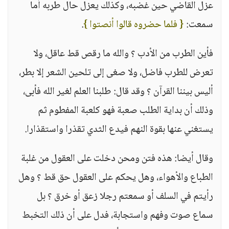
عزل القاضي حين غضبه، وكذلك يعزل حال طربه أما
سمعت:
{ فلما حضروه قالوا أنصتوا }
.
فأين الطرب من الأدب ؟ والله ما رقص قط عاقل، ولا
تعرض للطرب فاضل، ولا صغى إلى تلحين الشعر إلا بطر،
أليس بيننا القرآن ؟ وقد قال: طلبنا العلم لغير الله فأبى،
وذلك أن بداية الطلب صعبة فهو كلعبة المفطوم ثم
يستغني عنها بقوة النهم فيدع الثدي تقذرا واستقذارا.
وقال أيضا: هذه فتن ومحن دخلت على العقول من غلبة
الطباع والأهواء، وهل يحكم على العقول حق قط ؟ وهل
رأيتم في السلف أو سمعتم رجلا زعق أو خرق ؟ بل
سماع صوت وفهم واستجابة، فدل على أن ذلك التخبط