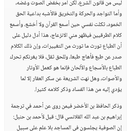
ليس من قانون الشرع، لكن أمر بخفض الصوت وغضه،
وأما التواجد والحركة والتخريق فالأشبه بداعية الحق
الخمود، ثكلت نفسي حين أسمع القرآن ولا أخشع، وأسمع
كلام الطرقيين فيظهر مني الانزعاج، هذا أدل دليل على
أن الطباع تورث ما تورث من التغييرات، وإن ذلك الكلام
صدر عن طبع فأهاج طبعا، وللحق ثقل، فلا يغرنكم تحرك
الطباع بالأسجاع والألحان فإنما هو كعمل الأوتار
والأصوات، وهل نهت الشريعة عن سكر العقار إلا لما
يؤدي إليه من هذا الفساد وذكر كلامه كثيرا.
وذكر الحافظ بن الأخضر فيمن روى عن أحمد في ترجمة
إبراهيم بن عبد الله القلانسي قال: قيل لأحمد بن حنبل:
إن الصوفية يجلسون في المساجد بلا علم على سبيل