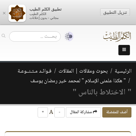
تطبيق الكلم الطيب
تنزيل التطبيق
×
الكلم الطيب
مجاني - بدون إعلانات
الرئيسية
بحوث ومقالات | المقالات
فـوائـد مـتـنــوعـة
" هكذا علمنى الإسلام " لمحمد خير رمضان يوسف
" الاختلاط بالناس "
A
أضف للمفضلة
مشاركة المقال
-
+