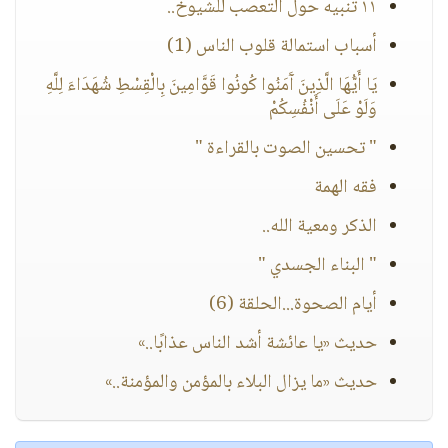
١١ تنبيه حول التعصب للشيوخ..
أسباب استمالة قلوب الناس (1)
يَا أَيُّهَا الَّذِينَ آَمَنُوا كُونُوا قَوَّامِينَ بِالْقِسْطِ شُهَدَاءَ لِلَّهِ
وَلَوْ عَلَى أَنْفُسِكُمْ
" تحسين الصوت بالقراءة "
فقه الهمة
الذكر ومعية الله..
" البناء الجسدي "
أيام الصحوة...الحلقة (6)
حديث «يا عائشة أشد الناس عذابًا..»
حديث «ما يزال البلاء بالمؤمن والمؤمنة..»