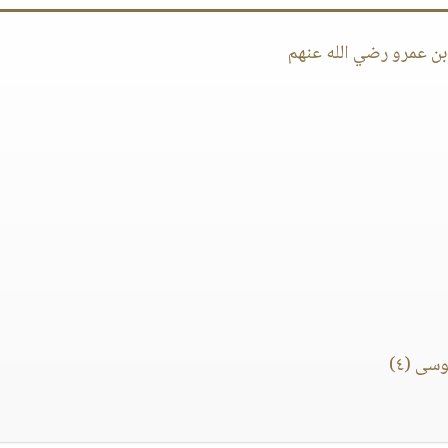
سى (٤)