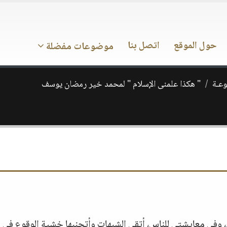
حول الموقع
اتصل بنا
موضوعات مفضلة
وعـة
" هكذا علمنى الإسلام " لمحمد خير رمضان يوسف
، وفي معايشتي للناس، أتقي الشبهات وأتجنبها خشية الوقوع في