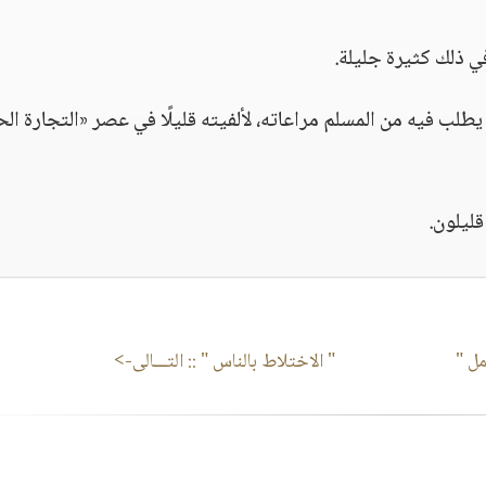
ي ذلك كثيرة جليلة.
طلب فيه من المسلم مراعاته، لألفيته قليلًا في عصر «التجارة الح
قليلون.
ل "
" الاختلاط بالناس "
:: التـــالى->