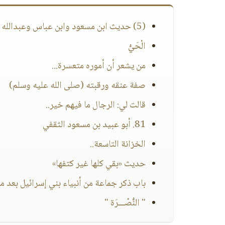
(5) حديث ابن مسعود وابن عباس وعبدالله بن عمرو رضي الله عنهم
الْحَيُّ
من يشعر أن أموره متعسرة...
صفة عنقه ورقبته (صلى الله عليه وسلم)
قالت لي: الرجال ما فيهم خير..
81. أبو عبيد بن مسعود الثقفي
الخزانة التاسعة..
حديث «بقي كلها غير كتفها»
باب ذكر جماعة من أنبياء بني إسرائيل بعد مو
" النُّصْـــرَة "