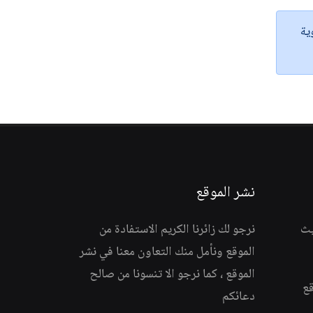
ية
نشر الموقع
يث
نرجو لك زائرنا الكريم الاستفادة من
الموقع ونأمل منك التعاون معنا في نشر
الموقع ، كما نرجو الا تنسونا من صالح
قع
دعائكم