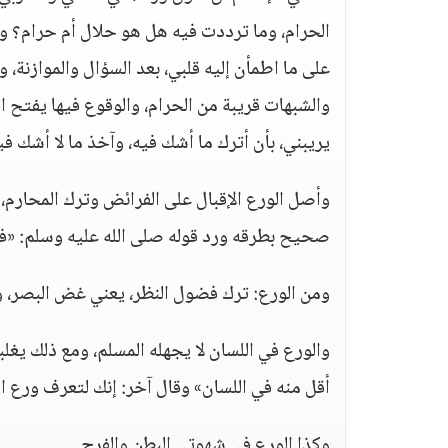
الحرام، وما ترددت فيه هل هو حلال أم حرام؟ وك
على ما اطمأن إليه قلبي، بعد السؤال والموازنة، 
والشبهات قريبة من الحرام، والوقوع فيها يفتح الط
يريبني، بأن أترك ما أشك فيه، وآخذ ما لا أشك في
وأصل الورع الإقبال على الفرائض وترك المحارم
صحيح بطرقه ورد قوله صلى الله عليه وسلم: «فض
ومن الورع: ترك فضول النظر، يعني غض البصر، وك
والورع في اللسان لا يجهله المسلم، ومع ذلك ي
أقل منه في اللسان» وقال آخر: إنك لتعرف ورع ا
وكذا الورع في شهوتي البطن والفرج.