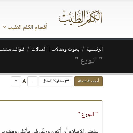
أقسام الكلم الطيب
الرئيسية
بحوث ومقالات | المقالات
فـوائـد مـتـنــ
" الـورع "
A
أضف للمفضلة
مشاركة المقال
-
+
" الـورع "
علمني الإسلام أن أكون ورعًا، في مأكلي ومشربي