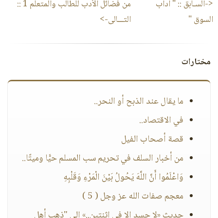
<-السـابق ::
" آداب
من فضائل الأدب للطالب والمتعلم 1
::
السوق "
التـــالى->
مختارات
ما يقال عند الذبح أو النحر..
في الاقتصاد..
قصة أصحاب الفيل
من أخبار السلف في تحريم سب المسلم حيًّا وميتًا..
وَاعْلَمُوا أَنَّ اللَّهَ يَحُولُ بَيْنَ الْمَرْءِ وَقَلْبِهِ
معجم صفات الله عز وجل ( 5 )
حديث «لا حسد إلا في اثنتين..» إلى "ذهب أهل