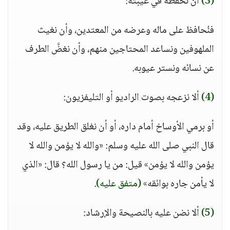
(3)
أن نحفظه في غيبته:
فنُحافظ على ماله وعرضه من المعتدين، وأن نغيث
الملهوفين ونساعد المحتاجين منهم، وأن نغضَّ الطرف
عن نسائه ونستر عيوبه.
(4)
ألا نزعجه بصوت الراديو أو التليفزيون:
أو برمي الأوساخ أمام داره، أو أن نغلق الطريق عليه، وقد
قال النبي صلى الله عليه وسلم: «والله لا يؤمن والله لا
يؤمن والله لا يؤمن» قيل: من يا رسول الله؟ قال: «الذي
لا يأمن جاره بوائقه»
(متفق عليه)
.
(5)
ألا نضن عليه بالنصيحة والإرشاد: