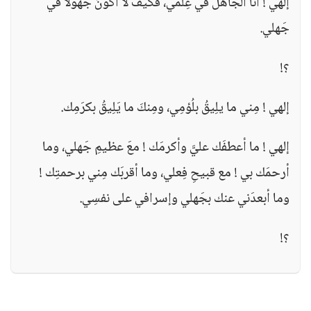
إلهي ! أنا الجاهلُ في عِلمي، فكيفَ لا أكُونُ جَهُولاً في
جَهلي.
؟!
إلهي ! مِني ما يلِيقُ بلُؤمِي، ومِنكَ ما يَلِيقُ بكرَمِك.
إلهي ! ما أعطفَك عليَّ وأكرمَك ! معَ عظيمِ جَهلي، وما
أرحمَك بي ! مع قبيحِ فِعلي، وما أقربَك مِني برحمتِك !
وما أبعدَني عنك بجَهلي وإسرافي على نفسِي.
؟!