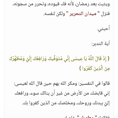
ويثبت بعد رمضان، لأنه فك قيوده، وتحرر من سجونه،
فنزل
" ميدان التحرير "
ولكن لنفسه.
أحبتي.
آية التدبر:
{ إِذْ قَالَ اللَّهُ يَا عِيسَى إِنِّي مُتَوَفِّيكَ وَرَافِعُكَ إِلَيَّ وَمُطَهِّرُكَ
مِنَ الَّذِينَ كَفَرُوا }
قالوا في التفسير: ومكر الله بهم حين قال الله لعيسى:
إني قابضك من الأرض من غير أن ينالك سوء، ورافعك
إليَّ ببدنك وروحك، ومخلصك من الذين كفروا بك.