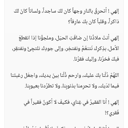
إلهي ! أتحرِقُ بالنارِ وجهاً كان لكَ ساجداً، ولساناً كانَ لكَ
ذاكراً، وقلباً كان بكَ عارِفاً؟
إلهي أنتَ ملاذُنا إن ضاقَتِ الحيَل، وملجؤُنا إذا انقطعَ
الأمل، بذِكرِك نَتنعّمُ ونفتخِر، وإلى جودِك نلتجِئُ ونفتقِر،
فبكَ فخرُنا، وإليك فقرُنا.
اللهُمّ دُلّنا بكَ عليك، وارحم ذُلّنا بينَ يديك، واجعَل رغبتَنا
فيما لدَيك، ولا تحرِمنا بذنوبِنا، ولا تطرُدنا بعيوبِنا.
إلهي ! أنا الفقيرُ في غِناي، فكيفَ لا أكونُ فقيراً في
فَقري؟!