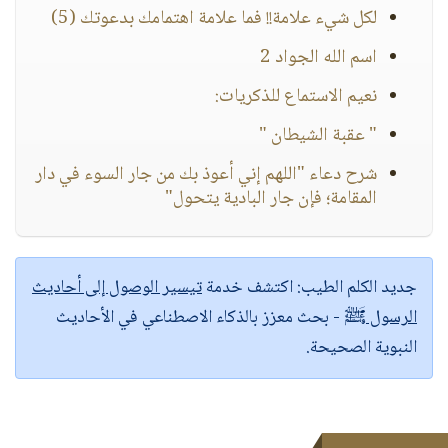
لكل شيء علامة!! فما علامة اهتمامك بدعوتك (5)
اسم الله الجواد 2
نعيم الاستماع للذكريات:
" عقبة الشيطان "
شرح دعاء "اللهم إني أعوذ بك من جار السوء في دار
المقامة؛ فإن جار البادية يتحول"
جديد الكلم الطيب:
اكتشف خدمة
تيسير الوصول إلى أحاديث
الرسول ﷺ
- بحث معزز بالذكاء الاصطناعي في الأحاديث
النبوية الصحيحة.