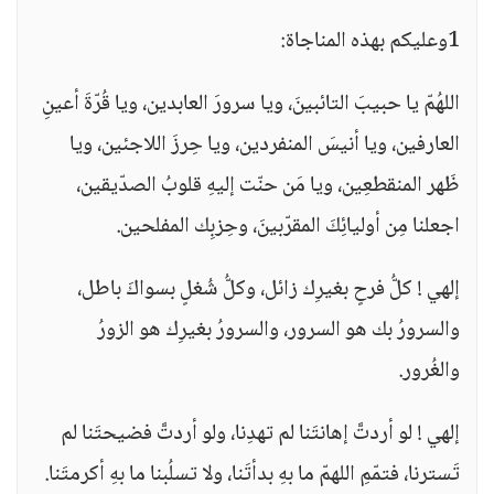
1وعليكم بهذه المناجاة:
اللهُمّ يا حبيبَ التائبينَ، ويا سرورَ العابدين، ويا قُرّةَ أعينِ
العارفين، ويا أنيسَ المنفردين، ويا حِرزَ اللاجئين، ويا
ظَهر المنقطعِين، ويا مَن حنّت إليهِ قلوبُ الصدّيقين،
اجعلنا مِن أوليائِكَ المقرّبينَ، وحِزبِك المفلحين.
إلهي ! كلُّ فرحٍ بغيرِك زائل، وكلُّ شُغلٍ بسواكَ باطل،
والسرورُ بك هو السرور، والسرورُ بغيرِك هو الزورُ
والغُرور.
إلهي ! لو أردتَّ إهانتَنا لم تهدِنا، ولو أردتَّ فضيحتَنا لم
تَسترنا، فتمّمِ اللهمّ ما بهِ بدأتَنا، ولا تسلُبنا ما بهِ أكرمتَنا.