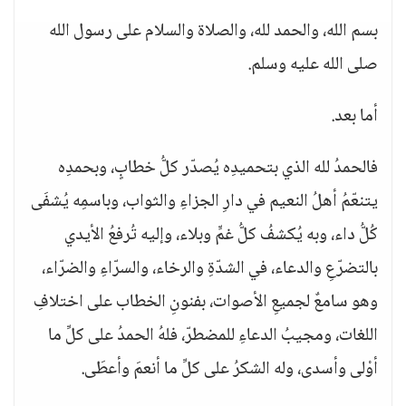
بسم الله، والحمد لله، والصلاة والسلام على رسول الله
صلى الله عليه وسلم.
أما بعد.
فالحمدُ لله الذي بتحميدِه يُصدّر كلُّ خطابٍ، وبحمدِه
يتنعّمُ أهلُ النعيم في دارِ الجزاءِ والثواب، وباسمِه يُشفَى
كُلُّ داء، وبه يُكشفُ كلُّ غمٍّ وبلاء، وإليه تُرفعُ الأيدي
بالتضرّعِ والدعاء، في الشدّةِ والرخاء، والسرّاءِ والضرّاء،
وهو سامعٌ لجميعِ الأصوات، بفنونِ الخطاب على اختلافِ
اللغات، ومجيبُ الدعاءِ للمضطرّ، فلهُ الحمدُ على كلِّ ما
أوْلى وأسدى، وله الشكرُ على كلِّ ما أنعمَ وأعطَى.