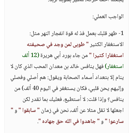
يجعلنا أخف حركة، لنطير بقلوبنا لربنا.
الواجب العملي:
1- طهر قلبك بعمل فذ له قوة انفجار النهر مثل:
الاستغفار الكثير
" طوبى لمن وجد في صحيفته
استغفارا كثيرا "
من جاء بورد أبي هريرة
(12 ألف
استغفار)
فهل ينافس خالد بن معدان المحب الذي كان لا
ينام إلا بتعداد أسماء الصحابة ويقول: هم أصلي وفصلي
وإليهم يحن قلبي، فكان يستغفر في اليوم 40 ألف) من
ينافس؟ وإذا قلت: لا أستطيع، فعليك بما تقدر لكن
اجعلها لا تقل مثلا عن ألف، نحن في زمان
" سابقوا "
و
"
سارعوا "
و
" جاهدوا في الله حق جهاده "
.