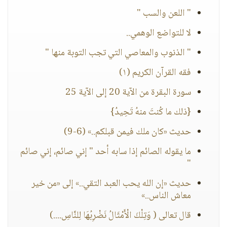
" اللعن والسب "
لا للتواضع الوهمي..
" الذنوب والمعاصي التي تجب التوبة منها "
فقه القرآن الكريم (١)
سورة البقرة من الآية 20 إلى الآية 25
{ذلك ما كُنتَ منهُ تَحِيدُ}
حديث «كان ملك فيمن قبلكم..» (6-9)
ما يقوله الصائم إذا سابه أحد " إني صائم، إني صائم
"
حديث «إن الله يحب العبد التقي..» إلى «من خير
معاش الناس..»
قال تعالى ( وَتِلْكَ الْأَمْثَالُ نَضْرِبُهَا لِلنَّاسِ....)