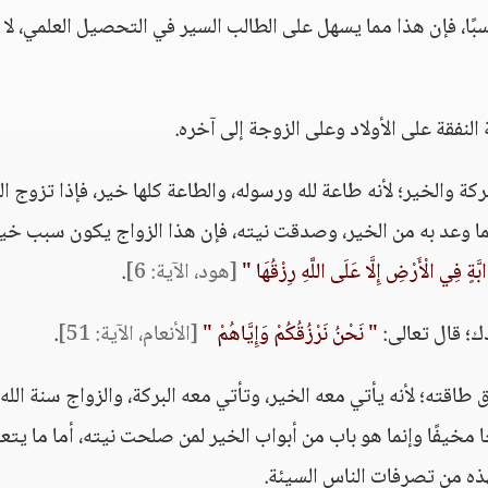
سبًا، فإن هذا مما يسهل على الطالب السير في التحصيل العلمي، لا 
لنفقة على الأولاد وعلى الزوجة إلى آخره.
ركة والخير؛ لأنه طاعة لله ورسوله، والطاعة كلها خير، فإذا تزوج ا
 لما وعد به من الخير، وصدقت نيته، فإن هذا الزواج يكون سبب خير
َّةٍ فِي الْأَرْضِ إِلَّا عَلَى اللَّهِ رِزْقُهَا "
[هود، الآية: 6]
.
ك؛ قال تعالى:
" نَحْنُ نَرْزُقُكُمْ وَإِيَّاهُمْ "
[الأنعام، الآية: 51]
.
طاقته؛ لأنه يأتي معه الخير، وتأتي معه البركة، والزواج سنة الله
 مخيفًا وإنما هو باب من أبواب الخير لمن صلحت نيته، أما ما يتع
ذه من تصرفات الناس السيئة.