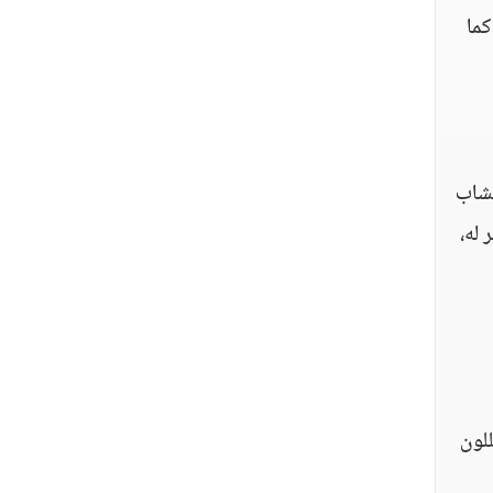
كما
لشاب
 له،
للون