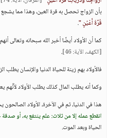
أَزْوَاجِنَا وَذُرِّيَّاتِنَا قُرَّةَ أَعْيُنٍ "
[الفرقان، الآية: 74]
ف
بأن الزواج تحصل به قرة العين، وهذا مما يشجع ا
قُرَّةَ أَعْيُنٍ "
.
كما أن الأولاد أيضًا أخبر الله سبحانه وتعالى أنه
[الكهف، الآية: 46]
.
فالأولاد بهم زينة للحياة الدنيا والإنسان يطلب الز
وكما أنه يطلب المال كذلك يطلب الأولاد لأنَّهم يع
هذا في الدنيا، ثم في الآخرة، الأولاد الصالحون 
انقطع عمله إلا من ثلاث: علم ينتفع به، أو صدقة 
الحياة وبعد الموت.