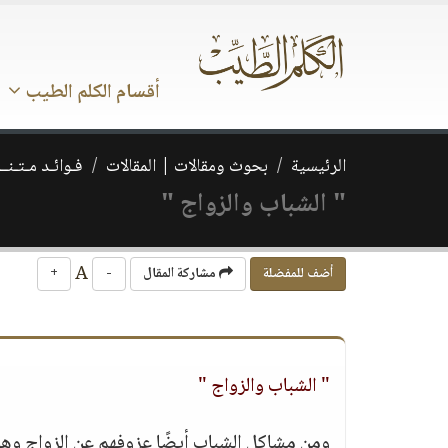
أقسام الكلم الطيب
الرئيسية
بحوث ومقالات | المقالات
فـوائـد مـتـنــ
" الشباب والزواج "
A
أضف للمفضلة
مشاركة المقال
-
+
" الشباب والزواج "
ومن مشاكل الشباب أيضًا عزوفهم عن الزواج وهو م