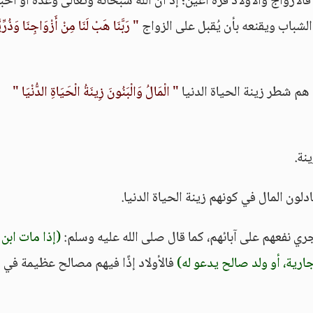
الأزواج والأولاد قرة أعين؛ إذ أن الله سبحانه وتعالى وعده أو أخب
لشباب ويقنعه بأن يُقبل على الزواج
" رَبَّنَا هَبْ لَنَا مِنْ أَزْوَاجِنَا وَذُرِّيَّ
م هم شطر زينة الحياة الدنيا
" الْمَالُ وَالْبَنُونَ زِينَةُ الْحَيَاةِ الدُّنْيَا "
ينة.
ادلون المال في كونهم زينة الحياة الدنيا.
يجري نفعهم على آبائهم، كما قال صلى الله عليه وسلم:
(إذا مات ابن 
جارية، أو ولد صالح يدعو له)
فالأولاد إذًا فيهم مصالح عظيمة في