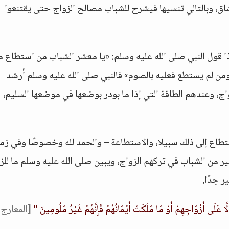
، وبالتالي تنسيها فيشرح للشباب مصالح الزواج حتى يقتنعوا
ا قول النبي صلى الله عليه وسلم: «يا معشر الشباب من استطاع 
 ومن لم يستطع فعليه بالصوم» فالنبي صلى الله عليه وسلم أرشد
ج، وعندهم الطاقة التي إذا ما بودر بوضعها في موضعها السليم،
طاع إلى ذلك سبيلا، والاستطاعة – والحمد لله وخصوصًا وفي زمان
ير من الشباب في تركهم الزواج، ويبين صلى الله عليه وسلم ما للز
ر جدًا.
 عَلَى أَزْوَاجِهِمْ أَوْ مَا مَلَكَتْ أَيْمَانُهُمْ فَإِنَّهُمْ غَيْرُ مَلُومِينَ "