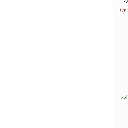
ره
اتِنَا
آدم