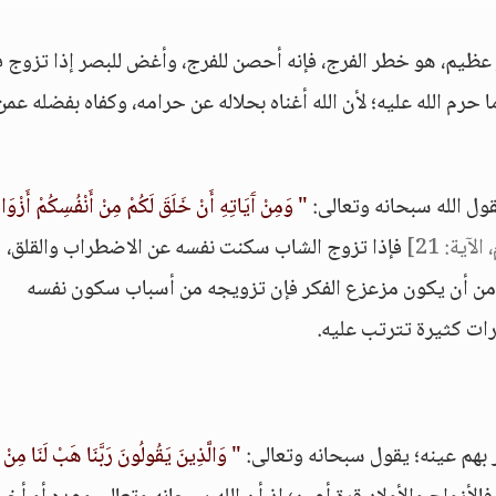
عظيم، هو خطر الفرج، فإنه أحصن للفرج، وأغض للبصر إذا تزوج ف
ا حرم الله عليه؛ لأن الله أغناه بحلاله عن حرامه، وكفاه بفضله عمن
قول الله سبحانه وتعالى:
" وَمِنْ آَيَاتِهِ أَنْ خَلَقَ لَكُمْ مِنْ أَنْفُسِكُمْ أَزْوَا
الآية: 21]
فإذا تزوج الشاب سكنت نفسه عن الاضطراب والقلق،
َ من أن يكون مزعزع الفكر فإن تزويجه من أسباب سكون نفسه
رات كثيرة تترتب عليه.
ر بهم عينه؛ يقول سبحانه وتعالى:
" وَالَّذِينَ يَقُولُونَ رَبَّنَا هَبْ لَنَا مِنْ