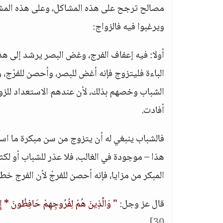
مصالح ترجح على هذه المشاكل، وعلى هذه المشاق
ويرغبوا فيه فالزواج:
أولا: فيه إعفاف الفرج، وغض البصر يرشد إلى هذ
الباءة فليتزوج فإنه أغض للبصر، وأحصن للفرْج،
الشباب وخصهم بذلك، لأن عندهم الاستعداد للزوا
أفادت.
فالشباب ينبغي له أن يتزوج من سن مبكرة ما است
هذا – موجودة في الغالب، فلا عذر للشباب أو لكث
المبكر من مزايا، فإنه أحصن للفرجْ لأن الفرج خطي
قال عز وجل:
" وَالَّذِينَ هُمْ لِفُرُوجِهِمْ حَافِظُونَ * إِلَّا