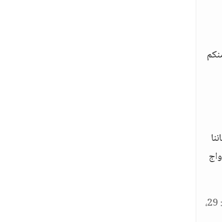
منكم
نا
واج
[المعارج: 29،