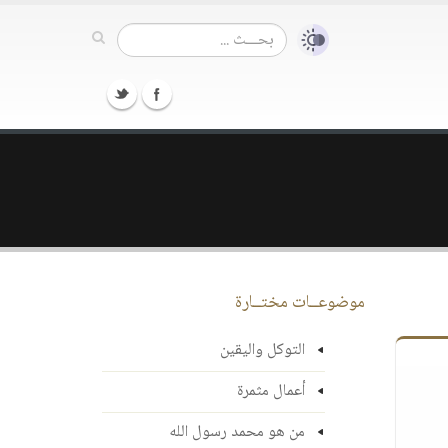
موضوعــات مختــارة
التوكل واليقين
أعمال مثمرة
من هو محمد رسول الله