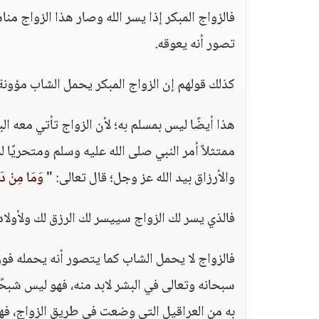
فالزواج المبكر إذا يسر الله وصار هذا الزواج منا
تصور أنه يعوقه.
كذلك قولهم إن الزواج المبكر يحمل الشاب مؤونة ا
هذا أيضًا ليس بمسلم به؛ لأن الزواج تأتي معه الب
ممتثلاً أمر النبي صلى الله عليه وسلم ومتحريًا
والأرزاق بيد الله عز وجل؛ قال تعالى:
" وَمَا مِنْ دَاب
فالذي يسر لك الزواج سييسر لك الرزق لك ولأولاد
فالزواج لا يحمل الشاب كما يتصور أنه يحمله فوق 
سبحانه وتعالى في البشر لابد منه، فهو ليس شبحًا
به من العراقيل التي وضعت في طريق الزواج، فه