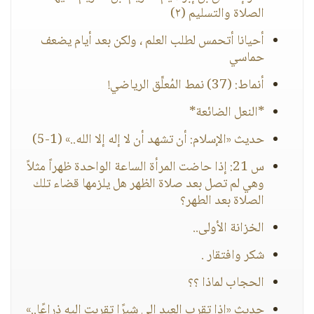
الصلاة والتسليم (٢)
أحيانا أتحمس لطلب العلم ، ولكن بعد أيام يضعف
حماسي
أنماط: (37) نمط المُعلِّق الرياضي!
*النعل الضائعة*
حديث «الإسلام: أن تشهد أن لا إله إلا الله..» (1-5)
س 21: إذا حاضت المرأة الساعة الواحدة ظهراً مثلاً
وهي لم تصل بعد صلاة الظهر هل يلزمها قضاء تلك
الصلاة بعد الطهر؟
الخزانة الأولى..
شكر وافتقار .
الحجاب لماذا ؟؟
حديث «إذا تقرب العبد إلي شبرًا تقربت إليه ذراعًا..»