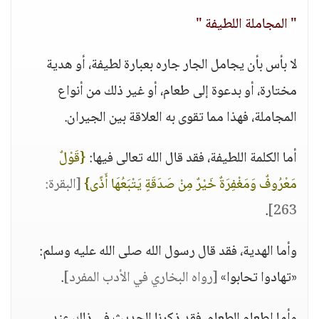
" المجاملة اللطيفة "
لا بأس بأن يجامل الجار جاره بعبارة لطيفة، أو هدية
مختارة، أو بدعوة إلى طعام، أو غير ذلك من أنواع
المجاملة، فهذا مما تقوى به العلاقة بين الجيران.
أما الكلمة اللطيفة، فقد قال الله تعالى فيها:
{قَوْلٌ
مَعْرُوفٌ وَمَغْفِرَةٌ خَيْرٌ مِنْ صَدَقَةٍ يَتْبَعُهَا أَذًى}
[البقرة:
.
263]
وأما الهدية، فقد قال رسول الله صلى الله عليه وسلم:
«تهادوا تحابوا»
[رواه البخاري في الأدب المفرد]
.