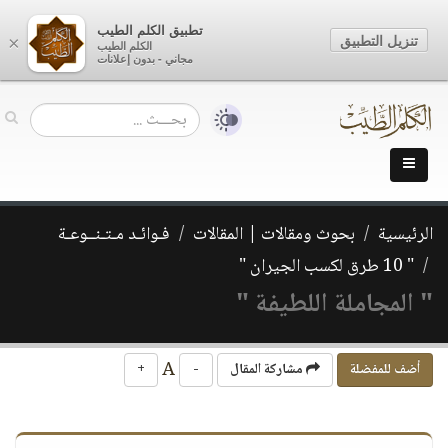
تطبيق الكلم الطيب
تنزيل التطبيق
×
الكلم الطيب
مجاني - بدون إعلانات
الرئيسية
بحوث ومقالات | المقالات
فـوائـد مـتـنــوعـة
" 10 طرق لكسب الجيران "
" المجاملة اللطيفة "
A
أضف للمفضلة
مشاركة المقال
-
+