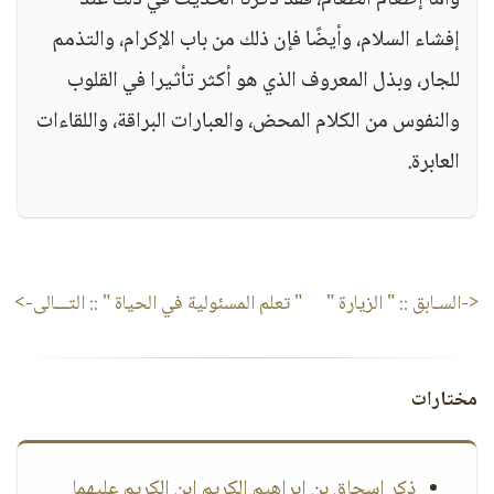
وأما إطعام الطعام، فقد ذكرنا الحديث في ذلك عند
إفشاء السلام، وأيضًا فإن ذلك من باب الإكرام، والتذمم
للجار، وبذل المعروف الذي هو أكثر تأثيرا في القلوب
والنفوس من الكلام المحض، والعبارات البراقة، واللقاءات
العابرة.
<-السـابق ::
" الزيارة "
" تعلم المسئولية في الحياة "
:: التـــالى->
مختارات
ذكر إسحاق بن إبراهيم الكريم ابن الكريم عليهما