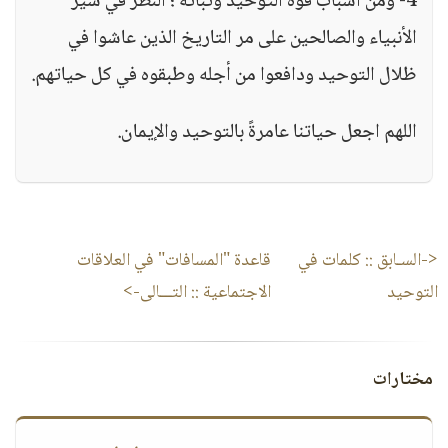
4- ومن أسباب قوة التوحيد وثباته ؛ النظر في سير
الأنبياء والصالحين على مر التاريخ الذين عاشوا في
ظلال التوحيد ودافعوا من أجله وطبقوه في كل حياتهم.
اللهم اجعل حياتنا عامرةً بالتوحيد والإيمان.
<-السـابق ::
كلمات في
قاعدة "المسافات" في العلاقات
التوحيد
الاجتماعية
:: التـــالى->
مختارات