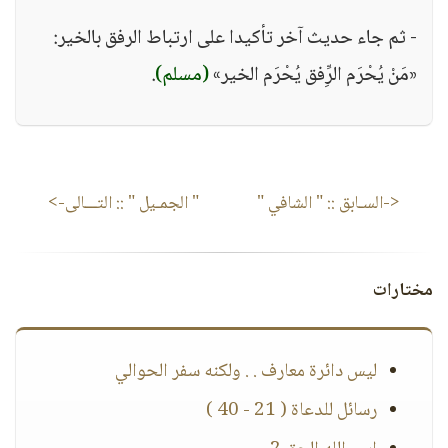
- ثم جاء حديث آخر تأكيدا على ارتباط الرفق بالخير:
«مَنْ يُحْرَم الرِِّفق يُحْرَم الخير»
(مسلم)
.
<-السـابق ::
" الشافي "
" الجمـيل "
:: التـــالى->
مختارات
ليس دائرة معارف . . ولكنه سفر الحوالي
رسائل للدعاة ( 21 - 40 )