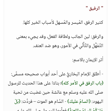
" الرفيق "
كثير الرفق، المُيسر والمُسهل لأسباب الخير كلها.
والرفق: لين الجانب ولطافة الفعل، وقد يجيء بمعنى
التَّمَهُّل والتَّأَنِّي في الأمور، وهو ضد العنف.
أثر الإيمان بالاسم:
- أطلق الإمام البخاريُّ على أحد أبواب صحيحه مسمَّى:
(باب الرفق في الأمر كله)
؛ بناءًا على هذا الحديث للرسول
صلى الله عليه وسلم مع عائشة حين غضبت من تحية
اليهود:
(السامُ عليكَ)
- السَّام هو الموت – فردَّت:
(بَلْ