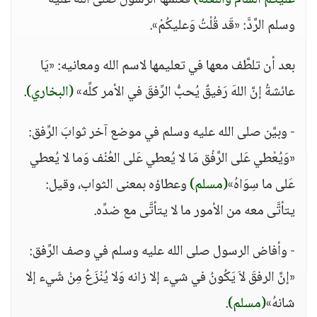
عَليْكُمُ السامُ واللعنةُ)
فعلَّمها الرسول صلى الله عليه
وسلم الرَّدَّ: «قَد قُلْتُ وَعليكُمْ».
بعد أن تلطَّف معها في تعليمها لاسم الله ومعانيه: «يَا
عائشةُ إنَّ اللهَ رَفيقٌ يُحبُّ الرِّفقَ في الأمر كلِّه»
(البخاري)
.
- وبيَّن صلى الله عليه وسلم في موضع آخر ثوابَ الرِّفق:
«وَيُعْطي عَلى الرَّفْق مَا لا يُعطي عَلى العُنْف وَما لا يُعطي
عَلى ما سِوَاهُ»
(مسلم)
وعطاؤه بمعنى الثواب، وقيل:
يتأتَّى معه من الأمور ما لا يتأتَّى مع ضدِّه.
- وأفاض الرسول صلى الله عليه وسلم في وصف الرِّفق:
«إنَّ الرفقَ لاَ يَكُونُ في شيء إلا زانه وَلا يُنْزَعُ مِنْ شَيء إلا
شانهُ»
(مسلم)
.