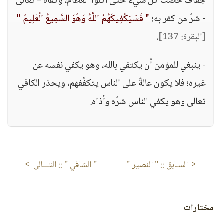
جفاف حصت كل شيء حتى أكلوا العظام، وكفاه – تعالى
- شرَّ من كفر به؛
" فَسَيَكْفِيكَهُمُ اللَّهُ وَهُوَ السَّمِيعُ الْعَلِيمُ "
[البقرة: 137]
.
- ينبغي للمؤمن أن يكتفي بالله، وهو يكفي نفسه عن
غيره؛ فلا يكون عالةً على الناس يتكفَّفهم، ويحذر الكافي
تعالى وهو يكفي الناس شرَّه وأذاه.
<-السـابق ::
" النصير "
" الشافي "
:: التـــالى->
مختارات