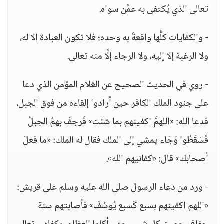
تعالى الذي يُكتفى به عمَّن سواه.
- والكفايات كلُّها واقعةٌ به وحده؛ فلا تكون العبادة إلا له،
ولا الرغبة إلا إليه، ولا الرجاء إلَّا منه تعالى.
- روي في الحديث الصحيح عن الغلام المؤمن الذي دعا
على جنود الملك الكافر حين أرادوا إلقاءه من فوق الجبل،
فدعا الله: «اللهمَّ اكفينهم بما شئت» فَرجفَ بهمُ الجبلُ
فَسَقَطُوا وَجَاء يمشي إلى الملك فقال له الملك: «ما فعلَ
أصحابك» قال: «كفانيهم الله».
- ورد من دعاء الرسول صلى الله عليه وسلم على قريش:
«اللهم اكفينهم بسبع كَسبع يُوسُفَ» فأصابتهم سنة