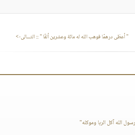
" أعطَى درهمًا فوهب الله له مائة وعشرين ألفًا "
:: التـــالى->