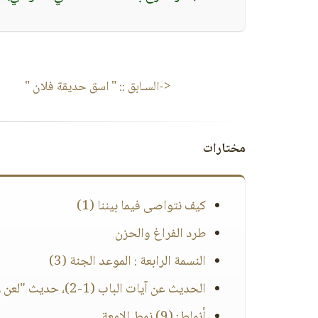
<-السـابق ::
" اسق حديقة فلان "
مختارات
كيف نتواصى فيما بيننا (1)
طرد الفراغ والحزن
النسمة الرابعة : الموعد الجنة (3)
الحديث عن آيات الباب (1-2)، حديث "لعن رسول الله آكل الربا وموكله"
أنماط: (9) نمط الإمعة