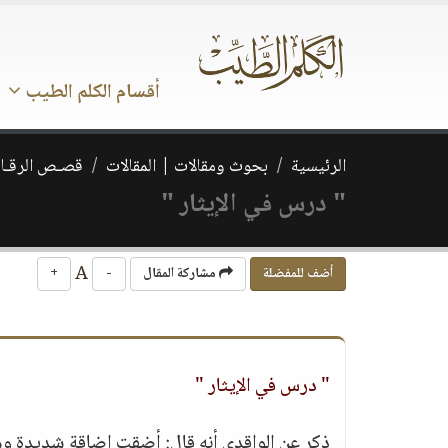
أقسام الكلم الطيب
الرئيسية
بحوث ومقالات | المقالات
قصـص الرقـائ
" درس في الإيثار "
A
أضف للمفضلة
مشاركة المقال
-
+
" درس في الإيثار "
ذكر عن الواقدي أنه قال: أضقت إضاقة شديدة وه