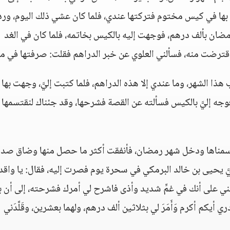
َ بها في كيس مختوم فتركتها عندي، فلما كان عشي ذلك اليوم، ور
ضان بألف درهم، فوجهت إليه بالكيس بخاتمه، فلما كان في الغد
ترضت منه، فسألني العلوي عن خبر الدراهم فقلت: صرفتها في مه
 الشهر، وما عندي إلا هذه الدراهم، فلما كتبت إليَّ، وجهت بها إ
ه إليَّ بالكيس فسألته عن القصة فشرحها، وقد جئناك لنقتسمها 
، فقسمناها ودخل شهر رمضان، فأنفقت أكثر ما حصل منها وضاق صد
يَّ يحيى بن خالد البرمكي في سحرة يوم فصرت إليه، فقال: يا واق
لتني على أنك في غمٍّ شديد وأذى فاشرح لي أمرك فشرحته، إلى أن 
كم أكرم وَأَمَرَ لي بثلاثين ألف درهم، ولهما بعشرين، وقَلَّدَني