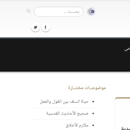
زمى
موضوعــات مختــارة
حياة السلف بين القول والعمل
صحيح الأحاديث القدسية
مكارم الأخلاق
صديق