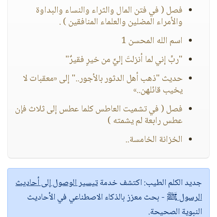
فصل ( في فتن المال والثراء والنساء والبداوة
والأمراء المضلين والعلماء المنافقين ) .
اسم الله المحسن 1
"ربِّ إني لما أنزلتَ إليَّ من خيرٍ فقيرٌ"
حديث "ذهب أهل الدثور بالأجور.." إلى «معقبات لا
يخيب قائلهن..»
فصل ( في تشميت العاطس كلما عطس إلى ثلاث فإن
عطس رابعة لم يشمته )
الخزانة الخامسة..
جديد الكلم الطيب:
اكتشف خدمة
تيسير الوصول إلى أحاديث
الرسول ﷺ
- بحث معزز بالذكاء الاصطناعي في الأحاديث
النبوية الصحيحة.