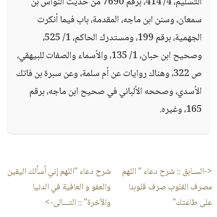
التسليم، 4/ 414، برقم 7690 من حديث النواس بن
سمعان، وسنن ابن ماجه، المقدمة، باب فيما أنكرت
الجهمية، برقم 199، ومستدرك الحاكم، 1/ 525،
وصحيح ابن حبان، 1/ 135، والأسماء والصفات للبيهقي،
ص 322، وهناك روايات عن أم سلمة، وعن سبرة بن فاتك
الأسدي، وصححه الألباني في صحيح ابن ماجه، برقم
165، وغيره.
<-السـابق ::
شرح دعاء " اللهم
شرح دعاء "اللهم إني أسألك اليقين
مصرف القلوب صرف قلوبنا
والعفو و العافية في الدنيا
على طاعتك"
والآخرة"
:: التـــالى->