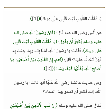
يَا مُقَلِّبَ القُلُوبِ ثَبِّت قَلْبِي عَلَى دِينِكَ)
(
[1]
)
.
عن أَنَسٍ رضى الله عنه قَالَ:
(كَانَ رَسُولُ اللَّهِ صلى الله
عليه وسلم يُكْثِرُ أَنْ يَقُولَ: (يَا مُقَلِّبَ الْقُلُوبِ ثَبِّتْ قَلْبِي
عَلَى دِينِكَ)
، فَقُلْتُ: يَا رَسُولَ اللَّهِ، آمَنَّا بِكَ، وَبِمَا جِئْتَ بِهِ،
فَهَلْ تَخَافُ عَلَيْنَا؟ قَالَ:
(نَعَمْ، إِنَّ الْقُلُوبَ بَيْنَ أُصْبُعَيْنِ مِنْ
أَصَابِعِ اللَّهِ، يُقَلِّبُهَا كَيْفَ يَشَاءُ)
(
[2]
)
.
وفي حديث عائشة رَضِيَ اللَّهُ عَنْهَا أنها قالت: يا رسول
اللَّه، إنك تُكثر أن تدعو بهذا الدعاء؟
فقال صلى الله عليه وسلم
(إِنَّ قَلْبَ الْآدَمِيِّ بَيْنَ أُصْبُعَيْنِ