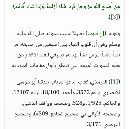
مِنْ أَصَابِعِ اللَّهِ عز وجل فَإِذَا شَاءَ أَزَاغَهُ، وَإِذَا شَاءَ أَقَامَهُ)
.
)
[3]
(
وقوله:
(إن قلوب)
تعليلاً لسبب دعوته صلى الله عليه
وسلم وهي أن قلوب العباد بين إصبعين من أصابعه، من
يشأ يضللْه، ومن يشأ يهديه، فينبغي للعبد الإكثار من
هذه الدعوات المهمة التي تتعلق بأجل مقامات العبودية.
(
[1]
)
الترمذي، كتاب الدعوات، باب حدثنا أبو موسى
الأنصاري، برقم 3522، وأحمد، 18/100، برقم 12107،
والحاكم، 1/525، و528، وصححه ووافقه الذهبي،
وصححه الألباني في صحيح الجامع، 6/309، وصحيح
الترمذي، 3/171.