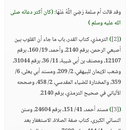
وقد قالت أم سلمة رَضِيَ اللَّهُ عَنْهَا:
(كان أكثر دعائه صلى
الله عليه وسلم )
(
[2]
)
الترمذي، كتاب القدر، باب ما جاء أن القلوب بين
أصبعي الرحمن، برقم 2140، وأحمد، 19/ 160، برقم
12107، ومصنف بن أبي شيبة، 11/ 36، برقم 31044،
وشعب الإيمان للبيهقي، 2/ 209، ومسند أبي يعلى، 6/
359، والمختارة للضياء المقدسي، 2/ 458، وصححه
الألباني في صحيح الترمذي، برقم 2140.
(
[3]
)
مسند أحمد، 41/ 151، برقم 24604، وسنن
النسائي الكبرى، كتاب صفة الصلاة، الاستغفار بعد