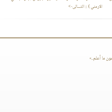
الارمني )
:: التـــالى->
ون ما أعلم..»