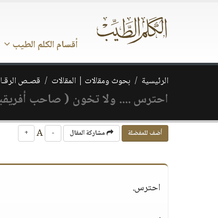
أقسام الكلم الطيب
الرئيسية
بحوث ومقالات | المقالات
قصـص الرقـائ
احترس .... ولا تخون ( صاحب أفريقيا
A
أضف للمفضلة
مشاركة المقال
-
+
احترس.
.