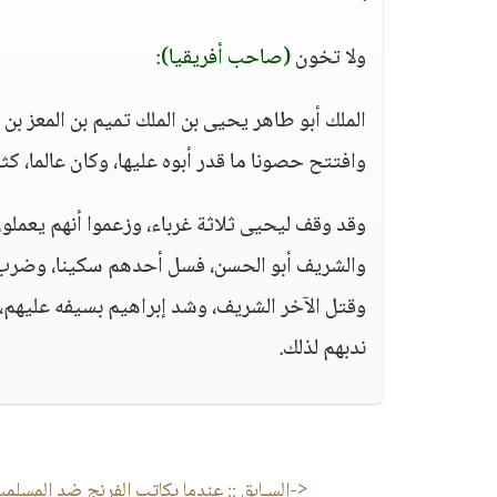
ولا تخون
(صاحب أفريقيا)
:
الملك أبو طاهر يحيى بن الملك تميم بن المعز بن
وافتتح حصونا ما قدر أبوه عليها، وكان عالما، كثي
وقد وقف ليحيى ثلاثة غرباء، وزعموا أنهم يعملو
والشريف أبو الحسن، فسل أحدهم سكينا، وضرب ا
وقتل الآخر الشريف، وشد إبراهيم بسيفه عليهم، ود
ندبهم لذلك.
<-السـابق ::
عندما يكاتب الفرنج ضد المسلمي