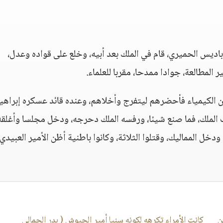
 باديس الحميري، قام في الملك بعد أبيه، وخلع على قواده وعدل،
ر المطالعة، جوادا ممدحا، مقربا للعلماء.
ن الكيمياء فأحضرهم ليتفرج وأخلاهم، وعنده قائد عسكره إبراهي
لملك، فما صنع شيئا، ورفسه الملك دحرجه، ودخل مجلسا وأغلقه
خل المماليك، وقتلوا الثلاثة، وكانوا باطنية أظن الأمير العبيدي
ن
كانت الأمراء تكرهه لكونه سنيا أمير الجيوش ( بدر الجمالي