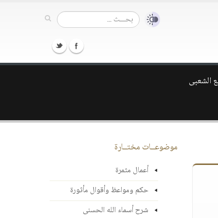
ع الشعبى
موضوعــات مختــارة
أعمال مثمرة
حكم ومواعظ وأقوال مأثورة
شرح أسماء الله الحسنى